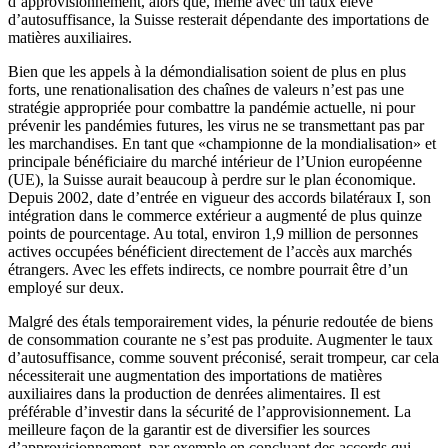
d’approvisionnement, alors que, même avec un taux élevé
d’autosuffisance, la Suisse resterait dépendante des importations de
matières auxiliaires.
Bien que les appels à la démondialisation soient de plus en plus
forts, une renationalisation des chaînes de valeurs n’est pas une
stratégie appropriée pour combattre la pandémie actuelle, ni pour
prévenir les pandémies futures, les virus ne se transmettant pas par
les marchandises. En tant que «championne de la mondialisation» et
principale bénéficiaire du marché intérieur de l’Union européenne
(UE), la Suisse aurait beaucoup à perdre sur le plan économique.
Depuis 2002, date d’entrée en vigueur des accords bilatéraux I, son
intégration dans le commerce extérieur a augmenté de plus quinze
points de pourcentage. Au total, environ 1,9 million de personnes
actives occupées bénéficient directement de l’accès aux marchés
étrangers. Avec les effets indirects, ce nombre pourrait être d’un
employé sur deux.
Malgré des étals temporairement vides, la pénurie redoutée de biens
de consommation courante ne s’est pas produite. Augmenter le taux
d’autosuffisance, comme souvent préconisé, serait trompeur, car cela
nécessiterait une augmentation des importations de matières
auxiliaires dans la production de denrées alimentaires. Il est
préférable d’investir dans la sécurité de l’approvisionnement. La
meilleure façon de la garantir est de diversifier les sources
d’approvisionnement, par exemple en concluant des accords qui