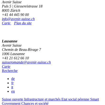
Avenir Suisse
Puls 5 | Giessereistrasse 18
8005 Zürich
+41 44 445 90 00
info@avenir-suisse.ch
Carte
Plan du site
Lausanne
Avenir Suisse
Chemin de Beau-Rivage 7
1006 Lausanne
+41 21 612 66 10
suisseromande@avenir-suisse.ch
Carte
Recherche
de
fr
it
en
Suisse ouverte
Infrastructure et marchés
Etat social pérenne
Smart
Government
Chances et société