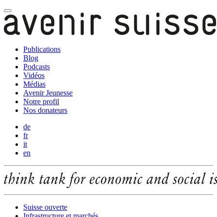
Publications
Blog
Podcasts
Vidéos
Médias
Avenir Jeunesse
Notre profil
Nos donateurs
de
fr
it
en
Suisse ouverte
Infrastructure et marchés