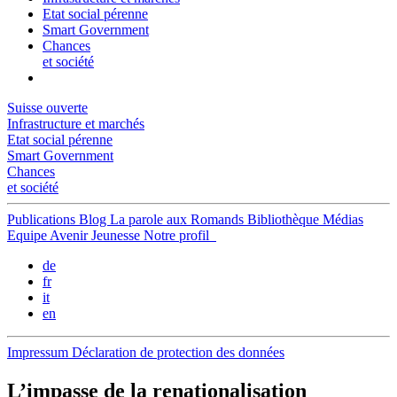
Etat social pérenne
Smart Government
Chances
et société
Suisse ouverte
Infrastructure et marchés
Etat social pérenne
Smart Government
Chances
et société
Publications
Blog
La parole aux Romands
Bibliothèque
Médias
Equipe
Avenir Jeunesse
Notre profil
de
fr
it
en
Impressum
Déclaration de protection des données
L’impasse de la renationalisation