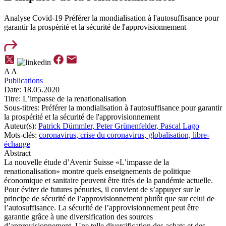
Analyse Covid-19
Préférer la mondialisation à l'autosuffisance pour
garantir la prospérité et la sécurité de l'approvisionnement
A
A
Publications
Date:
18.05.2020
Titre:
L’impasse de la renationalisation
Sous-titres:
Préférer la mondialisation à l'autosuffisance pour garantir
la prospérité et la sécurité de l'approvisionnement
Auteur(s):
Patrick Dümmler,
Peter Grünenfelder,
Pascal Lago
Mots-clés:
coronavirus,
crise du coronavirus,
globalisation,
libre-
échange
Abstract
La nouvelle étude d’Avenir Suisse «L’impasse de la
renationalisation» montre quels enseignements de politique
économique et sanitaire peuvent être tirés de la pandémie actuelle.
Pour éviter de futures pénuries, il convient de s’appuyer sur le
principe de sécurité de l’approvisionnement plutôt que sur celui de
l’autosuffisance. La sécurité de l’approvisionnement peut être
garantie grâce à une diversification des sources
d’approvisionnement. Une telle diversification des achats et des