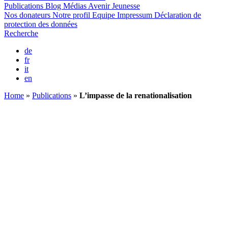
Publications
Blog
Médias
Avenir Jeunesse
Nos donateurs
Notre profil
Equipe
Impressum
Déclaration de
protection des données
Recherche
de
fr
it
en
Home
»
Publications
»
L’impasse de la renationalisation