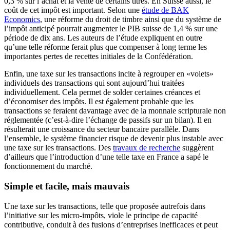
0,3 % sur l’achat et la vente de certains titres. En Suisse aussi, le
coût de cet impôt est important. Selon une
étude de BAK
Economics
, une réforme du droit de timbre ainsi que du système de
l’impôt anticipé pourrait augmenter le PIB suisse de 1,4 % sur une
période de dix ans. Les auteurs de l’étude expliquent en outre
qu’une telle réforme ferait plus que compenser à long terme les
importantes pertes de recettes initiales de la Confédération.
Enfin, une taxe sur les transactions incite à regrouper en «volets»
individuels des transactions qui sont aujourd’hui traitées
individuellement. Cela permet de solder certaines créances et
d’économiser des impôts. Il est également probable que les
transactions se feraient davantage avec de la monnaie scripturale non
réglementée (c’est-à-dire l’échange de passifs sur un bilan). Il en
résulterait une croissance du secteur bancaire parallèle. Dans
l’ensemble, le système financier risque de devenir plus instable avec
une taxe sur les transactions. Des
travaux de recherche
suggèrent
d’ailleurs que l’introduction d’une telle taxe en France a sapé le
fonctionnement du marché.
Simple et facile, mais mauvais
Une taxe sur les transactions, telle que proposée autrefois dans
l’initiative sur les micro-impôts, viole le principe de capacité
contributive, conduit à des fusions d’entreprises inefficaces et peut