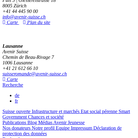
Puls 5 | Giessereistrasse 18
8005 Zürich
+41 44 445 90 00
info@avenir-suisse.ch
Carte
Plan du site
Lausanne
Avenir Suisse
Chemin de Beau-Rivage 7
1006 Lausanne
+41 21 612 66 10
suisseromande@avenir-suisse.ch
Carte
Recherche
de
fr
Suisse ouverte
Infrastructure et marchés
Etat social pérenne
Smart
Government
Chances et société
Publications
Blog
Médias
Avenir Jeunesse
Nos donateurs
Notre profil
Equipe
Impressum
Déclaration de
protection des données