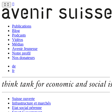
Publications
Blog
Podcasts
Vidéos
Médias
Avenir Jeunesse
Notre profil
Nos donateurs
de
fr
Suisse ouverte
Infrastructure et marchés
Etat social pérenne