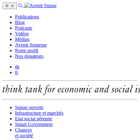
Publications
Blog
Podcasts
Vidéos
Médias
Avenir Jeunesse
Notre profil
Nos donateurs
de
fr
Suisse ouverte
Infrastructure et marchés
Etat social pérenne
Smart Government
Chances
et société