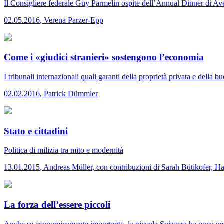
Il Consigliere federale Guy Parmelin ospite dell’Annual Dinner di Av
02.05.2016
,
Verena Parzer-Epp
Come i «giudici stranieri» sostengono l’economia
I tribunali internazionali quali garanti della proprietà privata e della b
02.02.2016
,
Patrick Dümmler
Stato e cittadini
Politica di milizia tra mito e modernità
13.01.2015
,
Andreas Müller, con contribuzioni di Sarah Bütikofer, 
La forza dell’essere piccoli