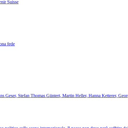
enir Suisse
uona fede
Hans Geser, Stefan Thomas Güntert, Martin Heller, Hanna Ketterer, Geo