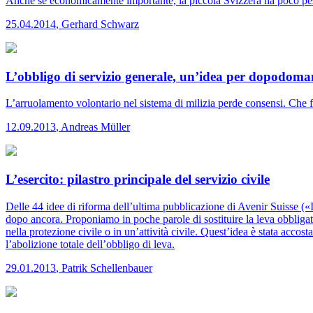
Anche se economicamente importante, la piccola Svizzera ha poco peso p
25.04.2014
,
Gerhard Schwarz
L’obbligo di servizio generale, un’idea per dopodoma
L’arruolamento volontario nel sistema di milizia perde consensi. Che 
12.09.2013
,
Andreas Müller
L’esercito: pilastro principale del servizio civile
Delle 44 idee di riforma dell’ultima pubblicazione di Avenir Suisse («
dopo ancora. Proponiamo in poche parole di sostituire la leva obbligatori
nella protezione civile o in un’attività civile. Quest’idea è stata acc
l’abolizione totale dell’obbligo di leva.
29.01.2013
,
Patrik Schellenbauer