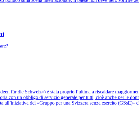
olitico sulla scena internazionale. Il paese non deve però soffrire della
ni
fare?
Ideen für die Schweiz») è stata proprio l’ultima a riscaldare maggiorment
a con un obbligo di servizio generale per tutti, cioè anche per le donne e 
ostata all’iniziativa del «Gruppo per una Svizzera senza esercito (GSsE)» 