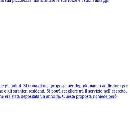
 sua piccolezza, ma sfruttare le sue forze e i suoi vantaggi.
e gli animi. Si tratta di una proposta per dopodomani o addirittura per
gli stranieri residenti. Si potrà scegliere tra il servizio nell’esercito,
che era stata depositata un anno fa. Questa proposta richiede però