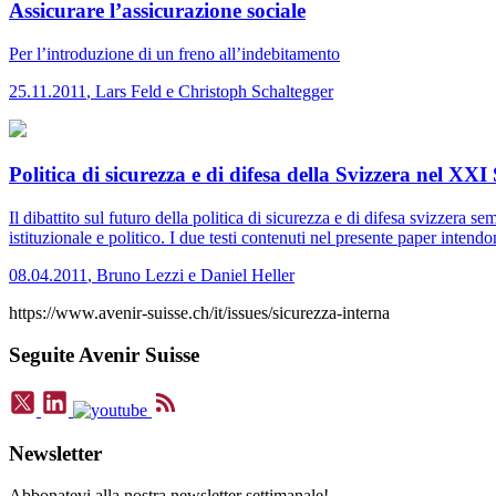
Assicurare l’assicurazione sociale
Per l’introduzione di un freno all’indebitamento
25.11.2011
,
Lars Feld e Christoph Schaltegger
Politica di sicurezza e di difesa della Svizzera nel XXI
Il dibattito sul futuro della politica di sicurezza e di difesa svizzera
istituzionale e politico. I due testi contenuti nel presente paper inten
08.04.2011
,
Bruno Lezzi e Daniel Heller
https://www.avenir-suisse.ch/it/issues/sicurezza-interna
Seguite Avenir Suisse
Newsletter
Abbonatevi alla nostra newsletter settimanale!