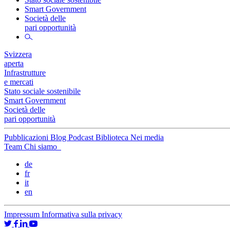
Smart Government
Società delle
pari opportunità
Svizzera
aperta
Infrastrutture
e mercati
Stato sociale sostenibile
Smart Government
Società delle
pari opportunità
Pubblicazioni
Blog
Podcast
Biblioteca
Nei media
Team
Chi siamo
de
fr
it
en
Impressum
Informativa sulla privacy