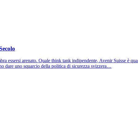
 Secolo
 sembra essersi arenato. Quale think tank indipendente, Avenir Suisse è qu
dono dare uno squarcio della politica di sicurezza svizzera…