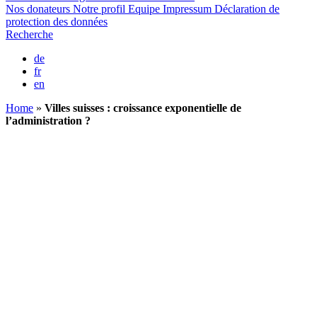
Nos donateurs
Notre profil
Equipe
Impressum
Déclaration de
protection des données
Recherche
de
fr
en
Home
»
Villes suisses : croissance exponentielle de
l’administration ?