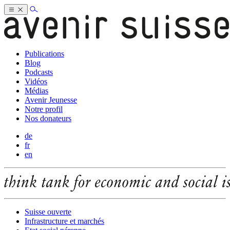
Publications
Blog
Podcasts
Vidéos
Médias
Avenir Jeunesse
Notre profil
Nos donateurs
de
fr
en
Suisse ouverte
Infrastructure et marchés