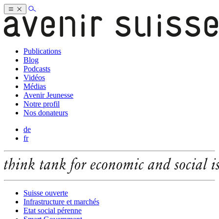
Publications
Blog
Podcasts
Vidéos
Médias
Avenir Jeunesse
Notre profil
Nos donateurs
de
fr
Suisse ouverte
Infrastructure et marchés
Etat social pérenne