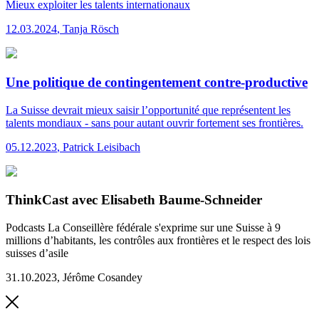
Mieux exploiter les talents internationaux
12.03.2024
,
Tanja Rösch
Une politique de contingentement contre-productive
La Suisse devrait mieux saisir l’opportunité que représentent les
talents mondiaux - sans pour autant ouvrir fortement ses frontières.
05.12.2023
,
Patrick Leisibach
ThinkCast avec Elisabeth Baume-Schneider
Podcasts
La Conseillère fédérale s'exprime sur une Suisse à 9
millions d’habitants, les contrôles aux frontières et le respect des lois
suisses d’asile
31.10.2023
,
Jérôme Cosandey