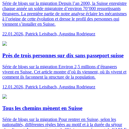
Série de blogs sur la migration
Depuis l’an 2000, la Suisse enregistre
chaque année un solde migratoire d’environ 70’000 ressortissants
étrangers. La première partie de notre analyse éclaire les mécanismes
à l’origine de cette évolution et dresse le profil des personnes qui
viennent s’installer en Suisse.
22.01.2026
,
Patrick Leisibach, Agustina Rodriguez
Près de trois personnes sur dix sans passeport suisse
Série de blogs sur la migration
Environ 2,5 millions d’étrangers
vivent en Suisse. Cet article montre d’où ils viennent, où ils vivent et
comment ils façonnent la structure de la population.
12.01.2026
,
Patrick Leisibach, Agustina Rodriguez
Tous les chemins mènent en Suisse
Série de blogs sur la migration
Pour rentrer en Suisse, selon les
nationalités, différentes règles liées au motif et à la durée du séjour