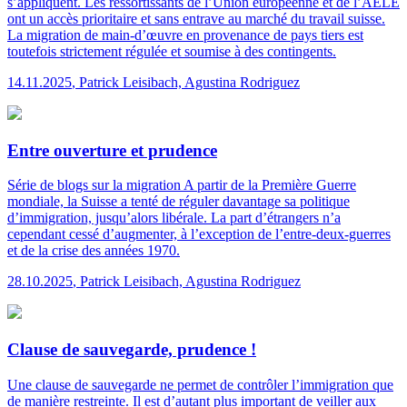
s’appliquent. Les ressortissants de l’Union européenne et de l’AELE
ont un accès prioritaire et sans entrave au marché du travail suisse.
La migration de main-d’œuvre en provenance de pays tiers est
toutefois strictement régulée et soumise à des contingents.
14.11.2025
,
Patrick Leisibach, Agustina Rodriguez
Entre ouverture et prudence
Série de blogs sur la migration
A partir de la Première Guerre
mondiale, la Suisse a tenté de réguler davantage sa politique
d’immigration, jusqu’alors libérale. La part d’étrangers n’a
cependant cessé d’augmenter, à l’exception de l’entre-deux-guerres
et de la crise des années 1970.
28.10.2025
,
Patrick Leisibach, Agustina Rodriguez
Clause de sauvegarde, prudence !
Une clause de sauvegarde ne permet de contrôler l’immigration que
de manière restreinte. Il est d’autant plus important de veiller aux