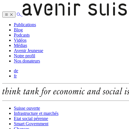
Publications
Blog
Podcasts
Vidéos
Médias
Avenir Jeunesse
Notre profil
Nos donateurs
de
fr
Suisse ouverte
Infrastructure et marchés
Etat social pérenne
Smart Government
Chances