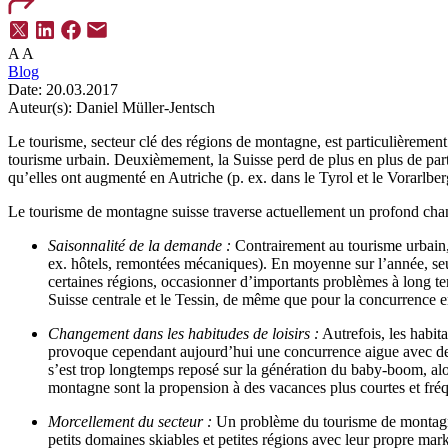
A
A
Blog
Date:
20.03.2017
Auteur(s):
Daniel Müller-Jentsch
Le tourisme, secteur clé des régions de montagne, est particulièreme
tourisme urbain. Deuxièmement, la Suisse perd de plus en plus de parts
qu’elles ont augmenté en Autriche (p. ex. dans le Tyrol et le Vorarlberg
Le tourisme de montagne suisse traverse actuellement un profond change
Saisonnalité de la demande :
Contrairement au tourisme urbain, 
ex. hôtels, remontées mécaniques). En moyenne sur l’année, seul u
certaines régions, occasionner d’importants problèmes à long ter
Suisse centrale et le Tessin, de même que pour la concurrence 
Changement dans les habitudes de loisirs :
Autrefois, les habit
provoque cependant aujourd’hui une concurrence aigue avec des d
s’est trop longtemps reposé sur la génération du baby-boom, alo
montagne sont la propension à des vacances plus courtes et fréqu
Morcellement du secteur :
Un problème du tourisme de montagne e
petits domaines skiables et petites régions avec leur propre ma