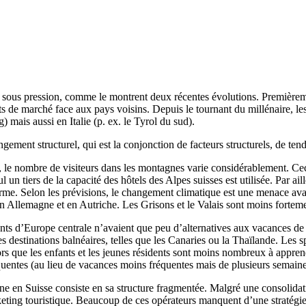
nt sous pression, comme le montrent deux récentes évolutions. Première
 de marché face aux pays voisins. Depuis le tournant du millénaire, les 
) mais aussi en Italie (p. ex. le Tyrol du sud).
ment structurel, qui est la conjonction de facteurs structurels, de tend
le nombre de visiteurs dans les montagnes varie considérablement. Ceci m
n tiers de la capacité des hôtels des Alpes suisses est utilisée. Par ail
me. Selon les prévisions, le changement climatique est une menace avant
en Allemagne et en Autriche. Les Grisons et le Valais sont moins fortem
ants d’Europe centrale n’avaient que peu d’alternatives aux vacances de
estinations balnéaires, telles que les Canaries ou la Thaïlande. Les sp
rs que les enfants et les jeunes résidents sont moins nombreux à appre
entes (au lieu de vacances moins fréquentes mais de plusieurs semaines)
n Suisse consiste en sa structure fragmentée. Malgré une consolidation
rketing touristique. Beaucoup de ces opérateurs manquent d’une stratégi