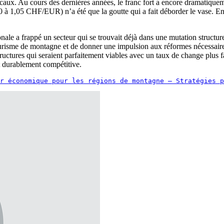
caux. Au cours des dernières années, le franc fort a encore dramatiquem
0 à 1,05 CHF/EUR) n’a été que la goutte qui a fait déborder le vase. E
le a frappé un secteur qui se trouvait déjà dans une mutation structurel
 tourisme de montagne et de donner une impulsion aux réformes nécessaire
uctures qui seraient parfaitement viables avec un taux de change plus f
t durablement compétitive.
r économique pour les régions de montagne – Stratégies p