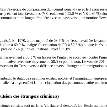
is l’exercice de comparaison du «cumul romand» avec le Tessin reste per
ns y étaient tous favorables (VS seulement à 55,8 % et NE à 80 %) alors q
 communes : une longue frontière avec un pays voisin, un nombre élevé 
s existé. En 1970, à une majorité de 63,7 %, le Tessin avait été le cant
e (non à 60,9 %, malgré l’acceptation de FR à 50,3 %) ou que le résulta
 à près de 75% (au niveau national, rejet à 65,8%).
ait massivement à 68,3 % en faveur de l’initiative acceptée «contre l’im
’initiative, avec une moyenne de 58,5 % pour le non. Le vote de 2014 fa
lissement du Tessin vers la défiance envers l’étranger et l’immigration
bach, le statut de saisonnier existait encore, et l’immigration européen
rontaliers a augmenté et la libre circulation des personnes a attiré une
pulsion des étrangers criminels)
ques constats sont parlants (cf. figure ci-dessous). Le Tessin est moins 