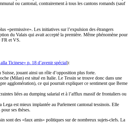
communal ou cantonal, contrairement à tous les cantons romands (sauf
plus «permissive». Les initiatives sur l’expulsion des étrangers
xception du Valais qui avait accepté la première. Même phénomène pour
e FR et VS.
alla Ticinese» p. 18 d’avenir spécial
):
Suisse, jouant ainsi un rôle d’opposition plus forte.
proche (Milan) est situé en Italie. Le Tessin se trouve donc dans une
ropre agglomération), ce qui pourrait expliquer ce sentiment que Berne
craintes liées au dumping salarial et à l’afflux massif de frontaliers ou
La Lega est mieux implantée au Parlement cantonal tessinois. Elle
 pour ses thèses.
essin sont des «faux amis» politiques sur de nombreux sujets-clefs. La