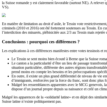
la Suisse romande y est clairement favorable (surtout NE). A relever 
VS).
En matière de limitation au droit d’asile, le Tessin vote restrictivemen
criminels (2010 et 2016) ont été fortement soutenues au Tessin. En cu
l’interdiction des minarets, plébisicitée aux 2/3 au Tessin mais reje
Conclusions : pourquoi ces différences ?
Les explications à ces différences manifestes entre votes tessinois et
Le Tessin se sent moins bien écouté à Berne que la Suisse romand
Le canton a la particularité d’être un lieu de passage transfront
situation particulière, différente des autres régions transfront
prend moins en compte les besoins et les préoccupations spécifi
En outre, il existe un plus grand différentiel de niveau de vie ent
d’immigrants, renforcées par la force du franc, sont donc plus fo
Malgré les ressemblances apparentes avec le MCG genevois, la Le
dispose d’un journal propre depuis sa naissance et créé un clim
Malgré les apparences de la «solidarité latine» et en dépit des similari
Suisse latine n’existe politiquement pas.