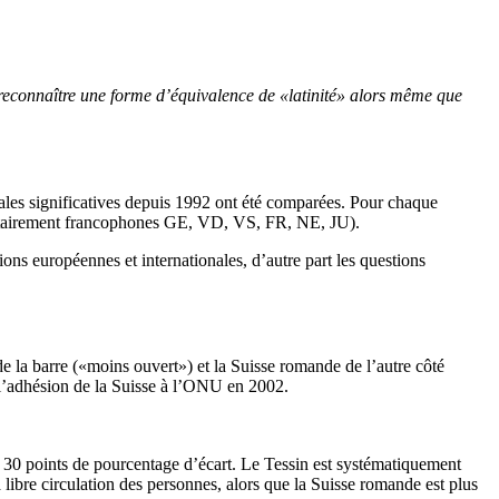
 reconnaître une forme d’équivalence de «latinité» alors même que
rales significatives depuis 1992 ont été comparées. Pour chaque
joritairement francophones GE, VD, VS, FR, NE, JU).
tions européennes et internationales, d’autre part les questions
 de la barre («moins ouvert») et la Suisse romande de l’autre côté
é l’adhésion de la Suisse à l’ONU en 2002.
de 30 points de pourcentage d’écart. Le Tessin est systématiquement
bre circulation des personnes, alors que la Suisse romande est plus