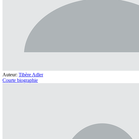
Auteur:
Tibère Adler
Courte biographie