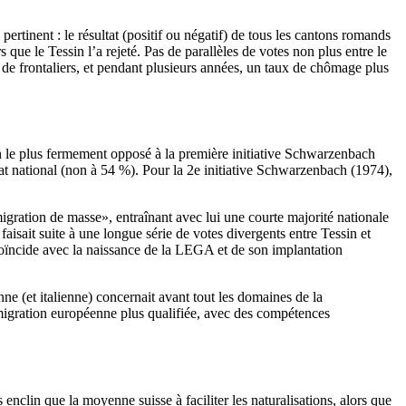
tinent : le résultat (positif ou négatif) de tous les cantons romands
ue le Tessin l’a rejeté. Pas de parallèles de votes non plus entre le
de frontaliers, et pendant plusieurs années, un taux de chômage plus
on le plus fermement opposé à la première initiative Schwarzenbach
t national (non à 54 %). Pour la 2e initiative Schwarzenbach (1974),
migration de masse», entraînant avec lui une courte majorité nationale
isait suite à une longue série de votes divergents entre Tessin et
 coïncide avec la naissance de la LEGA et de son implantation
ne (et italienne) concernait avant tout les domaines de la
 immigration européenne plus qualifiée, avec des compétences
enclin que la moyenne suisse à faciliter les naturalisations, alors que