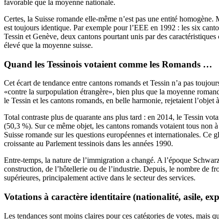
favorable que la moyenne nationale.
Certes, la Suisse romande elle-même n’est pas une entité homogène. Ma
est toujours identique. Par exemple pour l’EEE en 1992 : les six canto
Tessin et Genève, deux cantons pourtant unis par des caractéristiques
élevé que la moyenne suisse.
Quand les Tessinois votaient comme les Romands …
Cet écart de tendance entre cantons romands et Tessin n’a pas toujour
«contre la surpopulation étrangère», bien plus que la moyenne romand
le Tessin et les cantons romands, en belle harmonie, rejetaient l’objet
Total contraste plus de quarante ans plus tard : en 2014, le Tessin vot
(50,3 %). Sur ce même objet, les cantons romands votaient tous non à l
Suisse romande sur les questions européennes et internationales. Ce g
croissante au Parlement tessinois dans les années 1990.
Entre-temps, la nature de l’immigration a changé. A l’époque Schwarzen
construction, de l’hôtellerie ou de l’industrie. Depuis, le nombre de f
supérieures, principalement active dans le secteur des services.
Votations à caractère identitaire (nationalité, asile, ex
Les tendances sont moins claires pour ces catégories de votes, mais quel