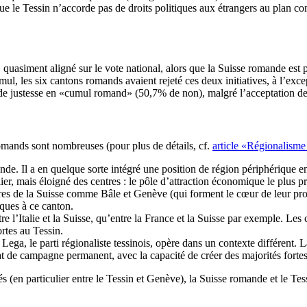
que le Tessin n’accorde pas de droits politiques aux étrangers au plan 
t, quasiment aligné sur le vote national, alors que la Suisse romande est 
mul, les six cantons romands avaient rejeté ces deux initiatives, à l’e
tée de justesse en «cumul romand» (50,7% de non), malgré l’acceptation d
 romands sont nombreuses (pour plus de détails, cf.
article «Régionalisme 
e. Il a en quelque sorte intégré une position de région périphérique en 
alier, mais éloigné des centres : le pôle d’attraction économique le plus 
alières de la Suisse comme Bâle et Genève (qui forment le cœur de leur p
ques à ce canton.
re l’Italie et la Suisse, qu’entre la France et la Suisse par exemple. Les 
rtes au Tessin.
ga, le parti régionaliste tessinois, opère dans un contexte différent. 
at de campagne permanent, avec la capacité de créer des majorités fortes
tés (en particulier entre le Tessin et Genève), la Suisse romande et le T