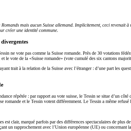
es Romands mais aucun Suisse allemand. Implicitement, ceci revenait à
pour créer une identité commune.
 divergentes
e Tessin ne vote pas comme la Suisse romande. Près de 30 votations fédé
ssin et le vote de la «Suisse romande» (vote cumulé des six cantons ma
ant trait à la relation de la Suisse avec l’étranger : d’une part les ques
de
ndance répétée : par rapport au vote suisse, le Tessin se situe d’un côté
Suisse romande et le Tessin votent différemment. Le Tessin a même refus
s est clair, marqué parfois par des différences spectaculaires de plus 
çant un rapprochement avec l’Union européenne (UE) ou concernant la li