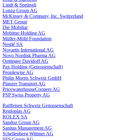
Lindt & Sprüngli
Lonza Group AG
McKinsey & Company, Inc. Switzerland
MET Group
Die Mobiliar
Mobimo Holding AG
Müller-Möhl Foundation
Nestlé SA
Novartis International AG
Novo Nordisk Pharma AG
Oettinger Davidoff AG
Pax Holding (Genossenschaft)
Peoplewise AG
Philip Morris Schweiz GmbH
Planzer Transport AG
PricewaterhouseCoopers AG
PSP Swiss Property AG
Raiffeisen Schweiz Genossenschaft
Regloplas AG
ROLEX SA
Sandoz Group AG
Sanitas Management AG
Schellenberg Wittmer AG
SFS Group AG