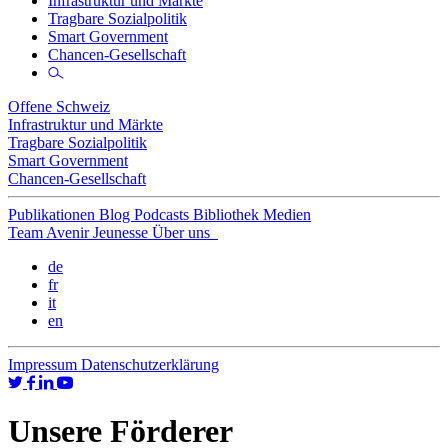
Infrastruktur und Märkte
Tragbare Sozialpolitik
Smart Government
Chancen-Gesellschaft
Offene Schweiz
Infrastruktur und Märkte
Tragbare Sozialpolitik
Smart Government
Chancen-Gesellschaft
Publikationen
Blog
Podcasts
Bibliothek
Medien
Team
Avenir Jeunesse
Über uns
de
fr
it
en
Impressum
Datenschutzerklärung
Unsere Förderer