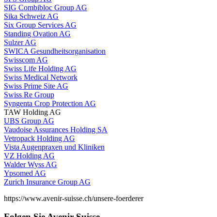
SIG Combibloc Group AG
Sika Schweiz AG
Six Group Services AG
Standing Ovation AG
Sulzer AG
SWICA Gesundheitsorganisation
Swisscom AG
Swiss Life Holding AG
Swiss Medical Network
Swiss Prime Site AG
Swiss Re Group
Syngenta Crop Protection AG
TAW Holding AG
UBS Group AG
Vaudoise Assurances Holding SA
Vetropack Holding AG
Vista Augenpraxen und Kliniken
VZ Holding AG
Walder Wyss AG
Ypsomed AG
Zurich Insurance Group AG
https://www.avenir-suisse.ch/unsere-foerderer
Folgen Sie Avenir Suisse