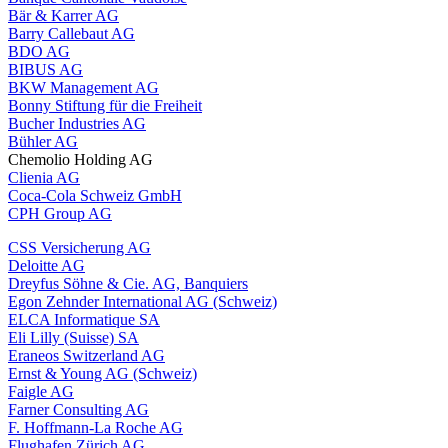
Bär & Karrer AG
Barry Callebaut AG
BDO AG
BIBUS AG
BKW Management AG
Bonny Stiftung für die Freiheit
Bucher Industries AG
Bühler AG
Chemolio Holding AG
Clienia AG
Coca-Cola Schweiz GmbH
CPH Group AG
CSS Versicherung AG
Deloitte AG
Dreyfus Söhne & Cie. AG, Banquiers
Egon Zehnder International AG (Schweiz)
ELCA Informatique SA
Eli Lilly (Suisse) SA
Eraneos Switzerland AG
Ernst & Young AG (Schweiz)
Faigle AG
Farner Consulting AG
F. Hoffmann-La Roche AG
Flughafen Zürich AG