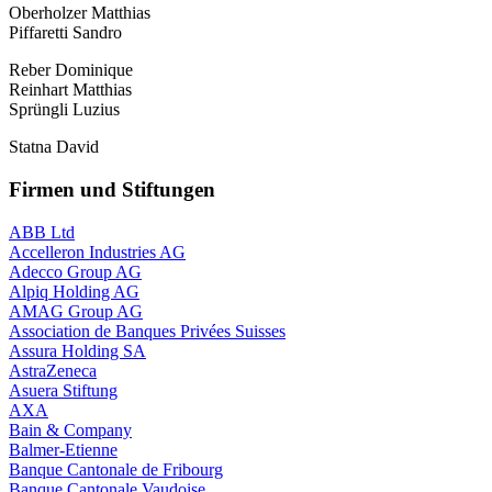
Oberholzer Matthias
Piffaretti Sandro
Reber Dominique
Reinhart Matthias
Sprüngli Luzius
Statna David
Firmen und Stiftungen
ABB Ltd
Accelleron Industries AG
Adecco Group AG
Alpiq Holding AG
AMAG Group AG
Association de Banques Privées Suisses
Assura Holding SA
AstraZeneca
Asuera Stiftung
AXA
Bain & Company
Balmer-Etienne
Banque Cantonale de Fribourg
Banque Cantonale Vaudoise