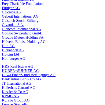
Frey Charitable Foundation
Frutiger AG
Galenica AG
Geberit International AG
Geistlich-Stucki-Stiftung
Givaudan S.A.
Glencore International AG
Google Switzerland GmbH
Groupe Mutuel Holding SA
Helvetia Baloise Holding AG
Hilti AG
Hirslanden AG
Holcim Ltd
Homburger AG
HRS Real Estate AG
HUBER+SUHNER AG
Huwa Finanz- und Beteiligungs AG
Bank Julius Bär & Co AG
JT International AG
Kellerhals Carrard AG
Kessler & Co AG
KPMG AG
Kuratle Group AG
Lenz & Staehelin