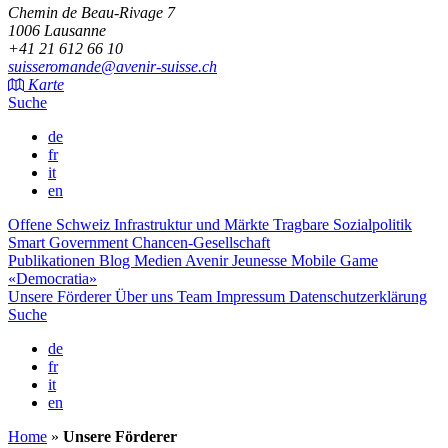
Chemin de Beau-Rivage 7
1006 Lausanne
+41 21 612 66 10
suisseromande@avenir-suisse.ch
Karte
Suche
de
fr
it
en
Offene Schweiz
Infrastruktur und Märkte
Tragbare Sozialpolitik
Smart Government
Chancen-Gesellschaft
Publikationen
Blog
Medien
Avenir Jeunesse
Mobile Game
«Democratia»
Unsere Förderer
Über uns
Team
Impressum
Datenschutzerklärung
Suche
de
fr
it
en
Home
»
Unsere Förderer