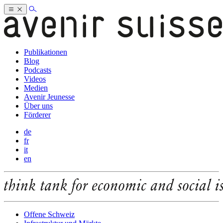
Publikationen
Blog
Podcasts
Videos
Medien
Avenir Jeunesse
Über uns
Förderer
de
fr
it
en
Offene Schweiz