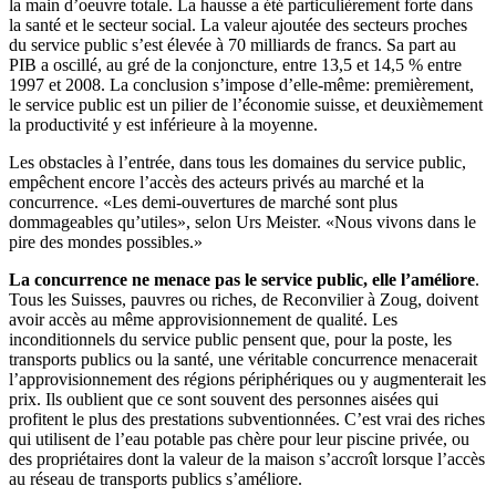
la main d’oeuvre totale. La hausse a été particulièrement forte dans
la santé et le secteur social. La valeur ajoutée des secteurs proches
du service public s’est élevée à 70 milliards de francs. Sa part au
PIB a oscillé, au gré de la conjoncture, entre 13,5 et 14,5 % entre
1997 et 2008. La conclusion s’impose d’elle-même: premièrement,
le service public est un pilier de l’économie suisse, et deuxièmement
la productivité y est inférieure à la moyenne.
Les obstacles à l’entrée, dans tous les domaines du service public,
empêchent encore l’accès des acteurs privés au marché et la
concurrence. «Les demi-ouvertures de marché sont plus
dommageables qu’utiles», selon Urs Meister. «Nous vivons dans le
pire des mondes possibles.»
La concurrence ne menace pas le service public, elle l
’
améliore
.
Tous les Suisses, pauvres ou riches, de Reconvilier à Zoug, doivent
avoir accès au même approvisionnement de qualité. Les
inconditionnels du service public pensent que, pour la poste, les
transports publics ou la santé, une véritable concurrence menacerait
l’approvisionnement des régions périphériques ou y augmenterait les
prix. Ils oublient que ce sont souvent des personnes aisées qui
profitent le plus des prestations subventionnées. C’est vrai des riches
qui utilisent de l’eau potable pas chère pour leur piscine privée, ou
des propriétaires dont la valeur de la maison s’accroît lorsque l’accès
au réseau de transports publics s’améliore.