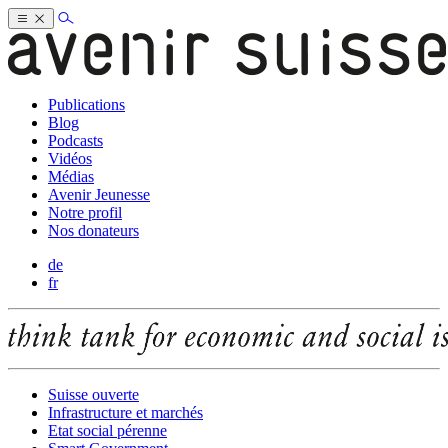
Publications
Blog
Podcasts
Vidéos
Médias
Avenir Jeunesse
Notre profil
Nos donateurs
de
fr
Suisse ouverte
Infrastructure et marchés
Etat social pérenne