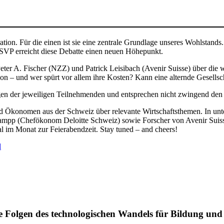
ation. Für die einen ist sie eine zentrale Grundlage unseres Wohlstan
r SVP erreicht diese Debatte einen neuen Höhepunkt.
eter A. Fischer (NZZ) und Patrick Leisibach (Avenir Suisse) über di
ation – und wer spürt vor allem ihre Kosten? Kann eine alternde Gesell
en der jeweiligen Teilnehmenden und entsprechen nicht zwingend den P
Ökonomen aus der Schweiz über relevante Wirtschaftsthemen. In unter
mpp (Chefökonom Deloitte Schweiz) sowie Forscher von Avenir Suis
l im Monat zur Feierabendzeit. Stay tuned – and cheers!
d
e Folgen des technologischen Wandels für Bildung und