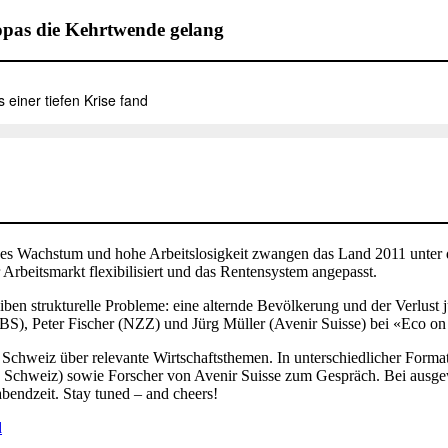
pas die Kehrtwende gelang
aches Wachstum und hohe Arbeitslosigkeit zwangen das Land 2011 unte
Arbeitsmarkt flexibilisiert und das Rentensystem angepasst.
bleiben strukturelle Probleme: eine alternde Bevölkerung und der Verlus
BS), Peter Fischer (NZZ) und Jürg Müller (Avenir Suisse) bei «Eco on
hweiz über relevante Wirtschaftsthemen. In unterschiedlicher Format
Schweiz) sowie Forscher von Avenir Suisse zum Gespräch. Bei ausge
bendzeit. Stay tuned – and cheers!
d