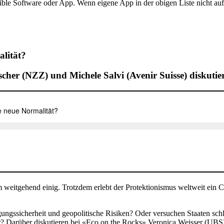
ble Software oder App. Wenn eigene App in der obigen Liste nicht auf
lität?
scher (NZZ) und Michele Salvi (Avenir Suisse) diskuti
 weitgehend einig. Trotzdem erlebt der Protektionismus weltweit ei
rgungssicherheit und geopolitische Risiken? Oder versuchen Staaten sc
 Darüber diskutieren bei «Eco on the Rocks» Veronica Weisser (UBS),