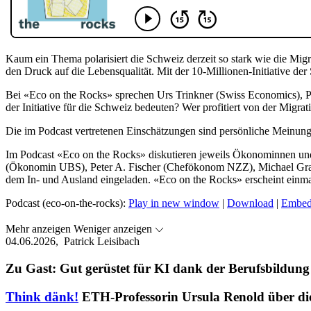
Kaum ein Thema polarisiert die Schweiz derzeit so stark wie die Migr
den Druck auf die Lebensqualität. Mit der 10-Millionen-Initiative de
Bei «Eco on the Rocks» sprechen Urs Trinkner (Swiss Economics), P
der Initiative für die Schweiz bedeuten? Wer profitiert von der Migr
Die im Podcast vertretenen Einschätzungen sind persönliche Meinung
Im Podcast «Eco on the Rocks» diskutieren jeweils Ökonominnen und 
(Ökonomin UBS), Peter A. Fischer (Chefökonom NZZ), Michael Gra
dem In- und Ausland eingeladen. «Eco on the Rocks» erscheint einma
Podcast (eco-on-the-rocks):
Play in new window
|
Download
|
Embe
Mehr anzeigen
Weniger anzeigen
04.06.2026,
Patrick Leisibach
Zu Gast: Gut gerüstet für KI dank der Berufsbildung
Think dänk!
ETH-Professorin Ursula Renold über di