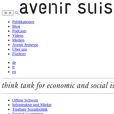
Publikationen
Blog
Podcasts
Videos
Medien
Avenir Jeunesse
Über uns
Förderer
de
fr
en
Offene Schweiz
Infrastruktur und Märkte
Tragbare Sozialpolitik
Smart Government