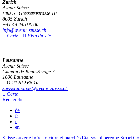
Zurich
Avenir Suisse
Puls 5 | Giessereistrasse 18
8005 Zürich
+41 44 445 90 00
info@avenir-suisse.ch
Carte
Plan du site
Lausanne
Avenir Suisse
Chemin de Beau-Rivage 7
1006 Lausanne
+41 21 612 66 10
suisseromande@avenir-suisse.ch
Carte
Recherche
de
fr
it
en
Suisse ouverte
Infrastructure et marchés
Etat social pérenne
Smart Go