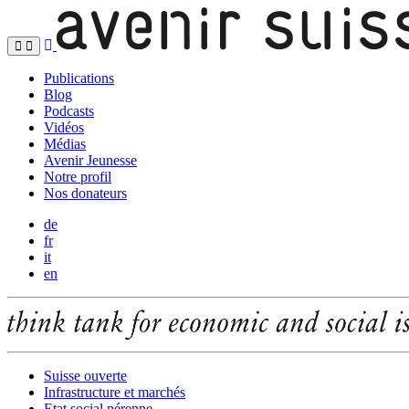
Publications
Blog
Podcasts
Vidéos
Médias
Avenir Jeunesse
Notre profil
Nos donateurs
de
fr
it
en
Suisse ouverte
Infrastructure et marchés
Etat social pérenne