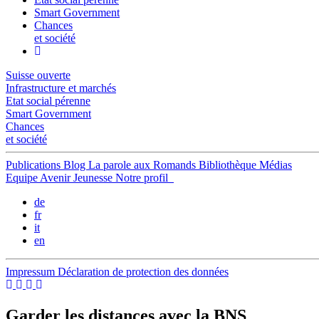
Smart Government
Chances
et société
Suisse ouverte
Infrastructure et marchés
Etat social pérenne
Smart Government
Chances
et société
Publications
Blog
La parole aux Romands
Bibliothèque
Médias
Equipe
Avenir Jeunesse
Notre profil
de
fr
it
en
Impressum
Déclaration de protection des données
Garder les distances avec la BNS