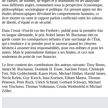
de valeurs, de normes, de règles et d’institutions en les analysant
sous différents angles, notamment sous la perspective économique,
philosophique, sociologique et politique. En prenant appui sur des
études démoscopiques dévoilant les comportements humains, ce
livre montre en outre le rapport parfois conflictuel entre les valeurs
de liberté, d’équité et de sécurité.
Dans l’essai «Furcht vor der Freiheit», publié pour la première fois
en langue allemande, le prix Nobel James M. Buchanan met en
garde contre les conséquences néfastes d’une surcharge de l’État,
qui a tendance à se prendre pour le sauveur quand les citoyens
hésitent à assumer leur responsabilités, pour eux-mêmes et pour les
autres. Mais le paternalisme étatique a ses limites, et ceci non
seulement du point de vue financier.
Le livre contient des contributions des auteurs suivants: Tissy Bruns,
James M. Buchanan, Dominik H. Enste, Joachim Fetzer, Christoph
Frei, Nils Goldschmidt, Karen Horn, Michael Hüther, Harold James,
Necla Kelek, Guy Kirsch, Inna Knelsen, Elham Manea, Thomas
Petersen, Peter Ruch, Ulrich Schmid, Gerhard Schwarz, Michael
von Truchsess, Thomas Volkmann, Ursula Weidenfeld et Michael
Zöller.