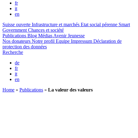
fr
it
en
Suisse ouverte
Infrastructure et marchés
Etat social pérenne
Smart
Government
Chances et société
Publications
Blog
Médias
Avenir Jeunesse
Nos donateurs
Notre profil
Equipe
Impressum
Déclaration de
protection des données
Recherche
de
fr
it
en
Home
»
Publications
»
La valeur des valeurs