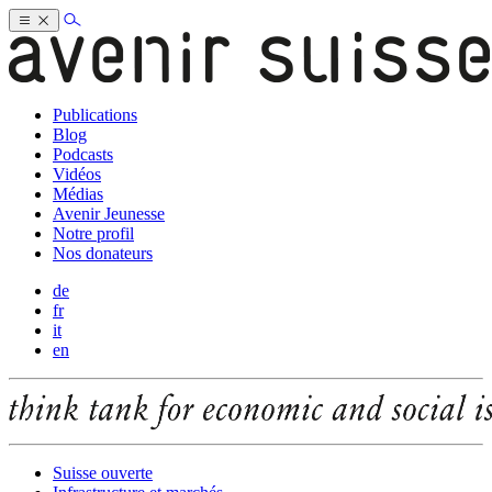
Publications
Blog
Podcasts
Vidéos
Médias
Avenir Jeunesse
Notre profil
Nos donateurs
de
fr
it
en
Suisse ouverte