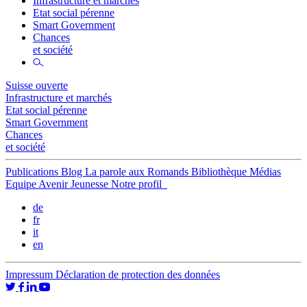
Infrastructure et marchés
Etat social pérenne
Smart Government
Chances
et société
Suisse ouverte
Infrastructure et marchés
Etat social pérenne
Smart Government
Chances
et société
Publications
Blog
La parole aux Romands
Bibliothèque
Médias
Equipe
Avenir Jeunesse
Notre profil
de
fr
it
en
Impressum
Déclaration de protection des données