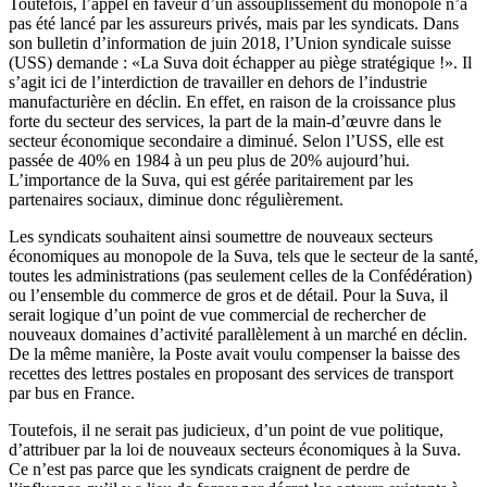
Toutefois, l’appel en faveur d’un assouplissement du monopole n’a
pas été lancé par les assureurs privés, mais par les syndicats. Dans
son bulletin d’information de juin 2018, l’Union syndicale suisse
(USS) demande : «La Suva doit échapper au piège stratégique !». Il
s’agit ici de l’interdiction de travailler en dehors de l’industrie
manufacturière en déclin. En effet, en raison de la croissance plus
forte du secteur des services, la part de la main-d’œuvre dans le
secteur économique secondaire a diminué. Selon l’USS, elle est
passée de 40% en 1984 à un peu plus de 20% aujourd’hui.
L’importance de la Suva, qui est gérée paritairement par les
partenaires sociaux, diminue donc régulièrement.
Les syndicats souhaitent ainsi soumettre de nouveaux secteurs
économiques au monopole de la Suva, tels que le secteur de la santé,
toutes les administrations (pas seulement celles de la Confédération)
ou l’ensemble du commerce de gros et de détail. Pour la Suva, il
serait logique d’un point de vue commercial de rechercher de
nouveaux domaines d’activité parallèlement à un marché en déclin.
De la même manière, la Poste avait voulu compenser la baisse des
recettes des lettres postales en proposant des services de transport
par bus en France.
Toutefois, il ne serait pas judicieux, d’un point de vue politique,
d’attribuer par la loi de nouveaux secteurs économiques à la Suva.
Ce n’est pas parce que les syndicats craignent de perdre de