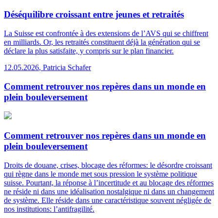
Déséquilibre croissant entre jeunes et retraités
La Suisse est confrontée à des extensions de l’AVS qui se chiffrent
en milliards. Or, les retraités constituent déjà la génération qui se
déclare la plus satisfaite, y compris sur le plan financier.
12.05.2026
,
Patricia Schafer
Comment retrouver nos repères dans un monde en
plein bouleversement
Comment retrouver nos repères dans un monde en
plein bouleversement
Droits de douane, crises, blocage des réformes: le désordre croissant
qui règne dans le monde met sous pression le système politique
suisse. Pourtant, la réponse à l’incertitude et au blocage des réformes
ne réside ni dans une idéalisation nostalgique ni dans un changement
de système. Elle réside dans une caractéristique souvent négligée de
nos institutions: l’antifragilité.