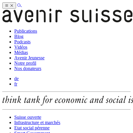
Publications
Blog
Podcasts
Vidéos
Médias
Avenir Jeunesse
Notre profil
Nos donateurs
de
fr
Suisse ouverte
Infrastructure et marchés
Etat social pérenne