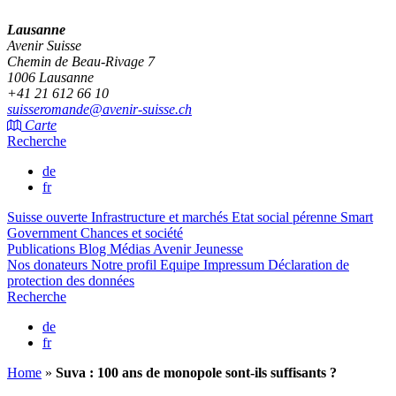
Lausanne
Avenir Suisse
Chemin de Beau-Rivage 7
1006 Lausanne
+41 21 612 66 10
suisseromande@avenir-suisse.ch
Carte
Recherche
de
fr
Suisse ouverte
Infrastructure et marchés
Etat social pérenne
Smart
Government
Chances et société
Publications
Blog
Médias
Avenir Jeunesse
Nos donateurs
Notre profil
Equipe
Impressum
Déclaration de
protection des données
Recherche
de
fr
Home
»
Suva : 100 ans de monopole sont-ils suffisants ?