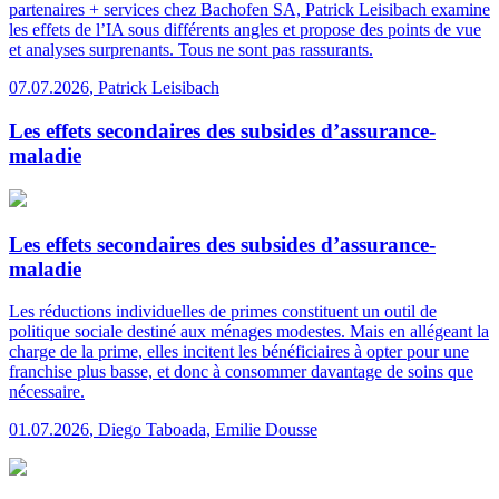
partenaires + services chez Bachofen SA, Patrick Leisibach examine
les effets de l’IA sous différents angles et propose des points de vue
et analyses surprenants. Tous ne sont pas rassurants.
07.07.2026
,
Patrick Leisibach
Les effets secondaires des subsides d’assurance-
maladie
Les effets secondaires des subsides d’assurance-
maladie
Les réductions individuelles de primes constituent un outil de
politique sociale destiné aux ménages modestes. Mais en allégeant la
charge de la prime, elles incitent les bénéficiaires à opter pour une
franchise plus basse, et donc à consommer davantage de soins que
nécessaire.
01.07.2026
,
Diego Taboada, Emilie Dousse