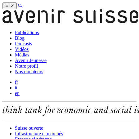
Publications
Blog
Podcasts
Vidéos
Médias
Avenir Jeunesse
Notre profil
Nos donateurs
fr
it
en
Suisse ouverte
Infrastructure et marchés