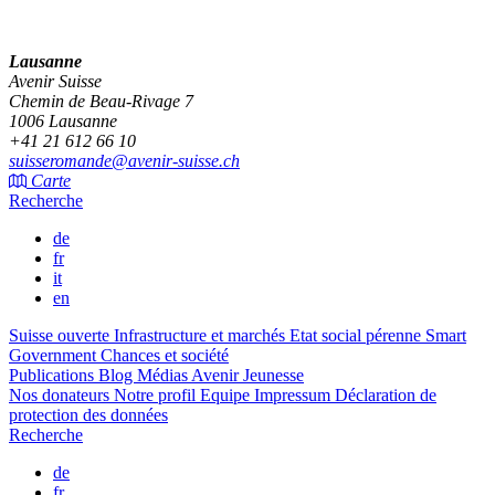
Lausanne
Avenir Suisse
Chemin de Beau-Rivage 7
1006 Lausanne
+41 21 612 66 10
suisseromande@avenir-suisse.ch
Carte
Recherche
de
fr
it
en
Suisse ouverte
Infrastructure et marchés
Etat social pérenne
Smart
Government
Chances et société
Publications
Blog
Médias
Avenir Jeunesse
Nos donateurs
Notre profil
Equipe
Impressum
Déclaration de
protection des données
Recherche
de
fr