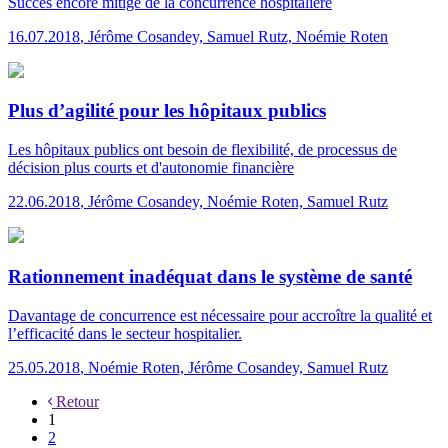
Succès encore mitigé de la concurrence hospitalière
16.07.2018
,
Jérôme Cosandey, Samuel Rutz, Noémie Roten
Plus d’agilité pour les hôpitaux publics
Les hôpitaux publics ont besoin de flexibilité, de processus de
décision plus courts et d'autonomie financière
22.06.2018
,
Jérôme Cosandey, Noémie Roten, Samuel Rutz
Rationnement inadéquat dans le système de santé
Davantage de concurrence est nécessaire pour accroître la qualité et
l’efficacité dans le secteur hospitalier.
25.05.2018
,
Noémie Roten, Jérôme Cosandey, Samuel Rutz
Retour
1
2