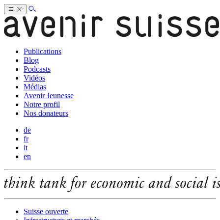
Publications
Blog
Podcasts
Vidéos
Médias
Avenir Jeunesse
Notre profil
Nos donateurs
de
fr
it
en
Suisse ouverte