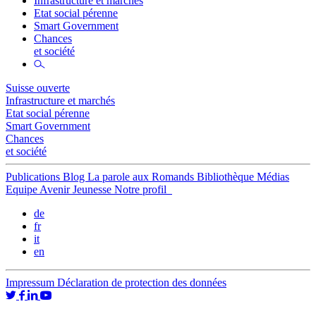
Infrastructure et marchés
Etat social pérenne
Smart Government
Chances
et société
Suisse ouverte
Infrastructure et marchés
Etat social pérenne
Smart Government
Chances
et société
Publications
Blog
La parole aux Romands
Bibliothèque
Médias
Equipe
Avenir Jeunesse
Notre profil
de
fr
it
en
Impressum
Déclaration de protection des données