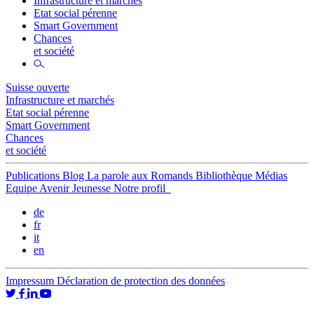
Infrastructure et marchés
Etat social pérenne
Smart Government
Chances
et société
Suisse ouverte
Infrastructure et marchés
Etat social pérenne
Smart Government
Chances
et société
Publications
Blog
La parole aux Romands
Bibliothèque
Médias
Equipe
Avenir Jeunesse
Notre profil
de
fr
it
en
Impressum
Déclaration de protection des données