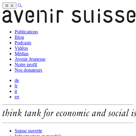
Publications
Blog
Podcasts
Vidéos
Médias
Avenir Jeunesse
Notre profil
Nos donateurs
de
fr
it
en
Suisse ouverte