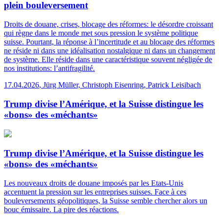
plein bouleversement
Droits de douane, crises, blocage des réformes: le désordre croissant
qui règne dans le monde met sous pression le système politique
suisse. Pourtant, la réponse à l’incertitude et au blocage des réformes
ne réside ni dans une idéalisation nostalgique ni dans un changement
de système. Elle réside dans une caractéristique souvent négligée de
nos institutions: l’antifragilité.
17.04.2026
,
Jürg Müller, Christoph Eisenring, Patrick Leisibach
Trump divise l’Amérique, et la Suisse distingue les
«bons» des «méchants»
Trump divise l’Amérique, et la Suisse distingue les
«bons» des «méchants»
Les nouveaux droits de douane imposés par les Etats-Unis
accentuent la pression sur les entreprises suisses. Face à ces
bouleversements géopolitiques, la Suisse semble chercher alors un
bouc émissaire. La pire des réactions.