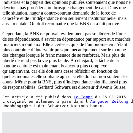
industries et la plupart des opinions publiées soutenaient que nous ne
devrions pas procéder à un brusque changement de cap. Dans une
telle situation, nager à contre-courant demande de la force de
caractère et de l’indépendance non seulement institutionnelle, mais
aussi mentale. On doit reconnaître que la BNS en a fait preuve.
Cependant, la BNS ne pouvait évidemment pas se libérer de l’une
de ses dépendances, à savoir sa dépendance par rapport aux marchés
financiers mondiaux. Elle a certes acquis de l’autonomie en n’étant
plus contrainte d’ intervenir presque mécaniquement sur le marché
des changes lorsque le franc menace de se renforcer. Mais plus de
liberté ne rend pas la vie plus facile. À cet égard, la tâche de la
banque centrale est maintenant beaucoup plus complexe
qu’auparavant, car elle doit sans cesse réfléchir en fonction de
quelles monnaies elle souhaite agir et si elle doit ou non soutenir les
cours. Même pour la BNS, plus d’indépendance signifie aussi plus
de responsabilités. Gerhard Schwarz est directeur d’Avenir Suisse.
Cet article a été publié dans 
Le Temps
 du 26.01.2015.

L'original en allemand a paru dans l’
Aargauer Zeitung 
d
Unabhängigkeit der Schweizer Nationalbank».