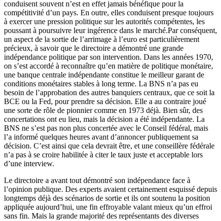
conduisent souvent n’est en effet jamais bénéfique pour la
compétitivité d’un pays. En outre, elles conduisent presque toujours
à exercer une pression politique sur les autorités compétentes, les
poussant à poursuivre leur ingérence dans le marché.Par conséquent,
un aspect de la sortie de l’arrimage à l’euro est particulièrement
précieux, à savoir que le directoire a démontré une grande
indépendance politique par son intervention. Dans les années 1970,
on s’est accordé à reconnaître qu’en matière de politique monétaire,
une banque centrale indépendante constitue le meilleur garant de
conditions monétaires stables à long terme. La BNS n’a pas eu
besoin de l’approbation des autres banquiers centraux, que ce soit la
BCE ou la Fed, pour prendre sa décision. Elle a au contraire joué
une sorte de rôle de pionnier comme en 1973 déjà. Bien sûr, des
concertations ont eu lieu, mais la décision a été indépendante. La
BNS ne s’est pas non plus concertée avec le Conseil fédéral, mais
l’a informé quelques heures avant d’annoncer publiquement sa
décision. C’est ainsi que cela devrait être, et une conseillère fédérale
n’a pas à se croire habilitée à citer le taux juste et acceptable lors
d’une interview.
Le directoire a avant tout démontré son indépendance face à
l’opinion publique. Des experts avaient certainement esquissé depuis
longtemps déjà des scénarios de sortie et ils ont soutenu la position
appliquée aujourd’hui, une fin effroyable valant mieux qu’un effroi
sans fin. Mais la grande majorité des représentants des diverses