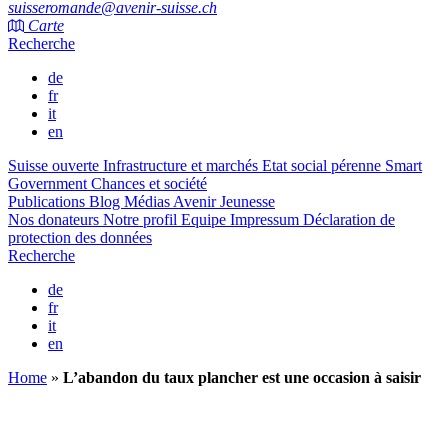
suisseromande@avenir-suisse.ch
Carte
Recherche
de
fr
it
en
Suisse ouverte
Infrastructure et marchés
Etat social pérenne
Smart
Government
Chances et société
Publications
Blog
Médias
Avenir Jeunesse
Nos donateurs
Notre profil
Equipe
Impressum
Déclaration de
protection des données
Recherche
de
fr
it
en
Home
»
L’abandon du taux plancher est une occasion à saisir