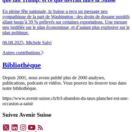
En pleine fête nationale, la Suisse a reçu un message peu
sympathique de la part de Washington : des droits de douane punitifs
allant jusqu’à 39 % prélevés sur certaines exportations. Une mesure
peu justifiée sur le plan économique, et d’autant plus explosive sur le
plan politique.
06.08.2025
,
Michele Salvi
Autres contributions
Bibliothèque
Depuis 2001, nous avons publié plus de 2000 analyses,
publications, podcasts et vidéos. Vous pouvez les trouver tous dans
notre bibliothèque.
https://www.avenir-suisse.ch/fr/l-abandon-du-taux-plancher-est-une-
occasion-a-saisir
Suivez Avenir Suisse