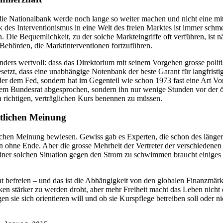
die Nationalbank werde noch lange so weiter machen und nicht eine mit 
tik des Interventionismus in eine Welt des freien Marktes ist immer s
. Die Bequemlichkeit, zu der solche Markteingriffe oft verführen, ist 
 Behörden, die Marktinterventionen fortzuführen.
ers wertvoll: dass das Direktorium mit seinem Vorgehen grosse politi
esetzt, dass eine unabhängige Notenbank der beste Garant für langfristi
r dem Fed, sondern hat im Gegenteil wie schon 1973 fast eine Art Vorr
m Bundesrat abgesprochen, sondern ihn nur wenige Stunden vor der öffe
en richtigen, verträglichen Kurs benennen zu müssen.
ntlichen Meinung
ichen Meinung bewiesen. Gewiss gab es Experten, die schon des länger
ken ohne Ende. Aber die grosse Mehrheit der Vertreter der verschiedenen
ner solchen Situation gegen den Strom zu schwimmen braucht einiges R
ht befreien – und das ist die Abhängigkeit von den globalen Finanzmä
n stärker zu werden droht, aber mehr Freiheit macht das Leben nicht e
n sie sich orientieren will und ob sie Kurspflege betreiben soll oder 