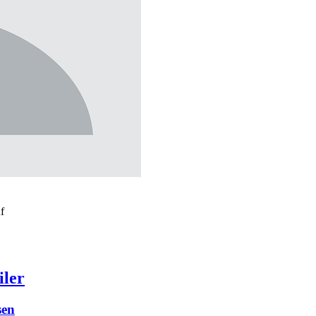
uf
iler
sen