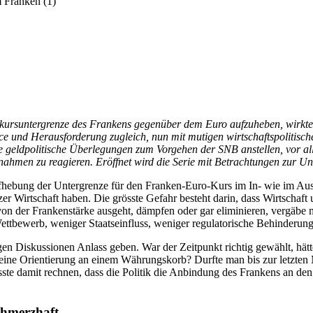
 Franken (1)
kursuntergrenze
des Frankens gegenüber dem
Euro
aufzuheben, wirkte
Chance und Herausforderung zugleich, nun mit mutigen wirtschaftspolit
e geldpolitische Überlegungen zum Vorgehen der SNB anstellen, vor a
ahmen zu reagieren. Eröffnet wird die Serie mit Betrachtungen zur U
ebung der Untergrenze für den Franken-Euro-Kurs im In- wie im Auslan
izer Wirtschaft haben. Die grösste Gefahr besteht darin, dass Wirtsch
von der Frankenstärke ausgeht, dämpfen oder gar eliminieren, vergäbe 
ttbewerb, weniger Staatseinfluss, weniger regulatorische Behinderun
en Diskussionen Anlass geben. War der Zeitpunkt richtig gewählt, hät
ine Orientierung an einem Währungskorb? Durfte man bis zur letzten 
sste damit rechnen, dass die Politik die Anbindung des Frankens an de
chmerzhaft