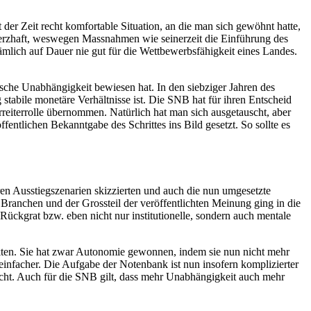
der Zeit recht komfortable Situation, an die man sich gewöhnt hatte,
chmerzhaft, weswegen Massnahmen wie seinerzeit die Einführung des
nämlich auf Dauer nie gut für die Wettbewerbsfähigkeit eines Landes.
sche Unabhängigkeit bewiesen hat. In den siebziger Jahren des
g stabile monetäre Verhältnisse ist. Die SNB hat für ihren Entscheid
eiterrolle übernommen. Natürlich hat man sich ausgetauscht, aber
ntlichen Bekanntgabe des Schrittes ins Bild gesetzt. So sollte es
en Ausstiegszenarien skizzierten und auch die nun umgesetzte
 Branchen und der Grossteil der veröffentlichten Meinung ging in die
ückgrat bzw. eben nicht nur institutionelle, sondern auch mentale
rkten. Sie hat zwar Autonomie gewonnen, indem sie nun nicht mehr
infacher. Die Aufgabe der Notenbank ist nun insofern komplizierter
nicht. Auch für die SNB gilt, dass mehr Unabhängigkeit auch mehr