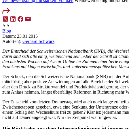
Wettbewerbsfähig mit starkem Franken
Wettbewerbsfähig mit starkem
A
A
Blog
Datum:
23.01.2015
Autor(en):
Gerhard Schwarz
Der Entscheid der Schweizerischen Nationalbank (SNB), die
Wechsel
darin sind sich alle einig, weitreichend sein. Aber der Schritt ist 
den nächsten Wochen auf Avenir Online im Rahmen einer Serie einig
Frankens mit klugen wirtschafts- und unternehmenspolitischen Massn
Der Schock, den die Schweizerische Nationalbank (SNB) mit der Aufh
mittelfristig aber positive Auswirkungen auf alle Bereiche der Schwe
aber den Druck zu Strukturwandel und Produktivitätssteigerung, der 
zum Anlass nehmen, längst überfällige Reformen in Richtung mehr We
Der Entscheid vom letzten Donnerstag wird auch noch lange zu heftig
Zwischenetappen gegeben, etwa eine Senkung der Untergrenze oder e
einem Schlag den Wechselkurs frei zu geben? Klar ist: jedermann mu
nicht auf Dauer angelegt war. Nur der Zeitpunkt war ungewiss.
Die Rückkehr aus dem Interventionismus ist immer s