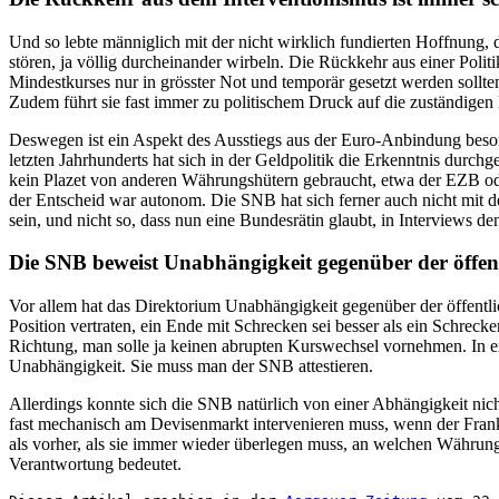
Und so lebte männiglich mit der nicht wirklich fundierten Hoffnung, 
stören, ja völlig durcheinander wirbeln. Die Rückkehr aus einer Poli
Mindestkurses nur in grösster Not und temporär gesetzt werden sollten
Zudem führt sie fast immer zu politischem Druck auf die zuständigen
Deswegen ist ein Aspekt des Ausstiegs aus der Euro-Anbindung besond
letzten Jahrhunderts hat sich in der Geldpolitik die Erkenntnis durchg
kein Plazet von anderen Währungshütern gebraucht, etwa der EZB ode
der Entscheid war autonom. Die SNB hat sich ferner auch nicht mit de
sein, und nicht so, dass nun eine Bundesrätin glaubt, in Interviews d
Die SNB beweist Unabhängigkeit gegenüber der öffe
Vor allem hat das Direktorium Unabhängigkeit gegenüber der öffentl
Position vertraten, ein Ende mit Schrecken sei besser als ein Schrec
Richtung, man solle ja keinen abrupten Kurswechsel vornehmen. In ei
Unabhängigkeit. Sie muss man der SNB attestieren.
Allerdings konnte sich die SNB natürlich von einer Abhängigkeit nic
fast mechanisch am Devisenmarkt intervenieren muss, wenn der Franke
als vorher, als sie immer wieder überlegen muss, an welchen Währunge
Verantwortung bedeutet.