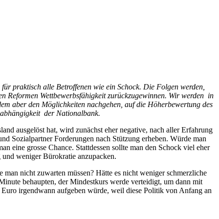
 für praktisch alle Betroffenen wie ein Schock. Die Folgen werden,
ischen Reformen Wettbewerbsfähigkeit zurückzugewinnen. Wir werden in
llem aber den Möglichkeiten nachgehen, auf die Höherbewertung des
nabhängigkeit der Nationalbank.
d ausgelöst hat, wird zunächst eher negative, nach aller Erfahrung
aft und Sozialpartner Forderungen nach Stützung erheben. Würde man
man eine grosse Chance. Stattdessen sollte man den Schock viel eher
g und weniger Bürokratie anzupacken.
te man nicht zuwarten müssen? Hätte es nicht weniger schmerzliche
Minute behaupten, der Mindestkurs werde verteidigt, um dann mit
n Euro irgendwann aufgeben würde, weil diese Politik von Anfang an