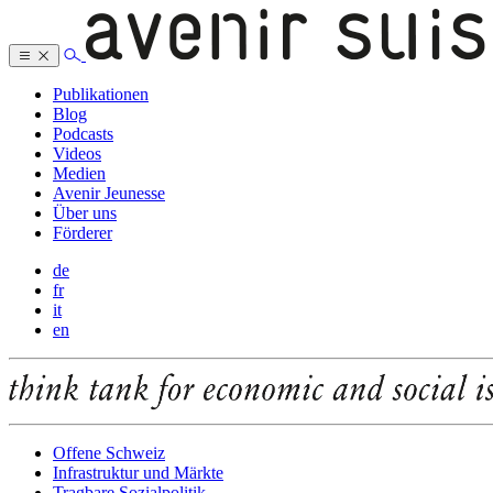
Publikationen
Blog
Podcasts
Videos
Medien
Avenir Jeunesse
Über uns
Förderer
de
fr
it
en
Offene Schweiz
Infrastruktur und Märkte
Tragbare Sozialpolitik