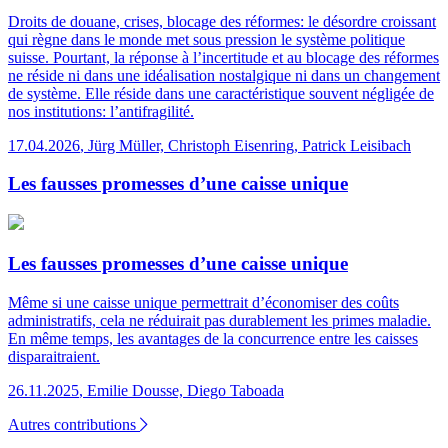
Droits de douane, crises, blocage des réformes: le désordre croissant
qui règne dans le monde met sous pression le système politique
suisse. Pourtant, la réponse à l’incertitude et au blocage des réformes
ne réside ni dans une idéalisation nostalgique ni dans un changement
de système. Elle réside dans une caractéristique souvent négligée de
nos institutions: l’antifragilité.
17.04.2026
,
Jürg Müller, Christoph Eisenring, Patrick Leisibach
Les fausses promesses d’une caisse unique
Les fausses promesses d’une caisse unique
Même si une caisse unique permettrait d’économiser des coûts
administratifs, cela ne réduirait pas durablement les primes maladie.
En même temps, les avantages de la concurrence entre les caisses
disparaitraient.
26.11.2025
,
Emilie Dousse, Diego Taboada
Autres contributions