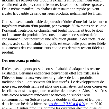
modifier les recettes des produits existants en réduisant leur teneur
en aliments à risque, comme le sucre, le sel ou les matières grasses.
De la même manière, les chaînes de restauration rapide peuvent
ajuster la quantité de sel dans leurs produits, notamment les frites.
Certes, il serait souhaitable de pouvoir réduire d’une fois la teneur en
ingrédient malsain d’un produit, par exemple 50 % moins de sel que
l’original. Toutefois, ce changement brutal modifierait trop le goût
ou la texture du produit et les consommateurs cesseraient de le
consommer. C’est pourquoi une réduction graduelle des facteurs de
risque, axée sur le maintien du goût, est essentielle pour rester fidèle
aux attentes des consommateurs et que ces derniers restent fidèles au
produit.
Des nouveaux produits
Il n’est pas toujours possible ou souhaitable d’adapter les recettes
existantes. Certaines entreprises peuvent en effet être frileuses à
l’idée de toucher aux «recettes originales» de leurs produits
traditionnels qui ont souvent fait leur succès. Le développement de
nouveaux produits sains est alors une alternative, tant pour conserver
les clients existants que pour en attirer de nouveaux. Ainsi, les bières
sans alcool semblent rencontrer beaucoup de succès : leur
consommation en Suisse a presque doublé en dix ans, et leur part
dans le marché de la bière est
passée de 2,3 % à 4,4 %
entre 2010
et 2020. D’autres produits, comme les cigarettes électroniques, ou