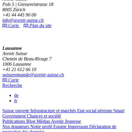
Puls 5 | Giessereistrasse 18
8005 Zürich
+41 44 445 90 00
info@avenir-suisse.ch
Carte
Plan du site
Lausanne
Avenir Suisse
Chemin de Beau-Rivage 7
1006 Lausanne
+41 21 612 66 10
suisseromande@avenir-suisse.ch
Carte
Recherche
de
fr
Suisse ouverte
Infrastructure et marchés
Etat social pérenne
Smart
Government
Chances et société
Publications
Blog
Médias
Avenir Jeunesse
Nos donateurs
Notre profil
Equipe
Impressum
Déclaration de
protection des données