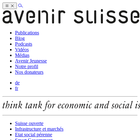
Publications
Blog
Podcasts
Vidéos
Médias
Avenir Jeunesse
Notre profil
Nos donateurs
de
fr
Suisse ouverte
Infrastructure et marchés
Etat social pérenne