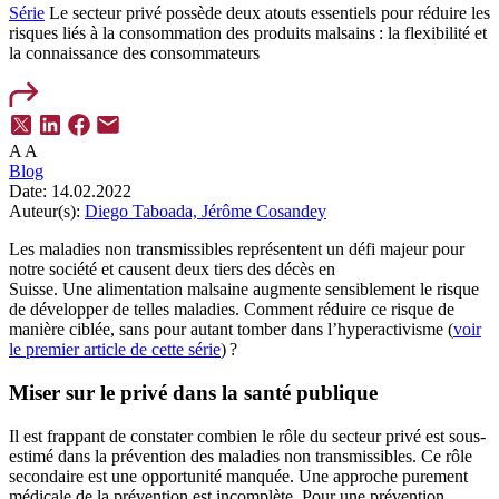
Série
Le secteur privé possède deux atouts essentiels pour réduire les
risques liés à la consommation des produits malsains : la flexibilité et
la connaissance des consommateurs
A
A
Blog
Date:
14.02.2022
Auteur(s):
Diego Taboada,
Jérôme Cosandey
Les maladies non transmissibles représentent un défi majeur pour
notre société
et causent
deux tiers des décès en
Suisse
.
U
ne
alimentation
mal
saine
augmente sensiblement
le risque
de développer de telles maladies
.
Comment
réduire
ce
risque
de
manière
ciblée
, sans pour autant
tomber
dans l’
hyperactivisme
(
voir
le premier article de cette série
)
?
Miser sur le privé dans la santé publique
Il est frappant de constater combien le rôle du secteur privé est sous-
estimé dans la prévention des maladies non transmissibles. Ce rôle
secondaire est une opportunité manquée. Une approche purement
médicale de la prévention est incomplète. Pour une prévention