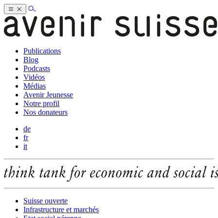
Publications
Blog
Podcasts
Vidéos
Médias
Avenir Jeunesse
Notre profil
Nos donateurs
de
fr
it
Suisse ouverte
Infrastructure et marchés