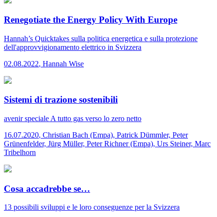
Renegotiate the Energy Policy With Europe
Hannah’s Quicktakes
sulla politica energetica e sulla protezione
dell'approvvigionamento elettrico in Svizzera
02.08.2022
,
Hannah Wise
Sistemi di trazione sostenibili
avenir speciale
A tutto gas verso lo zero netto
16.07.2020
,
Christian Bach (Empa), Patrick Dümmler, Peter
Grünenfelder, Jürg Müller, Peter Richner (Empa), Urs Steiner, Marc
Tribelhorn
Cosa accadrebbe se…
13 possibili sviluppi e le loro conseguenze per la Svizzera