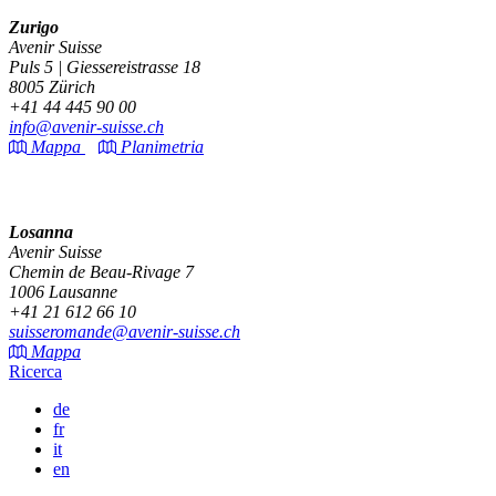
Zurigo
Avenir Suisse
Puls 5 | Giessereistrasse 18
8005 Zürich
+41 44 445 90 00
info@avenir-suisse.ch
Mappa
Planimetria
Losanna
Avenir Suisse
Chemin de Beau-Rivage 7
1006 Lausanne
+41 21 612 66 10
suisseromande@avenir-suisse.ch
Mappa
Ricerca
de
fr
it
en