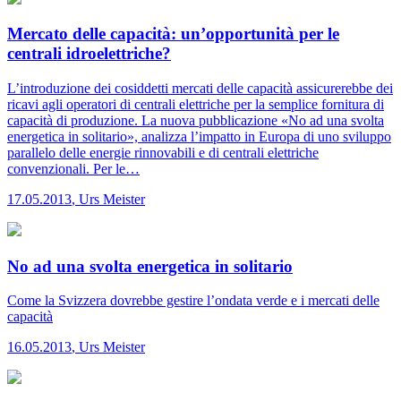
Mercato delle capacità: un’opportunità per le
centrali idroelettriche?
L’introduzione dei cosiddetti mercati delle capacità assicurerebbe dei
ricavi agli operatori di centrali elettriche per la semplice fornitura di
capacità di produzione. La nuova pubblicazione «No ad una svolta
energetica in solitario», analizza l’impatto in Europa di uno sviluppo
parallelo delle energie rinnovabili e di centrali elettriche
convenzionali. Per le…
17.05.2013
,
Urs Meister
No ad una svolta energetica in solitario
Come la Svizzera dovrebbe gestire l’ondata verde e i mercati delle
capacità
16.05.2013
,
Urs Meister