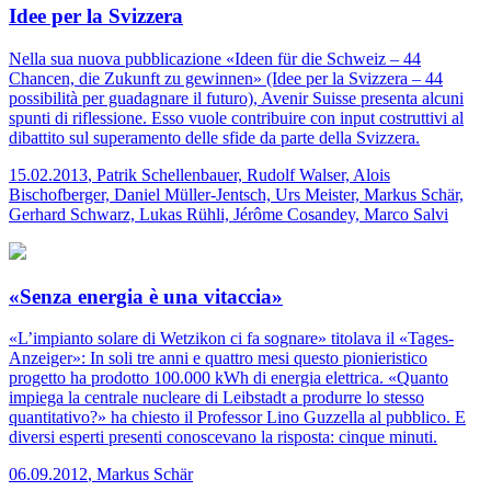
Idee per la Svizzera
Nella sua nuova pubblicazione «Ideen für die Schweiz – 44
Chancen, die Zukunft zu gewinnen» (Idee per la Svizzera – 44
possibilità per guadagnare il futuro), Avenir Suisse presenta alcuni
spunti di riflessione. Esso vuole contribuire con input costruttivi al
dibattito sul superamento delle sfide da parte della Svizzera.
15.02.2013
,
Patrik Schellenbauer, Rudolf Walser, Alois
Bischofberger, Daniel Müller-Jentsch, Urs Meister, Markus Schär,
Gerhard Schwarz, Lukas Rühli, Jérôme Cosandey, Marco Salvi
«Senza energia è una vitaccia»
«L’impianto solare di Wetzikon ci fa sognare» titolava il «Tages-
Anzeiger»: In soli tre anni e quattro mesi questo pionieristico
progetto ha prodotto 100.000 kWh di energia elettrica. «Quanto
impiega la centrale nucleare di Leibstadt a produrre lo stesso
quantitativo?» ha chiesto il Professor Lino Guzzella al pubblico. E
diversi esperti presenti conoscevano la risposta: cinque minuti.
06.09.2012
,
Markus Schär