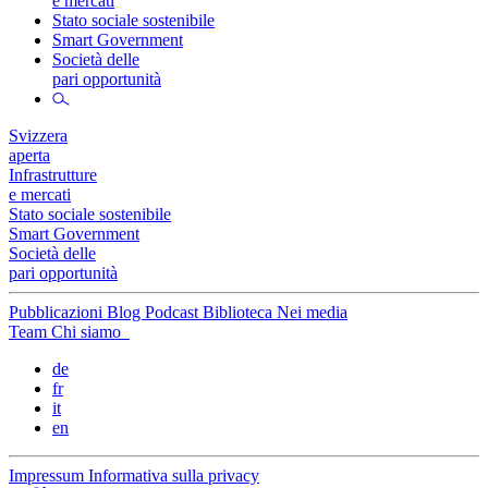
e mercati
Stato sociale sostenibile
Smart Government
Società delle
pari opportunità
Svizzera
aperta
Infrastrutture
e mercati
Stato sociale sostenibile
Smart Government
Società delle
pari opportunità
Pubblicazioni
Blog
Podcast
Biblioteca
Nei media
Team
Chi siamo
de
fr
it
en
Impressum
Informativa sulla privacy