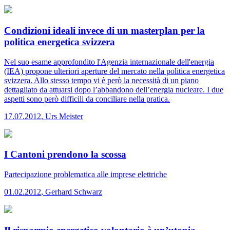
Condizioni ideali invece di un masterplan per la
politica energetica svizzera
Nel suo esame approfondito l'Agenzia internazionale dell'energia
(IEA) propone ulteriori aperture del mercato nella politica energetica
svizzera. Allo stesso tempo vi è però la necessità di un piano
dettagliato da attuarsi dopo l’abbandono dell’energia nucleare. I due
aspetti sono però difficili da conciliare nella pratica.
17.07.2012
,
Urs Meister
I Cantoni prendono la scossa
Partecipazione problematica alle imprese elettriche
01.02.2012
,
Gerhard Schwarz