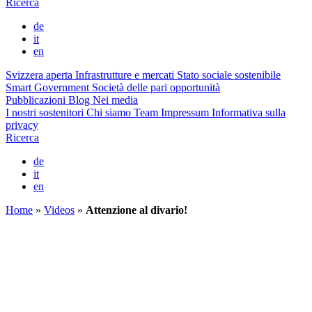
Ricerca
de
it
en
Svizzera aperta
Infrastrutture e mercati
Stato sociale sostenibile
Smart Government
Società delle pari opportunità
Pubblicazioni
Blog
Nei media
I nostri sostenitori
Chi siamo
Team
Impressum
Informativa sulla
privacy
Ricerca
de
it
en
Home
»
Videos
»
Attenzione al divario!