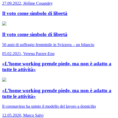
27.09.2022
,
Jérôme Cosandey
Il voto come simbolo di libertà
Il voto come simbolo di libertà
50 anni di suffragio femminile in Svizzera – un bilancio
05.02.2021
,
Verena Parzer-Epp
«L’home working prende piede, ma non è adatto a
tutte le attività»
«L’home working prende piede, ma non è adatto a
tutte le attività»
Il coronavirus ha spinto il modello del lavoro a domicilio
12.05.2020
,
Marco Salvi