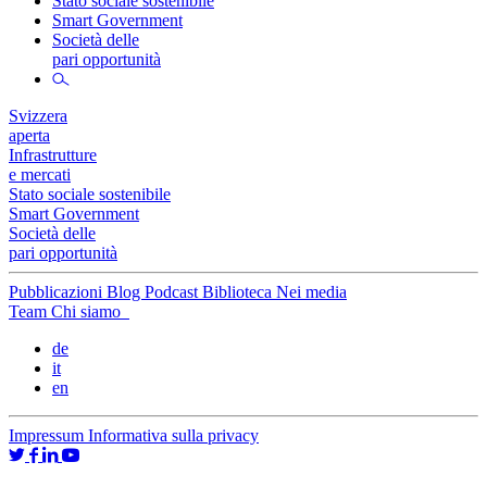
Stato sociale sostenibile
Smart Government
Società delle
pari opportunità
Svizzera
aperta
Infrastrutture
e mercati
Stato sociale sostenibile
Smart Government
Società delle
pari opportunità
Pubblicazioni
Blog
Podcast
Biblioteca
Nei media
Team
Chi siamo
de
it
en
Impressum
Informativa sulla privacy