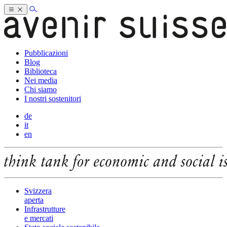
Pubblicazioni
Blog
Biblioteca
Nei media
Chi siamo
I nostri sostenitori
de
it
en
Svizzera
aperta
Infrastrutture
e mercati