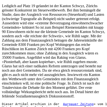
Lediglich auf Platz 19 gelandet ist der Kanton Schwyz, Zürichs
grösster Konkurrent im Steuerwettbewerb. Bei ihm bemängelt die
Studie, dass der Ausgleich von Ressourcen (Steuerkraft) und Lasten
(schwierige Topografie als Beispiel) nicht sauber getrennt erfolgt.
Ausserdem wird eine «extreme Bevorzugung einwohnerschwacher
Gemeinden» kritisiert So ist zum Beispiel Riemenstalden mit knapp
90 Einwohnern nicht nur die kleinste Gemeinde im Kanton Schwyz,
sondern auch «die reichste der Schweiz», wie Rühli sagte. Mit der
Zahlung aus dem Finanzausgleich betragen die Jahreseinkünfte der
Gemeinde 8300 Franken pro Kopf Wohingegen das reiche
Rüschlikon im Kanton Zürich mit 4200 Franken pro Kopf
zurechtkommen muss; ohne Zahlung in den Ausgleich wären es
35000 Franken. Angeführt wird das Raking von Glarus.
«Pionierhaft, aber kaum kopierbar», wie Rühli zugeben musste.
Glarus hat sich einer radikalen Reform unterzogen und besteht nur
noch aus drei Gemeinden. Da sie etwa gleich ressourcenstark sind,
gibt es auch nicht mehr viel auszugleichen. Inwieweit ein Kanton
den Wettbewerb unter den Gemeinden mit dem Finanzausgleich
einschränken will, ist eine politische Frage. In Zürich ist nach der
Totalrevision die Debatte für den Moment geführt. Der erste
vollständige Wirkungsbericht steht noch aus. Im Detail bietet der
fehlende Soziallastenausgleich Diskussionsstoff.
Dieser Artikel erschien in der  
Aargauer Zeitung
» vom 1