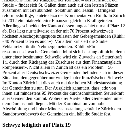
Studie – findet sich St. Gallen denn auch auf den letzten Plätzen,
zusammen mit Graubünden, Solothurn und Tessin. «Dringend
reformbedürftig», lautete dazu der Kommentar von Rühli. In Zürich
ist 2012 ein totalrevidierter Finanzausgleich in Kraft getreten.
Allerdings schneidet der Kanton dessen ungeachtet nur auf Platz 12
ab. Das liegt nur teilweise an der mit 70 Prozent schweizweit
höchsten Abschöpfungsquote zulasten der Gebergemeinden (Rühli:
«40 Prozent täten es auch»). Vor allem kritisiert die Studie
Fehlanreize für die Nehmergemeinden. Rühli: «Für
ressourcenschwache Gemeinden lohnt sich Leistung oft nicht, denn
unter einer bestimmten Schwelle wird ein Zuwachs an Steuerkraft
1:1 durch den Rückgang der Zuschüsse aus dem Finanzausgleich
kompensiert». Nicht allein in Zürich ist das ein Problem – 56
Prozent aller Deutschschweizer Gemeinden befinden sich in dieser
Situation; demgegenüber nur wenige in der französischen Schweiz.
Im Kanton Zürich hat dies auch mit der hohen Mindestausstattung
der Gemeinden zu tun. Der Ausgleich garantiert, dass jede von
ihnen auf mindestens 95 Prozent der durchschnittlichen Steuerkraft
aller Gemeinden kommt. Wobei drei Viertel aller Gemeinden unter
dem Durchschnitt liegen. Mit der Kombination von hoher
Abschöpfung und hoher Mindestausstattung schränke Zürich den
Standortwettbewerb der Gemeinden ein, hält die Studie fest.
Schwyz lediglich auf Platz 19