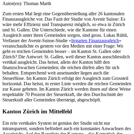
Autor(en):
Thomas Marth
Zum ersten Mal liegt eine Gegenüberstellung aller 26 kantonalen
Finanzausgleiche vor. Das Fazit der Studie von Avenir Suisse: Es
wäre mehr Effizienz und Transparenz möglich, so etwa in Zürich
und St. Gallen. Die Unterschiede, wie die Kantone für einen
Ausgleich unter ihren Gemeinden sorgen, sind gross. Lukas Rühli,
Verfasser der Avenir-Suisse-Studie «
Irrgarten Finanzausgleich
»
veranschaulichte es gestern vor den Medien mit einer Frage: Wo
geht es reichen Gemeinden besser – im Kanton St. Gallen oder
Zürich? Die Antwort: St. Gallen, weil dieser Kanton ausschliesslich
vertikal ausgleicht. Das heisst, allein der Kanton hilft den
finanzschwachen Gemeinden; die reichen dürfen alles für sich
behalten. Entsprechend weit auseinander liegen auch die
Steuerfüsse. Im Kanton Zürich erfolgt der Ausgleich zum Grossteil
horizontal. Das heisst, in erster Linie werden die reichen Gemeinden
zur Kasse gebeten. Im Kanton Zürich werden ihnen auf diese Weise
respektable 70 Prozent der Steuerkraft, die den Durchschnitt der
Steuerkraft aller Gemeinden übersteigt, abgeschöpft.
Kanton Zürich im Mittelfeld
Ein rein vertikales System ist gemäss der Studie nicht nur
intransparent, sondern befördert auch ein konstantes Anwachsen des
Ausgleichs. Auf der Rangliste der Kantone – das Kernstück der