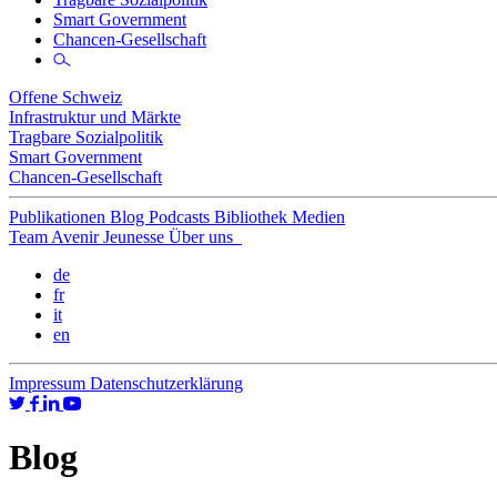
Smart Government
Chancen-Gesellschaft
Offene Schweiz
Infrastruktur und Märkte
Tragbare Sozialpolitik
Smart Government
Chancen-Gesellschaft
Publikationen
Blog
Podcasts
Bibliothek
Medien
Team
Avenir Jeunesse
Über uns
de
fr
it
en
Impressum
Datenschutzerklärung
Blog