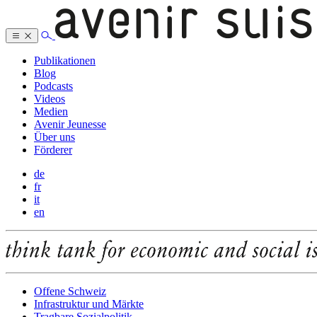
Publikationen
Blog
Podcasts
Videos
Medien
Avenir Jeunesse
Über uns
Förderer
de
fr
it
en
Offene Schweiz
Infrastruktur und Märkte
Tragbare Sozialpolitik