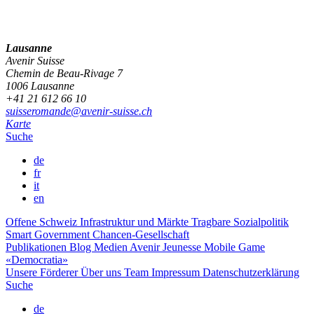
Lausanne
Avenir Suisse
Chemin de Beau-Rivage 7
1006 Lausanne
+41 21 612 66 10
suisseromande@avenir-suisse.ch
Karte
Suche
de
fr
it
en
Offene Schweiz
Infrastruktur und Märkte
Tragbare Sozialpolitik
Smart Government
Chancen-Gesellschaft
Publikationen
Blog
Medien
Avenir Jeunesse
Mobile Game
«Democratia»
Unsere Förderer
Über uns
Team
Impressum
Datenschutzerklärung
Suche
de