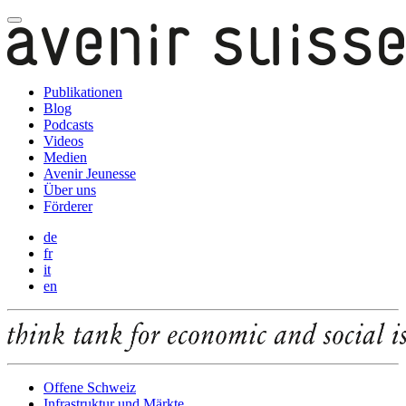
Publikationen
Blog
Podcasts
Videos
Medien
Avenir Jeunesse
Über uns
Förderer
de
fr
it
en
Offene Schweiz
Infrastruktur und Märkte