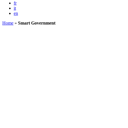
fr
it
en
Home
»
Smart Government