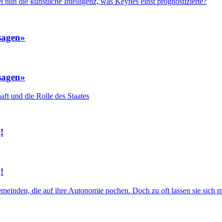
t nun die künstliche Intelligenz, was Keynes einst prognostizierte?
sagen»
sagen»
ft und die Rolle des Staates
!
!
einden, die auf ihre Autonomie pochen. Doch zu oft lassen sie sich m