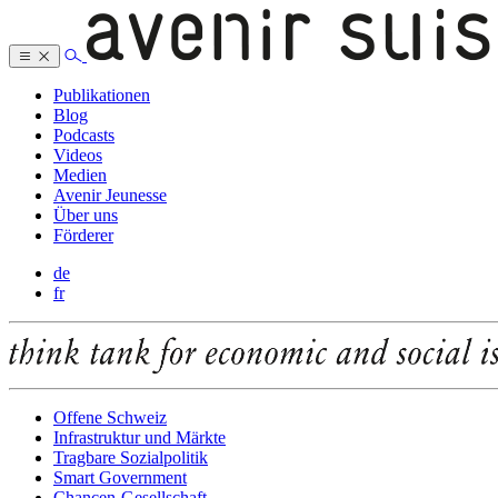
Publikationen
Blog
Podcasts
Videos
Medien
Avenir Jeunesse
Über uns
Förderer
de
fr
Offene Schweiz
Infrastruktur und Märkte
Tragbare Sozialpolitik
Smart Government
Chancen-Gesellschaft