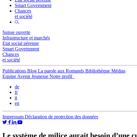
Smart Government
Chances
et société
Suisse ouverte
Infrastructure et marchés
Etat social pérenne
Smart Government
Chances
et société
Publications
Blog
La parole aux Romands
Bibliothèque
Médias
Equipe
Avenir Jeunesse
Notre profil
de
fr
it
en
Impressum
Déclaration de protection des données
Le système de milice aurait besoin d’une c