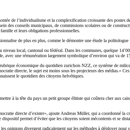
tée de l’individualisme et la complexification croissante des postes de 
 sein des conseils municipaux, de commissions scolaires ou de construct
famille et leurs obligations professionnelles.
ionnalise de plus en plus, comme le démontre une étude la politologue 
 au niveau local, cantonal ou fédéral. Dans les communes, quelque 14’0
ole, avec une rémunération largement symbolique d’environ qui va de 15 
 rubrique économique du quotidien zurichois NZZ, ce système de milice e
mocratie directe, le sujet est moins sous les projecteurs des médias.» Ces
nnaissent le quotidien des citoyens helvétiques.
mettre à la tête du pays un petit groupe élitiste qui coûtera cher aux ca
mocratie directe d’exister», ajoute Andreas Müller, qui a coordonné la c
dispositif permet d’éviter que les citoyens soient mécontents et se dist
les opinions divergent radicalement sur les méthodes à déployer pour sto