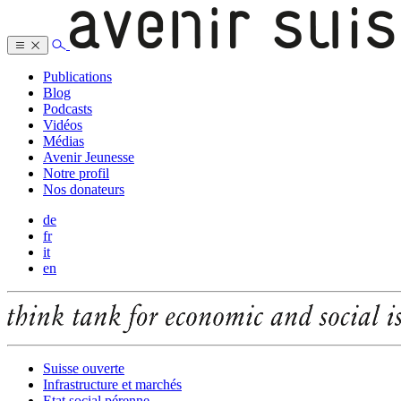
Publications
Blog
Podcasts
Vidéos
Médias
Avenir Jeunesse
Notre profil
Nos donateurs
de
fr
it
en
Suisse ouverte
Infrastructure et marchés
Etat social pérenne