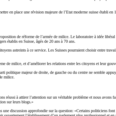
 mettre en place une révision majeure de l’Etat moderne suisse établi en 
oposition de réforme de l’armée de milice. Le laboratoire à idée libéral
rs établis en Suisse, âgés de 20 ans à 70 ans.
yens astreints à ce service. Les Suisses pourraient choisir entre travai
ème de milice, et d’améliorer les relations entre les citoyens et leur gou
parti politique majeur de droite, de gauche ou du centre ne semble appu
de milice.
s réussi à attirer l’attention sur un véritable problème et nous avons fa
tion sur leurs blogs.»
s une discussion approfondie sur la question: «Certains politiciens font
nir ouvertement l’établissement d’un parlement plus professionnel et e