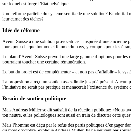
sur lequel est forgé l’Etat helvétique.
Une réforme partielle du système serait-elle une solution? Faudrait-il
leur carnet des tâches?
Idée de réforme
Avenir Suisse a une solution provocatrice – inspirée d’une ancienne pr
jours pour chaque homme et femme du pays, y compris pour les étrange
Le plan d’Avenir Suisse prévoit une large gamme d’options pour les cito
pourraient toucher une certaine rémunération.
Le but du projet est de complémenter – et non pas d’affaiblir – le syst
La proposition a reçu un soutien assez limité jusqu’à présent. Aucun 
l’initiative ne serait pas pratique et menacerait l’existence du système 
Besoin de soutien politique
Mais Andreas Müller se dit satisfait de la réaction publique: «Nous avon
ton neutre, et les politologues sont aussi en train de discuter cette ques
Mais l’homme est déçu par le refus des partis politiques d’engager dan
du mois d’octobre, explique Andreas Müller. Ils ne peuvent pas soute