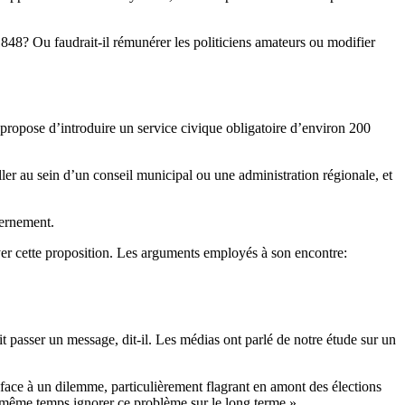
1848? Ou faudrait-il rémunérer les politiciens amateurs ou modifier
 propose d’introduire un service civique obligatoire d’environ 200
ller au sein d’un conseil municipal ou une administration régionale, et
vernement.
yer cette proposition. Les arguments employés à son encontre:
it passer un message, dit-il. Les médias ont parlé de notre étude sur un
 face à un dilemme, particulièrement flagrant en amont des élections
n même temps ignorer ce problème sur le long terme.»