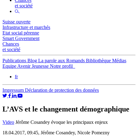
Chances
et société
Suisse ouverte
Infrastructure et marchés
Etat social pérenne
Smart Government
Chances
et société
Publications
Blog
La parole aux Romands
Bibliothèque
Médias
Equipe
Avenir Jeunesse
Notre profil
fr
Impressum
Déclaration de protection des données
L’AVS et le changement démographique
Video
Jérôme Cosandey évoque les principaux enjeux
18.04.2017, 09:45,
Jérôme Cosandey, Nicole Pomezny