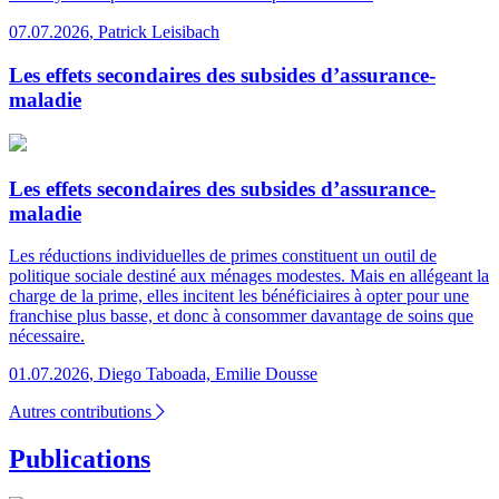
07.07.2026
,
Patrick Leisibach
Les effets secondaires des subsides d’assurance-
maladie
Les effets secondaires des subsides d’assurance-
maladie
Les réductions individuelles de primes constituent un outil de
politique sociale destiné aux ménages modestes. Mais en allégeant la
charge de la prime, elles incitent les bénéficiaires à opter pour une
franchise plus basse, et donc à consommer davantage de soins que
nécessaire.
01.07.2026
,
Diego Taboada, Emilie Dousse
Autres contributions
Publications