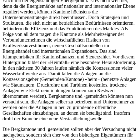
Auch mit der eigenständigen Energiepolitik ist es nicht weit her,
denn da die Energiemärkte auf nationaler und internationaler Ebene
reguliert werden, können Kantone höchstens die
Unternehmensstrategie direkt beeinflussen. Doch Strategien und
Strukturen, die sich nicht an betrieblichen Bedürfnissen orientieren,
behindern die Effizienz und das Funktionieren des Marktes. Als
Folge von all dem tragen die Kantone als Mehrheitseigner der
Verbundunternehmen die wirtschaftlichen Risiken von
Kraftwerksinvestitionen, neuen Geschäftsmodellen im
Energiehandel und internationalen Expansionen. Das sind
Klumpenrisiken für Kantonsfinanzen und Steuerzahler. Vor diesem
Hintergrund bildet der «Heimfall» eine besondere Herausforderung.
In den nächsten 30 Jahren laufen nämlich die Konzessionen vieler
Wasserkraftwerke aus. Damit fallen die Anlagen an die
Konzessionsgeber (Gemeinden/Kantone) «heim» (benetzte Anlagen
wie Staumauern, Druckrohre und Turbinen kostenlos, trockene
Anlagen wie Elektroeinrichtungen können zum Restwert
übernommen werden). Bergkantone und -gemeinden könnten nun
versucht sein, die Anlagen selber zu betreiben und Unternehmer zu
werden oder die Anlagen in neu zu gründende öffentliche
Gesellschaften einzubringen, an denen sie beteiligt sind. Insofern
droht der Branche eine neue Verstaatlichungswelle.
Die Bergkantone und -gemeinden sollten aber der Versuchung nicht
nachgeben, sondern sich eher von den bisherigen Eigentümern für