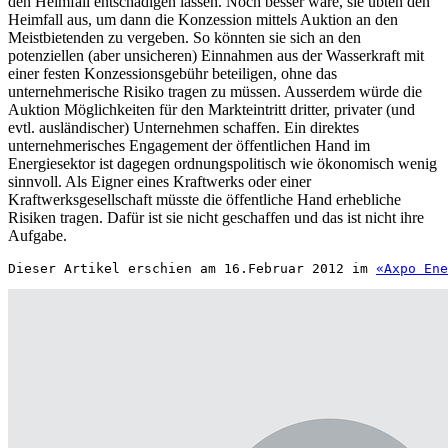
den Heimfall entschädigen lassen. Noch besser wäre, sie übten den
Heimfall aus, um dann die Konzession mittels Auktion an den
Meistbietenden zu vergeben. So könnten sie sich an den
potenziellen (aber unsicheren) Einnahmen aus der Wasserkraft mit
einer festen Konzessionsgebühr beteiligen, ohne das
unternehmerische Risiko tragen zu müssen. Ausserdem würde die
Auktion Möglichkeiten für den Markteintritt dritter, privater (und
evtl. ausländischer) Unternehmen schaffen. Ein direktes
unternehmerisches Engagement der öffentlichen Hand im
Energiesektor ist dagegen ordnungspolitisch wie ökonomisch wenig
sinnvoll. Als Eigner eines Kraftwerks oder einer
Kraftwerksgesellschaft müsste die öffentliche Hand erhebliche
Risiken tragen. Dafür ist sie nicht geschaffen und das ist nicht ihre
Aufgabe.
Dieser Artikel erschien am 16.Februar 2012 im 
«Axpo Ene