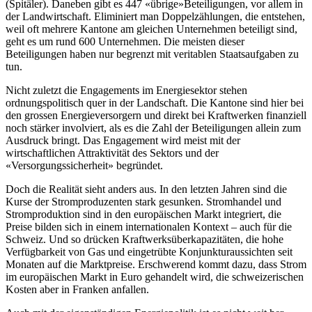
(Spitäler). Daneben gibt es 447 «übrige»Beteiligungen, vor allem in
der Landwirtschaft. Eliminiert man Doppelzählungen, die entstehen,
weil oft mehrere Kantone am gleichen Unternehmen beteiligt sind,
geht es um rund 600 Unternehmen. Die meisten dieser
Beteiligungen haben nur begrenzt mit veritablen Staatsaufgaben zu
tun.
Nicht zuletzt die Engagements im Energiesektor stehen
ordnungspolitisch quer in der Landschaft. Die Kantone sind hier bei
den grossen Energieversorgern und direkt bei Kraftwerken finanziell
noch stärker involviert, als es die Zahl der Beteiligungen allein zum
Ausdruck bringt. Das Engagement wird meist mit der
wirtschaftlichen Attraktivität des Sektors und der
«Versorgungssicherheit» begründet.
Doch die Realität sieht anders aus. In den letzten Jahren sind die
Kurse der Stromproduzenten stark gesunken. Stromhandel und
Stromproduktion sind in den europäischen Markt integriert, die
Preise bilden sich in einem internationalen Kontext – auch für die
Schweiz. Und so drücken Kraftwerksüberkapazitäten, die hohe
Verfügbarkeit von Gas und eingetrübte Konjunkturaussichten seit
Monaten auf die Marktpreise. Erschwerend kommt dazu, dass Strom
im europäischen Markt in Euro gehandelt wird, die schweizerischen
Kosten aber in Franken anfallen.