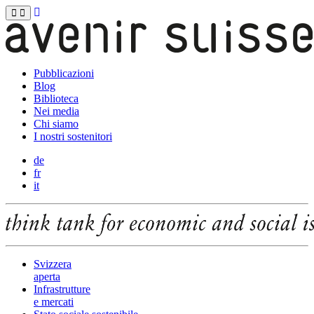
Pubblicazioni
Blog
Biblioteca
Nei media
Chi siamo
I nostri sostenitori
de
fr
it
Svizzera
aperta
Infrastrutture
e mercati