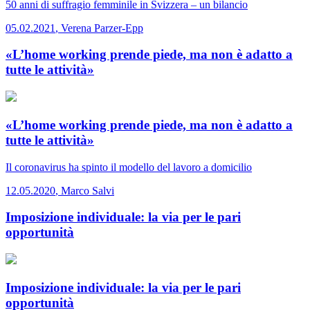
50 anni di suffragio femminile in Svizzera – un bilancio
05.02.2021
,
Verena Parzer-Epp
«L’home working prende piede, ma non è adatto a
tutte le attività»
«L’home working prende piede, ma non è adatto a
tutte le attività»
Il coronavirus ha spinto il modello del lavoro a domicilio
12.05.2020
,
Marco Salvi
Imposizione individuale: la via per le pari
opportunità
Imposizione individuale: la via per le pari
opportunità