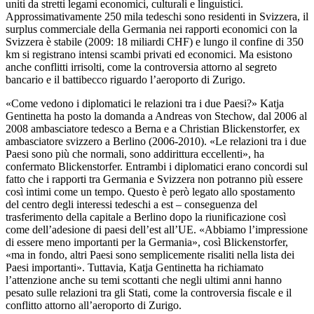
uniti da stretti legami economici, culturali e linguistici.
Approssimativamente 250 mila tedeschi sono residenti in Svizzera, il
surplus commerciale della Germania nei rapporti economici con la
Svizzera è stabile (2009: 18 miliardi CHF) e lungo il confine di 350
km si registrano intensi scambi privati ed economici. Ma esistono
anche conflitti irrisolti, come la controversia attorno al segreto
bancario e il battibecco riguardo l’aeroporto di Zurigo.
«Come vedono i diplomatici le relazioni tra i due Paesi?» Katja
Gentinetta ha posto la domanda a Andreas von Stechow, dal 2006 al
2008 ambasciatore tedesco a Berna e a Christian Blickenstorfer, ex
ambasciatore svizzero a Berlino (2006-2010). «Le relazioni tra i due
Paesi sono più che normali, sono addirittura eccellenti», ha
confermato Blickenstorfer. Entrambi i diplomatici erano concordi sul
fatto che i rapporti tra Germania e Svizzera non potranno più essere
così intimi come un tempo. Questo è però legato allo spostamento
del centro degli interessi tedeschi a est – conseguenza del
trasferimento della capitale a Berlino dopo la riunificazione così
come dell’adesione di paesi dell’est all’UE. «Abbiamo l’impressione
di essere meno importanti per la Germania», così Blickenstorfer,
«ma in fondo, altri Paesi sono semplicemente risaliti nella lista dei
Paesi importanti». Tuttavia, Katja Gentinetta ha richiamato
l’attenzione anche su temi scottanti che negli ultimi anni hanno
pesato sulle relazioni tra gli Stati, come la controversia fiscale e il
conflitto attorno all’aeroporto di Zurigo.