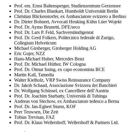
Prof. em. Ernst Baltensperger, Studienzentrum Gerzensee
Prof. Dr. Charles Blankart, Humboldt Universität Berlin
Christian Blickenstorfer, ex Ambasciatore svizzero a Berlino
Dr. Dieter Bohnert, Avvocati Heuking Kühn Lüer Wojekt
Prof. Dr. Aymo Brunetti, DFE/seco
Prof. Dr. Lars P. Feld, Sachverständigenrat
Prof. Dr. Gerd Folkers, Politecnico federale di Zurigo,
Collegium Helveticum
Michael Girsberger, Girsberger Holding AG
Eric Gujer, NZZ
Hans-Michael Huber, Mercedes Benz
Prof. Dr. Michael Hüther, IW Cologna
Prof. Dr. Otmar Issing, ex capo economista BCE
Martin Kall, Tamedia
Walter Kielholz, VRP Swiss Reinsurance Company
Dr. Jakob Schaad, Associazione Svizzera dei Banchieri
Dr. Wolfgang Schüssel, ex Cancelliere dell’Austria
Prof. Dr. Joachim Starbatty, Università di Tubinga
Andreas von Stechow, ex Ambasciatore tedesco a Berna
Prof. Dr. Jan-Egbert Sturm, KOF
Peer Teuwsen, Die Zeit
Tobias Trevisan, FAZ
Prof. Dr. Klaus Wellershoff, Wellershoff & Partners Ltd.