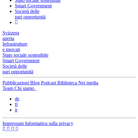
Stato sociale sostenibile
Smart Government
Società delle
pari opportunità
Svizzera
aperta
Infrastrutture
e mercati
Stato sociale sostenibile
Smart Government
Società delle
pari opportunità
Pubblicazioni
Blog
Podcast
Biblioteca
Nei media
Team
Chi siamo
de
fr
it
Impressum
Informativa sulla privacy