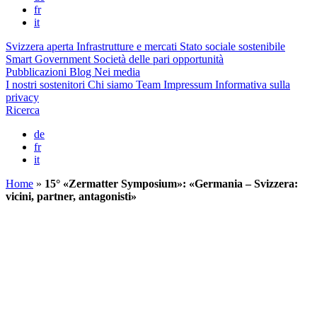
fr
it
Svizzera aperta
Infrastrutture e mercati
Stato sociale sostenibile
Smart Government
Società delle pari opportunità
Pubblicazioni
Blog
Nei media
I nostri sostenitori
Chi siamo
Team
Impressum
Informativa sulla
privacy
Ricerca
de
fr
it
Home
»
15° «Zermatter Symposium»: «Germania – Svizzera:
vicini, partner, antagonisti»