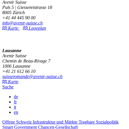
Avenir Suisse
Puls 5 | Giessereistrasse 18
8005 Zürich
+41 44 445 90 00
info@avenir-suisse.ch
Karte
Lageplan
Lausanne
Avenir Suisse
Chemin de Beau-Rivage 7
1006 Lausanne
+41 21 612 66 10
suisseromande@avenir-suisse.ch
Karte
Suche
de
fr
it
en
Offene Schweiz
Infrastruktur und Märkte
Tragbare Sozialpolitik
Smart Government
Chancen-Gesellschaft