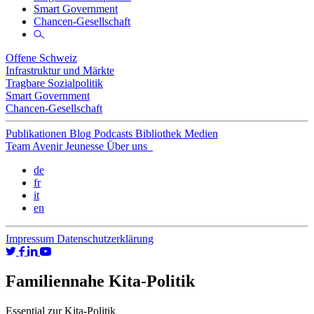
Smart Government
Chancen-Gesellschaft
Offene Schweiz
Infrastruktur und Märkte
Tragbare Sozialpolitik
Smart Government
Chancen-Gesellschaft
Publikationen
Blog
Podcasts
Bibliothek
Medien
Team
Avenir Jeunesse
Über uns
de
fr
it
en
Impressum
Datenschutzerklärung
Familiennahe Kita-Politik
Essential
zur Kita-Politik