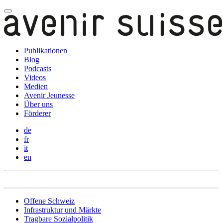
Publikationen
Blog
Podcasts
Videos
Medien
Avenir Jeunesse
Über uns
Förderer
de
fr
it
en
Offene Schweiz
Infrastruktur und Märkte
Tragbare Sozialpolitik