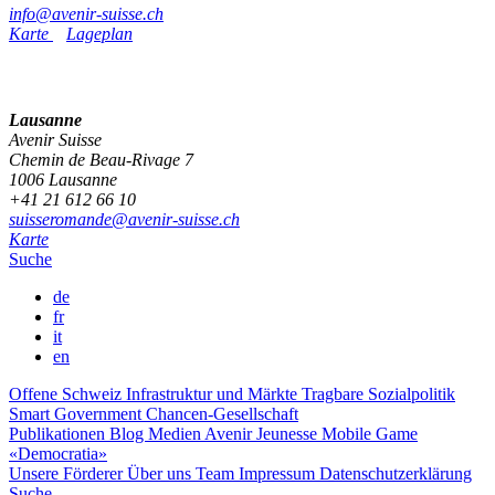
info@avenir-suisse.ch
Karte
Lageplan
Lausanne
Avenir Suisse
Chemin de Beau-Rivage 7
1006 Lausanne
+41 21 612 66 10
suisseromande@avenir-suisse.ch
Karte
Suche
de
fr
it
en
Offene Schweiz
Infrastruktur und Märkte
Tragbare Sozialpolitik
Smart Government
Chancen-Gesellschaft
Publikationen
Blog
Medien
Avenir Jeunesse
Mobile Game
«Democratia»
Unsere Förderer
Über uns
Team
Impressum
Datenschutzerklärung
Suche