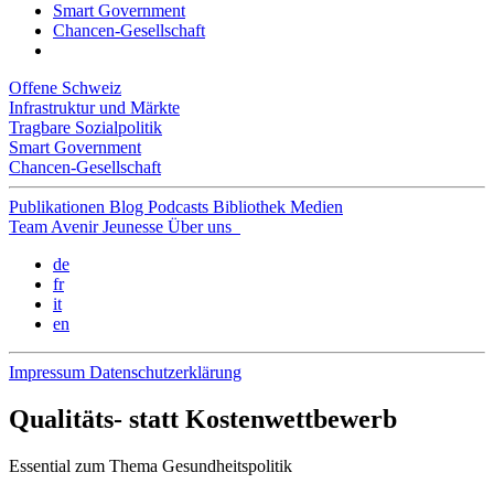
Smart Government
Chancen-Gesellschaft
Offene Schweiz
Infrastruktur und Märkte
Tragbare Sozialpolitik
Smart Government
Chancen-Gesellschaft
Publikationen
Blog
Podcasts
Bibliothek
Medien
Team
Avenir Jeunesse
Über uns
de
fr
it
en
Impressum
Datenschutzerklärung
Qualitäts- statt Kostenwettbewerb
Essential
zum Thema Gesundheitspolitik