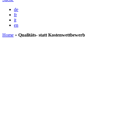
de
fr
it
en
Home
»
Qualitäts- statt Kostenwettbewerb