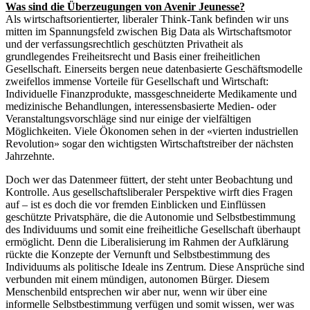
Was sind die Überzeugungen von Avenir Jeunesse?
Als wirtschaftsorientierter, liberaler Think-Tank befinden wir uns
mitten im Spannungsfeld zwischen Big Data als Wirtschaftsmotor
und der verfassungsrechtlich geschützten Privatheit als
grundlegendes Freiheitsrecht und Basis einer freiheitlichen
Gesellschaft. Einerseits bergen neue datenbasierte Geschäftsmodelle
zweifellos immense Vorteile für Gesellschaft und Wirtschaft:
Individuelle Finanzprodukte, massgeschneiderte Medikamente und
medizinische Behandlungen, interessensbasierte Medien- oder
Veranstaltungsvorschläge sind nur einige der vielfältigen
Möglichkeiten. Viele Ökonomen sehen in der «vierten industriellen
Revolution» sogar den wichtigsten Wirtschaftstreiber der nächsten
Jahrzehnte.
Doch wer das Datenmeer füttert, der steht unter Beobachtung und
Kontrolle. Aus gesellschaftsliberaler Perspektive wirft dies Fragen
auf – ist es doch die vor fremden Einblicken und Einflüssen
geschützte Privatsphäre, die die Autonomie und Selbstbestimmung
des Individuums und somit eine freiheitliche Gesellschaft überhaupt
ermöglicht. Denn die Liberalisierung im Rahmen der Aufklärung
rückte die Konzepte der Vernunft und Selbstbestimmung des
Individuums als politische Ideale ins Zentrum. Diese Ansprüche sind
verbunden mit einem mündigen, autonomen Bürger. Diesem
Menschenbild entsprechen wir aber nur, wenn wir über eine
informelle Selbstbestimmung verfügen und somit wissen, wer was