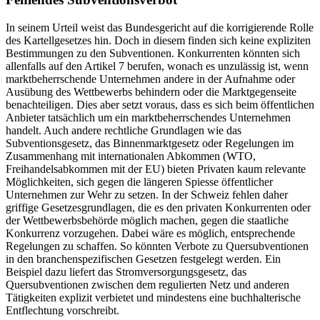
In seinem Urteil weist das Bundesgericht auf die korrigierende Rolle
des Kartellgesetzes hin. Doch in diesem finden sich keine expliziten
Bestimmungen zu den Subventionen. Konkurrenten könnten sich
allenfalls auf den Artikel 7 berufen, wonach es unzulässig ist, wenn
marktbeherrschende Unternehmen andere in der Aufnahme oder
Ausübung des Wettbewerbs behindern oder die Marktgegenseite
benachteiligen. Dies aber setzt voraus, dass es sich beim öffentlichen
Anbieter tatsächlich um ein marktbeherrschendes Unternehmen
handelt. Auch andere rechtliche Grundlagen wie das
Subventionsgesetz, das Binnenmarktgesetz oder Regelungen im
Zusammenhang mit internationalen Abkommen (WTO,
Freihandelsabkommen mit der EU) bieten Privaten kaum relevante
Möglichkeiten, sich gegen die längeren Spiesse öffentlicher
Unternehmen zur Wehr zu setzen. In der Schweiz fehlen daher
griffige Gesetzesgrundlagen, die es den privaten Konkurrenten oder
der Wettbewerbsbehörde möglich machen, gegen die staatliche
Konkurrenz vorzugehen. Dabei wäre es möglich, entsprechende
Regelungen zu schaffen. So könnten Verbote zu Quersubventionen
in den branchenspezifischen Gesetzen festgelegt werden. Ein
Beispiel dazu liefert das Stromversorgungsgesetz, das
Quersubventionen zwischen dem regulierten Netz und anderen
Tätigkeiten explizit verbietet und mindestens eine buchhalterische
Entflechtung vorschreibt.