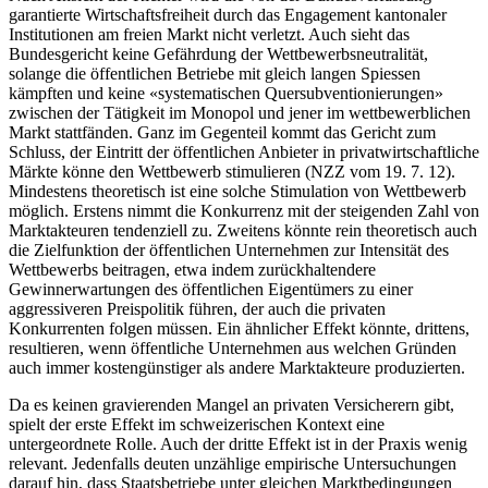
garantierte Wirtschaftsfreiheit durch das Engagement kantonaler
Institutionen am freien Markt nicht verletzt. Auch sieht das
Bundesgericht keine Gefährdung der Wettbewerbsneutralität,
solange die öffentlichen Betriebe mit gleich langen Spiessen
kämpften und keine «systematischen Quersubventionierungen»
zwischen der Tätigkeit im Monopol und jener im wettbewerblichen
Markt stattfänden. Ganz im Gegenteil kommt das Gericht zum
Schluss, der Eintritt der öffentlichen Anbieter in privatwirtschaftliche
Märkte könne den Wettbewerb stimulieren (NZZ vom 19. 7. 12).
Mindestens theoretisch ist eine solche Stimulation von Wettbewerb
möglich. Erstens nimmt die Konkurrenz mit der steigenden Zahl von
Marktakteuren tendenziell zu. Zweitens könnte rein theoretisch auch
die Zielfunktion der öffentlichen Unternehmen zur Intensität des
Wettbewerbs beitragen, etwa indem zurückhaltendere
Gewinnerwartungen des öffentlichen Eigentümers zu einer
aggressiveren Preispolitik führen, der auch die privaten
Konkurrenten folgen müssen. Ein ähnlicher Effekt könnte, drittens,
resultieren, wenn öffentliche Unternehmen aus welchen Gründen
auch immer kostengünstiger als andere Marktakteure produzierten.
Da es keinen gravierenden Mangel an privaten Versicherern gibt,
spielt der erste Effekt im schweizerischen Kontext eine
untergeordnete Rolle. Auch der dritte Effekt ist in der Praxis wenig
relevant. Jedenfalls deuten unzählige empirische Untersuchungen
darauf hin, dass Staatsbetriebe unter gleichen Marktbedingungen