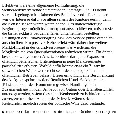
Effektiver wäre eine allgemeine Formulierung, die
wettbewerbsverzerrende Subventionen untersagt. Die EU kennt
solche Regelungen im Rahmen des Beihilfeverbots. Doch bisher
war das Interesse dafür vor allem seitens der Kantone gering, denn
die Konsequenzen wären weitreichend. Um ungerechtfertigte
Begünstigungen möglichst konsequent auszuschliessen, müssten sie
die bisher exklusiv bei den eigenen Unternehmen bestellten
Leistungen der Grundversorgung bzw. des Service public öffentlich
ausschreiben. Ein positiver Nebeneffekt wäre daher eine weitere
Marktöffnung in der Grundversorgung was wiederum die
Möglichkeiten von Quersubventionen reduzieren würde. Ein dritter,
besonders weitgehender Ansatz bestünde darin, die Expansion
öffentlich beherrschter Unternehmen in neue Marktsegmente
pauschal zu verbieten. Vorbild dafür könnte etwa ein Zusatz im
schwedischen Wettbewerbsrecht sein, der sich explizit mit den
öffentlichen Betrieben befasst. Dieser ermöglicht eine Beschränkung
des Aufgabenspektrums der öffentlichen Hand. So können den
Teilstaaten oder den Kommunen gewisse Handlungen im
Zusammenhang mit dem Angebot von Gütern oder Dienstleistungen
untersagt werden, sofern diese den Wettbewerb zu behindern oder
zu verzerren drohen. Auch in der Schweiz wären solche
Regelungen möglich sofern der politische Wille dazu bestünde.
Dieser Artikel erschien in der Neuen Zürcher Zeitung vo