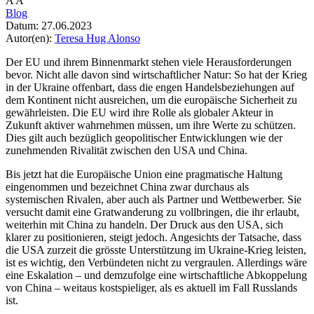
A
A
Blog
Datum:
27.06.2023
Autor(en):
Teresa Hug Alonso
Der EU und ihrem Binnenmarkt stehen viele Herausforderungen
bevor. Nicht alle davon sind wirtschaftlicher Natur: So hat der Krieg
in der Ukraine offenbart, dass die engen Handelsbeziehungen auf
dem Kontinent nicht ausreichen, um die europäische Sicherheit zu
gewährleisten. Die EU wird ihre Rolle als globaler Akteur in
Zukunft aktiver wahrnehmen müssen, um ihre Werte zu schützen.
Dies gilt auch bezüglich geopolitischer Entwicklungen wie der
zunehmenden Rivalität zwischen den USA und China.
Bis jetzt hat die Europäische Union eine pragmatische Haltung
eingenommen und bezeichnet China zwar durchaus als
systemischen Rivalen, aber auch als Partner und Wettbewerber. Sie
versucht damit eine Gratwanderung zu vollbringen, die ihr erlaubt,
weiterhin mit China zu handeln. Der Druck aus den USA, sich
klarer zu positionieren, steigt jedoch. Angesichts der Tatsache, dass
die USA zurzeit die grösste Unterstützung im Ukraine-Krieg leisten,
ist es wichtig, den Verbündeten nicht zu vergraulen. Allerdings wäre
eine Eskalation – und demzufolge eine wirtschaftliche Abkoppelung
von China – weitaus kostspieliger, als es aktuell im Fall Russlands
ist.