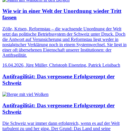
Wie wir in einer Welt der Unordnung wieder Tritt
fassen
Zölle, Krisen, Reformstau – die wachsende Unordnung der Welt
setzt das politische Betriebssystem der Schweiz unter Druck. Doch
die Antwort auf Verunsicherung und Reformstau liegt weder in
nostalgischer Verklärung noch in einem Systemwechsel. Sie liegt in
einer oft übersehenen Eigenschaft unserer Institutionen: der
Antifragilität.
16.04.2026
,
Jürg Müller, Christoph Eisenring, Patrick Leisibach
Antifragilität: Das vergessene Erfolgsrezept der
Schweiz
Antifragilität: Das vergessene Erfolgsrezept der
Schweiz
Die Schweiz war immer dann erfolgreich, wenn es auf der Welt
turbulent zu und her ging. Der Grund: Das Land und seine