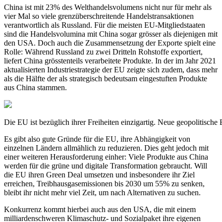
China ist mit 23% des Welthandelsvolumens nicht nur für mehr als
vier Mal so viele grenzüberschreitende Handelstransaktionen
verantwortlich als Russland. Für die meisten EU-Mitgliedstaaten
sind die Handelsvolumina mit China sogar grösser als diejenigen mit
den USA. Doch auch die Zusammensetzung der Exporte spielt eine
Rolle: Während Russland zu zwei Dritteln Rohstoffe exportiert,
liefert China grösstenteils verarbeitete Produkte. In der im Jahr 2021
aktualisierten Industriestrategie der EU zeigte sich zudem, dass mehr
als die Hälfte der als strategisch bedeutsam eingestuften Produkte
aus China stammen.
Die EU ist bezüglich ihrer Freiheiten einzigartig. Neue geopolitisch
Es gibt also gute Gründe für die EU, ihre Abhängigkeit von
einzelnen Ländern allmählich zu reduzieren. Dies geht jedoch mit
einer weiteren Herausforderung einher: Viele Produkte aus China
werden für die grüne und digitale Transformation gebraucht. Will
die EU ihren Green Deal umsetzen und insbesondere ihr Ziel
erreichen, Treibhausgasemissionen bis 2030 um 55% zu senken,
bleibt ihr nicht mehr viel Zeit, um nach Alternativen zu suchen.
Konkurrenz kommt hierbei auch aus den USA, die mit einem
milliardenschweren Klimaschutz- und Sozialpaket ihre eigenen