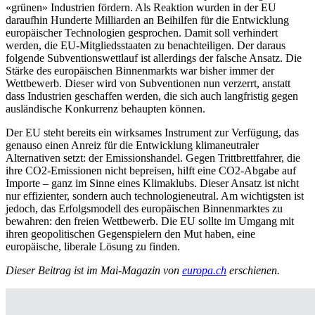
«grünen» Industrien fördern. Als Reaktion wurden in der EU
daraufhin Hunderte Milliarden an Beihilfen für die Entwicklung
europäischer Technologien gesprochen. Damit soll verhindert
werden, die EU-Mitgliedsstaaten zu benachteiligen. Der daraus
folgende Subventionswettlauf ist allerdings der falsche Ansatz. Die
Stärke des europäischen Binnenmarkts war bisher immer der
Wettbewerb. Dieser wird von Subventionen nun verzerrt, anstatt
dass Industrien geschaffen werden, die sich auch langfristig gegen
ausländische Konkurrenz behaupten können.
Der EU steht bereits ein wirksames Instrument zur Verfügung, das
genauso einen Anreiz für die Entwicklung klimaneutraler
Alternativen setzt: der Emissionshandel. Gegen Trittbrettfahrer, die
ihre CO2-Emissionen nicht bepreisen, hilft eine CO2-Abgabe auf
Importe – ganz im Sinne eines Klimaklubs. Dieser Ansatz ist nicht
nur effizienter, sondern auch technologieneutral. Am wichtigsten ist
jedoch, das Erfolgsmodell des europäischen Binnenmarktes zu
bewahren: den freien Wettbewerb. Die EU sollte im Umgang mit
ihren geopolitischen Gegenspielern den Mut haben, eine
europäische, liberale Lösung zu finden.
Dieser Beitrag ist im Mai-Magazin von
europa.ch
erschienen.