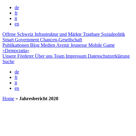
de
fr
it
en
Offene Schweiz
Infrastruktur und Märkte
Tragbare Sozialpolitik
Smart Government
Chancen-Gesellschaft
Publikationen
Blog
Medien
Avenir Jeunesse
Mobile Game
«Democratia»
Unsere Förderer
Über uns
Team
Impressum
Datenschutzerklärung
Suche
de
fr
it
en
Home
»
Jahresbericht 2020