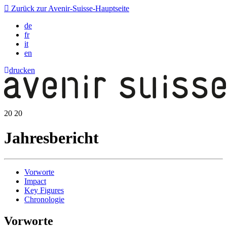
Zurück zur Avenir-Suisse-Hauptseite
de
fr
it
en
drucken
20
20
Jahresbericht
Vorworte
Impact
Key Figures
Chronologie
Vorworte