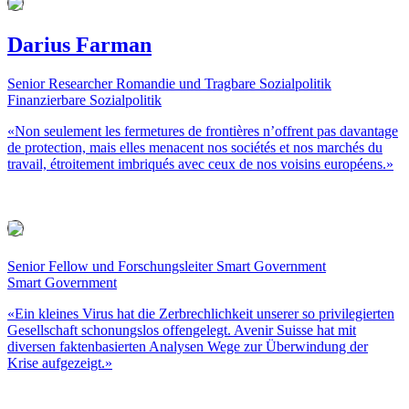
Darius Farman
Senior Researcher Romandie und Tragbare Sozialpolitik
Finanzierbare Sozialpolitik
«Non seulement les fermetures de frontières n’offrent pas davantage
de protection, mais elles menacent nos sociétés et nos marchés du
travail, étroitement imbriqués avec ceux de nos voisins européens.»
Senior Fellow und Forschungsleiter Smart Government
Smart Government
«Ein kleines Virus hat die Zerbrechlichkeit unserer so privilegierten
Gesellschaft schonungslos offengelegt. Avenir Suisse hat mit
diversen faktenbasierten Analysen Wege zur Überwindung der
Krise aufgezeigt.»