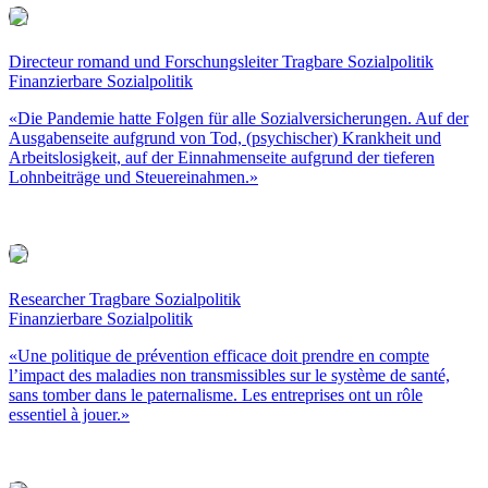
Directeur romand und Forschungsleiter Tragbare Sozialpolitik
Finanzierbare Sozialpolitik
«Die Pandemie hatte Folgen für alle Sozialversicherungen. Auf der
Ausgabenseite aufgrund von Tod, (psychischer) Krankheit und
Arbeitslosigkeit, auf der Einnahmenseite aufgrund der tieferen
Lohnbeiträge und Steuereinahmen.»
Researcher Tragbare Sozialpolitik
Finanzierbare Sozialpolitik
«Une politique de prévention efficace doit prendre en compte
l’impact des maladies non transmissibles sur le système de santé,
sans tomber dans le paternalisme. Les entreprises ont un rôle
essentiel à jouer.»