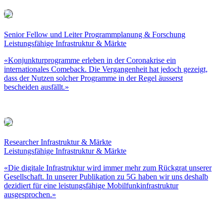
Senior Fellow und Leiter Programmplanung & Forschung
Leistungsfähige Infrastruktur & Märkte
«Konjunkturprogramme erleben in der Coronakrise ein
internationales Comeback. Die Vergangenheit hat jedoch gezeigt,
dass der Nutzen solcher Programme in der Regel äusserst
bescheiden ausfällt.»
Researcher Infrastruktur & Märkte
Leistungsfähige Infrastruktur & Märkte
«Die digitale Infrastruktur wird immer mehr zum Rückgrat unserer
Gesellschaft. In unserer Publikation zu 5G haben wir uns deshalb
dezidiert für eine leistungsfähige Mobilfunkinfrastruktur
ausgesprochen.»