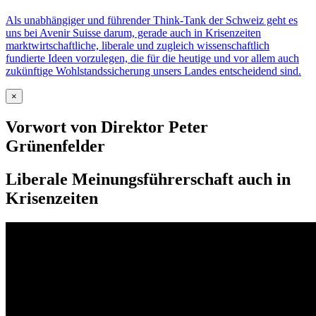
Als unabhängiger und führender Think-Tank der Schweiz geht es
uns bei Avenir Suisse darum, gerade auch in Krisenzeiten
marktwirtschaftliche, liberale und zugleich wissenschaftlich
fundierte Ideen vorzulegen, die für die heutige und vor allem auch
zukünftige Wohlstandssicherung unsers Landes entscheidend sind.
×
Vorwort von Direktor Peter
Grünenfelder
Liberale Meinungsführerschaft auch in
Krisenzeiten