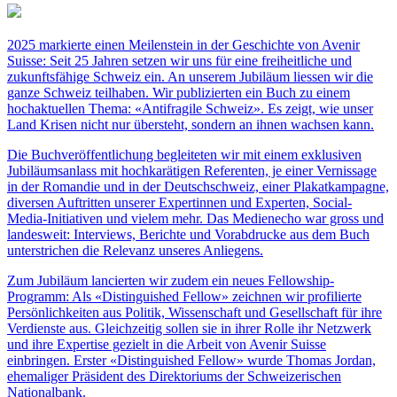
2025 markierte einen Meilenstein in der Geschichte von Avenir
Suisse: Seit 25 Jahren setzen wir uns für eine freiheitliche und
zukunftsfähige Schweiz ein. An unserem Jubiläum liessen wir die
ganze Schweiz teilhaben. Wir publizierten ein Buch zu einem
hochaktuellen Thema: «Antifragile Schweiz». Es zeigt, wie unser
Land Krisen nicht nur übersteht, sondern an ihnen wachsen kann.
Die Buchveröffentlichung begleiteten wir mit einem exklusiven
Jubiläumsanlass mit hochkarätigen Referenten, je einer Vernissage
in der Romandie und in der Deutschschweiz, einer Plakatkampagne,
diversen Auftritten unserer Expertinnen und Experten, Social-
Media-Initiativen und vielem mehr. Das Medienecho war gross und
landesweit: Interviews, Berichte und Vorabdrucke aus dem Buch
unterstrichen die Relevanz unseres Anliegens.
Zum Jubiläum lancierten wir zudem ein neues Fellowship-
Programm: Als «Distinguished Fellow» zeichnen wir profilierte
Persönlichkeiten aus Politik, Wissenschaft und Gesellschaft für ihre
Verdienste aus. Gleichzeitig sollen sie in ihrer Rolle ihr Netzwerk
und ihre Expertise gezielt in die Arbeit von Avenir Suisse
einbringen. Erster «Distinguished Fellow» wurde Thomas Jordan,
ehemaliger Präsident des Direktoriums der Schweizerischen
Nationalbank.