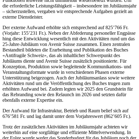
Funktionen teilweise nicht unmittelbar wiederbesetzt wurden. Um
die erforderliche Leistungsfähigkeit – insbesondere im Jubiläumsjahr
– sicherzustellen, vergaben wir entsprechende Aufgaben gezielt an
externe Dienstleister.
Der externe Aufwand erhöhte sich entsprechend auf 825’766 Fr.
(Vorjahr: 155’231 Fr.). Neben der Abfederung personeller Engpässe
hing diese Entwicklung wesentlich mit den Aktivitäten rund um das
25-Jahre-Jubiläum von Avenir Suisse zusammen. Einen zentralen
Bestandteil bildeten die Erarbeitung und Publikation des Buches
«Antifragile Schweiz», das als inhaltlicher Schwerpunkt des
Jubiläums diente und Avenir Suisse zusätzlich positionierte. Für
Konzeption, Produktion sowie begleitende Kommunikations- und
Veranstaltungsformate wurde in verschiedenen Phasen externe
Unterstützung beigezogen. Auch der Jubiläumsanlass sowie weitere
Aktivitäten rund um die Veröffentlichung des Buches trugen zum
erhöhten Aufwand bei. Zudem legten wir 2025 den Grundstein für
das Rebranding sowie den Relaunch im 2026 und setzten dafür
ebenfalls externe Expertise ein.
Der Aufwand für Infrastruktur, Betrieb und Raum belief sich auf
676’581 Fr. und lag damit unter dem Vorjahreswert (862’605 Fr.).
Trotz der zusätzlichen Aktivitäten im Jubiläumsjahr achteten wir
weiterhin auf eine sorgfältige und effiziente Mittelverwendung. In
der Folge wurde weder das Sonderbudget für das Jubiläum noch der