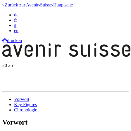
Zurück zur Avenir-Suisse-Hauptseite
de
fr
it
en
drucken
20
25
Vorwort
Key Figures
Chronologie
Vorwort