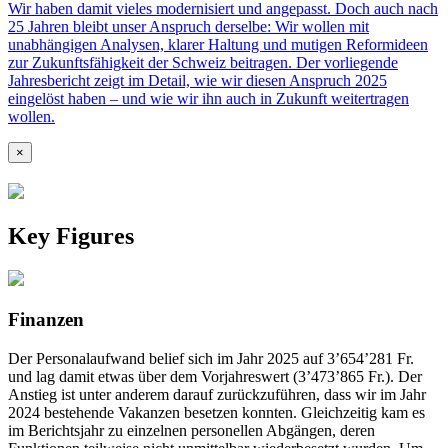
Wir haben damit vieles modernisiert und angepasst. Doch auch nach
25 Jahren bleibt unser Anspruch derselbe: Wir wollen mit
unabhängigen Analysen, klarer Haltung und mutigen Reformideen
zur Zukunftsfähigkeit der Schweiz beitragen. Der vorliegende
Jahresbericht zeigt im Detail, wie wir diesen Anspruch 2025
eingelöst haben – und wie wir ihn auch in Zukunft weitertragen
wollen.
×
Key Figures
Finanzen
Der Personalaufwand belief sich im Jahr 2025 auf 3’654’281 Fr.
und lag damit etwas über dem Vorjahreswert (3’473’865 Fr.). Der
Anstieg ist unter anderem darauf zurückzuführen, dass wir im Jahr
2024 bestehende Vakanzen besetzen konnten. Gleichzeitig kam es
im Berichtsjahr zu einzelnen personellen Abgängen, deren