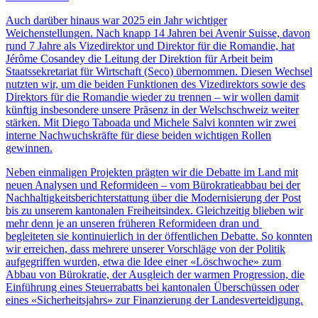
Auch darüber hinaus war 2025 ein Jahr wichtiger
Weichenstellungen. Nach knapp 14 Jahren bei Avenir Suisse, davon
rund 7 Jahre als Vizedirektor und Direktor für die Romandie, hat
Jérôme Cosandey die Leitung der Direktion für Arbeit beim
Staatssekretariat für Wirtschaft (Seco) übernommen. Diesen Wechsel
nutzten wir, um die beiden Funktionen des Vizedirektors sowie des
Direktors für die Romandie wieder zu trennen – wir wollen damit
künftig insbesondere unsere Präsenz in der Welschschweiz weiter
stärken. Mit Diego Taboada und Michele Salvi konnten wir zwei
interne Nachwuchskräfte für diese beiden wichtigen Rollen
gewinnen.
Neben einmaligen Projekten prägten wir die Debatte im Land mit
neuen Analysen und Reformideen – vom Bürokratieabbau bei der
Nachhaltigkeitsberichterstattung über die Modernisierung der Post
bis zu unserem kantonalen Freiheitsindex. Gleichzeitig blieben wir
mehr denn je an unseren früheren Reformideen dran und
begleiteten sie kontinuierlich in der öffentlichen Debatte. So konnten
wir erreichen, dass mehrere unserer Vorschläge von der Politik
aufgegriffen wurden, etwa die Idee einer «Löschwoche» zum
Abbau von Bürokratie, der Ausgleich der warmen Progression, die
Einführung eines Steuerrabatts bei kantonalen Überschüssen oder
eines «Sicherheitsjahrs» zur Finanzierung der Landesverteidigung.