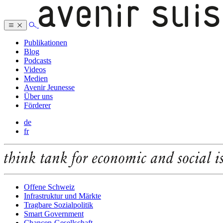
Publikationen
Blog
Podcasts
Videos
Medien
Avenir Jeunesse
Über uns
Förderer
de
fr
Offene Schweiz
Infrastruktur und Märkte
Tragbare Sozialpolitik
Smart Government
Chancen-Gesellschaft