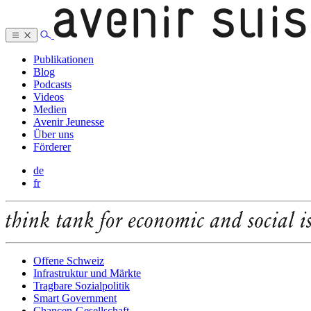
Publikationen
Blog
Podcasts
Videos
Medien
Avenir Jeunesse
Über uns
Förderer
de
fr
Offene Schweiz
Infrastruktur und Märkte
Tragbare Sozialpolitik
Smart Government
Chancen-Gesellschaft