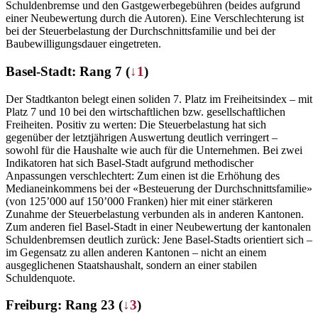
Schuldenbremse und den Gastgewerbegebühren (beides aufgrund
einer Neubewertung durch die Autoren). Eine Verschlechterung ist
bei der Steuerbelastung der Durchschnittsfamilie und bei der
Baubewilligungsdauer eingetreten.
Basel-Stadt: Rang 7 (
↓1
)
Der Stadtkanton belegt einen soliden 7. Platz im Freiheitsindex – mit
Platz 7 und 10 bei den wirtschaftlichen bzw. gesellschaftlichen
Freiheiten. Positiv zu werten: Die Steuerbelastung hat sich
gegenüber der letztjährigen Auswertung deutlich verringert –
sowohl für die Haushalte wie auch für die Unternehmen. Bei zwei
Indikatoren hat sich Basel-Stadt aufgrund methodischer
Anpassungen verschlechtert: Zum einen ist die Erhöhung des
Medianeinkommens bei der «Besteuerung der Durchschnittsfamilie»
(von 125’000 auf 150’000 Franken) hier mit einer stärkeren
Zunahme der Steuerbelastung verbunden als in anderen Kantonen.
Zum anderen fiel Basel-Stadt in einer Neubewertung der kantonalen
Schuldenbremsen deutlich zurück: Jene Basel-Stadts orientiert sich –
im Gegensatz zu allen anderen Kantonen – nicht an einem
ausgeglichenen Staatshaushalt, sondern an einer stabilen
Schuldenquote.
Freiburg: Rang 23 (
↓3
)