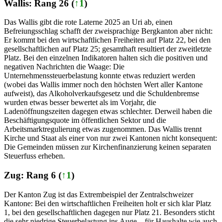
Wallis: Rang 26 (
↑1
)
Das Wallis gibt die rote Laterne 2025 an Uri ab, einen
Befreiungsschlag schafft der zweisprachige Bergkanton aber nicht:
Er kommt bei den wirtschaftlichen Freiheiten auf Platz 22, bei den
gesellschaftlichen auf Platz 25; gesamthaft resultiert der zweitletzte
Platz. Bei den einzelnen Indikatoren halten sich die positiven und
negativen Nachrichten die Waage: Die
Unternehmenssteuerbelastung konnte etwas reduziert werden
(wobei das Wallis immer noch den höchsten Wert aller Kantone
aufweist), das Alkoholverkaufsgesetz und die Schuldenbremse
wurden etwas besser bewertet als im Vorjahr, die
Ladenöffnungszeiten dagegen etwas schlechter. Derweil haben die
Beschäftigungsquote im öffentlichen Sektor und die
Arbeitsmarktregulierung etwas zugenommen. Das Wallis trennt
Kirche und Staat als einer von nur zwei Kantonen nicht konsequent:
Die Gemeinden müssen zur Kirchenfinanzierung keinen separaten
Steuerfuss erheben.
Zug: Rang 6 (
↑1
)
Der Kanton Zug ist das Extrembeispiel der Zentralschweizer
Kantone: Bei den wirtschaftlichen Freiheiten holt er sich klar Platz
1, bei den gesellschaftlichen dagegen nur Platz 21. Besonders sticht
die sehr niedrige Steuerbelastung ins Auge – für Haushalte wie auch