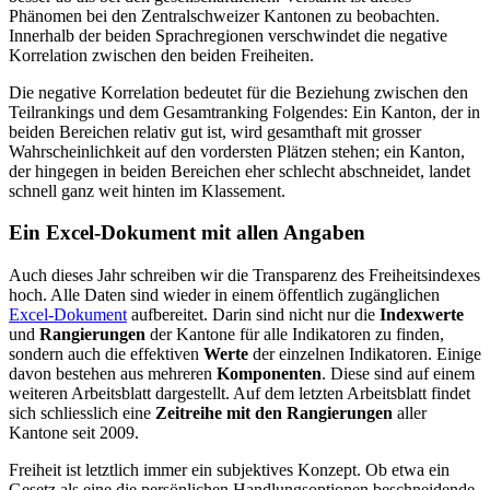
Phänomen bei den Zentralschweizer Kantonen zu beobachten.
Innerhalb der beiden Sprachregionen verschwindet die negative
Korrelation zwischen den beiden Freiheiten.
Die negative Korrelation bedeutet für die Beziehung zwischen den
Teilrankings und dem Gesamtranking Folgendes: Ein Kanton, der in
beiden Bereichen relativ gut ist, wird gesamthaft mit grosser
Wahrscheinlichkeit auf den vordersten Plätzen stehen; ein Kanton,
der hingegen in beiden Bereichen eher schlecht abschneidet, landet
schnell ganz weit hinten im Klassement.
Ein Excel-Dokument mit allen Angaben
Auch dieses Jahr schreiben wir die Transparenz des Freiheitsindexes
hoch. Alle Daten sind wieder in einem öffentlich zugänglichen
Excel-Dokument
aufbereitet. Darin sind nicht nur die
Indexwerte
und
Rangierungen
der Kantone für alle Indikatoren zu finden,
sondern auch die effektiven
Werte
der einzelnen Indikatoren. Einige
davon bestehen aus mehreren
Komponenten
. Diese sind auf einem
weiteren Arbeitsblatt dargestellt. Auf dem letzten Arbeitsblatt findet
sich schliesslich eine
Zeitreihe mit den Rangierungen
aller
Kantone seit 2009.
Freiheit ist letztlich immer ein subjektives Konzept. Ob etwa ein
Gesetz als eine die persönlichen Handlungsoptionen beschneidende,