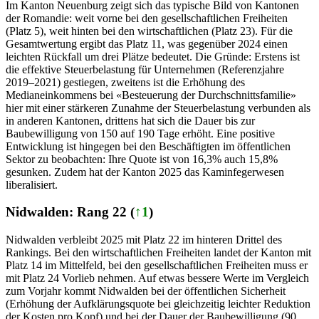
Im Kanton Neuenburg zeigt sich das typische Bild von Kantonen
der Romandie: weit vorne bei den gesellschaftlichen Freiheiten
(Platz 5), weit hinten bei den wirtschaftlichen (Platz 23). Für die
Gesamtwertung ergibt das Platz 11, was gegenüber 2024 einen
leichten Rückfall um drei Plätze bedeutet. Die Gründe: Erstens ist
die effektive Steuerbelastung für Unternehmen (Referenzjahre
2019–2021) gestiegen, zweitens ist die Erhöhung des
Medianeinkommens bei «Besteuerung der Durchschnittsfamilie»
hier mit einer stärkeren Zunahme der Steuerbelastung verbunden als
in anderen Kantonen, drittens hat sich die Dauer bis zur
Baubewilligung von 150 auf 190 Tage erhöht. Eine positive
Entwicklung ist hingegen bei den Beschäftigten im öffentlichen
Sektor zu beobachten: Ihre Quote ist von 16,3% auch 15,8%
gesunken. Zudem hat der Kanton 2025 das Kaminfegerwesen
liberalisiert.
Nidwalden: Rang 22 (
↑1
)
Nidwalden verbleibt 2025 mit Platz 22 im hinteren Drittel des
Rankings. Bei den wirtschaftlichen Freiheiten landet der Kanton mit
Platz 14 im Mittelfeld, bei den gesellschaftlichen Freiheiten muss er
mit Platz 24 Vorlieb nehmen. Auf etwas bessere Werte im Vergleich
zum Vorjahr kommt Nidwalden bei der öffentlichen Sicherheit
(Erhöhung der Aufklärungsquote bei gleichzeitig leichter Reduktion
der Kosten pro Kopf) und bei der Dauer der Baubewilligung (90