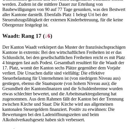
werden. Zudem ist die mittlere Dauer zur Erteilung von
Baubewilligungen von 90 auf 77 Tage gesunken, was den Bestwert
aller Kantone darstellt. Ebenfalls Platz 1 belegt Uri bei der
Steuerabzugsfähigkeit der externen Kinderbetreuung, für die keine
Obergrenze festgelegt ist.
Waadt: Rang 17 (
↓6
)
Der Kanton Waadt verkörpert das Muster der französischsprachigen
Kantone in extremis: Bei den wirtschaftlichen Freiheiten ist er das
Schlusslicht, bei den gesellschaftlichen Freiheiten reicht es mit Platz
4 hingegen fast aufs Podest. Gesamthaft resultiert für die Waadt der
17. Platz, womit der Kanton sechs Plätze gegenüber dem Vorjahr
verliert. Die Ursachen dafür sind vielfältig: Die effektive
Steuerbelastung für Unternehmen ist (von niedrigem Niveau aus)
gestiegen, ebenso die Staatsquote (von hohem Niveau aus); die
Gesundheit der Kantonsfinanzen und die Schuldenbremse wurden
etwas schlechter bewertet, und die Arbeitsmarktregulierung hat
zugenommen. Aus dem Rahmen fällt der Kanton bei der Trennung
zwischen Kirche und Staat: Die Kirche wird aus allgemeinen
kantonalen Steuergeldern finanziert. Positiv zu erwähnen: Die
Bewertungen bei den Ladenöffnungszeiten und beim
Alkoholverkaufsgesetz haben sich verbessert.