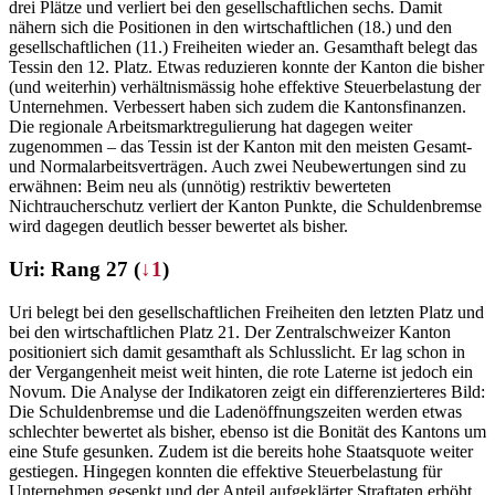
drei Plätze und verliert bei den gesellschaftlichen sechs. Damit
nähern sich die Positionen in den wirtschaftlichen (18.) und den
gesellschaftlichen (11.) Freiheiten wieder an. Gesamthaft belegt das
Tessin den 12. Platz. Etwas reduzieren konnte der Kanton die bisher
(und weiterhin) verhältnismässig hohe effektive Steuerbelastung der
Unternehmen. Verbessert haben sich zudem die Kantonsfinanzen.
Die regionale Arbeitsmarktregulierung hat dagegen weiter
zugenommen – das Tessin ist der Kanton mit den meisten Gesamt-
und Normalarbeitsverträgen. Auch zwei Neubewertungen sind zu
erwähnen: Beim neu als (unnötig) restriktiv bewerteten
Nichtraucherschutz verliert der Kanton Punkte, die Schuldenbremse
wird dagegen deutlich besser bewertet als bisher.
Uri: Rang 27 (
↓1
)
Uri belegt bei den gesellschaftlichen Freiheiten den letzten Platz und
bei den wirtschaftlichen Platz 21. Der Zentralschweizer Kanton
positioniert sich damit gesamthaft als Schlusslicht. Er lag schon in
der Vergangenheit meist weit hinten, die rote Laterne ist jedoch ein
Novum. Die Analyse der Indikatoren zeigt ein differenzierteres Bild:
Die Schuldenbremse und die Ladenöffnungszeiten werden etwas
schlechter bewertet als bisher, ebenso ist die Bonität des Kantons um
eine Stufe gesunken. Zudem ist die bereits hohe Staatsquote weiter
gestiegen. Hingegen konnten die effektive Steuerbelastung für
Unternehmen gesenkt und der Anteil aufgeklärter Straftaten erhöht