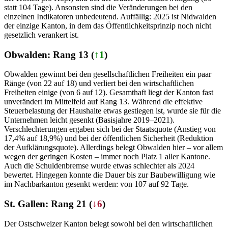
statt 104 Tage). Ansonsten sind die Veränderungen bei den
einzelnen Indikatoren unbedeutend. Auffällig: 2025 ist Nidwalden
der einzige Kanton, in dem das Öffentlichkeitsprinzip noch nicht
gesetzlich verankert ist.
Obwalden: Rang 13 (
↑1
)
Obwalden gewinnt bei den gesellschaftlichen Freiheiten ein paar
Ränge (von 22 auf 18) und verliert bei den wirtschaftlichen
Freiheiten einige (von 6 auf 12). Gesamthaft liegt der Kanton fast
unverändert im Mittelfeld auf Rang 13. Während die effektive
Steuerbelastung der Haushalte etwas gestiegen ist, wurde sie für die
Unternehmen leicht gesenkt (Basisjahre 2019–2021).
Verschlechterungen ergaben sich bei der Staatsquote (Anstieg von
17,4% auf 18,9%) und bei der öffentlichen Sicherheit (Reduktion
der Aufklärungsquote). Allerdings belegt Obwalden hier – vor allem
wegen der geringen Kosten – immer noch Platz 1 aller Kantone.
Auch die Schuldenbremse wurde etwas schlechter als 2024
bewertet. Hingegen konnte die Dauer bis zur Baubewilligung wie
im Nachbarkanton gesenkt werden: von 107 auf 92 Tage.
St. Gallen: Rang 21 (
↓6
)
Der Ostschweizer Kanton belegt sowohl bei den wirtschaftlichen