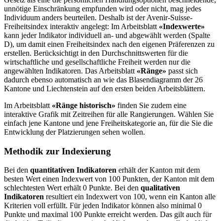
unnö­tige Einschränkung empfunden wird oder nicht, mag jedes
Individuum anders beurteilen. Deshalb ist der Avenir-Suisse-
Freiheitsindex interaktiv angelegt: Im Arbeitsblatt
«Indexwerte»
kann jeder Indikator individuell an- und abgewählt werden (Spalte
D), um damit einen Freiheits­index nach den eigenen Präferenzen zu
erstellen. Berücksichtigt in den Durchschnittswerten für die
wirtschaftliche und gesellschaftliche Freiheit werden nur die
angewählten Indikatoren. Das Arbeitsblatt
«Ränge»
passt sich
dadurch ebenso automatisch an wie das Blasendiagramm der 26
Kantone und Liechtenstein auf den ersten beiden Arbeitsblättern.
Im Arbeitsblatt
«Ränge historisch»
finden Sie zudem eine
interaktive Grafik mit Zeitreihen für alle Rangierungen. Wählen Sie
einfach jene Kantone und jene Freiheitskategorie an, für die Sie die
Entwicklung der Platzierungen sehen wollen.
Methodik zur Indexierung
Bei den
quantitativen Indikatoren
erhält der Kanton mit dem
besten Wert einen Indexwert von 100 Punkten, der Kanton mit dem
schlechtesten Wert erhält 0 Punkte. Bei den
qualitativen
Indikatoren
resultiert ein Indexwert von 100, wenn ein Kanton alle
Kriterien voll erfüllt. Für jeden Indikator können also minimal 0
Punkte und maximal 100 Punkte erreicht werden. Das gilt auch für