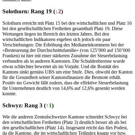
Solothurn: Rang 19 (
↓2
)
Solothurn erreicht mit Platz 15 bei den wirtschaftlichen und Platz 16
bei den gesellschaftlichen Freiheiten gesamthaft Platz 19. Diese
Wertungen liegen im Bereich des letzten Jahres. Bei den
wirtschaftlichen Indikatoren ergeben sich jedoch ein paar
Verschiebungen: Die Erhöhung des Medianeinkommens bei der
«Besteuerung der Durchschnittsfamilie» (von 125’000 auf 150’000
Franken) ist hier mit einer stärkeren Zunahme der Steuerbelastung
verbunden als in anderen Kantonen. Die Schuldenbremse wurde
etwas schlechter bewertet als im Vorjahr. Und die Bonität des
Kantons sinkt gemäss UBS um eine Stufe. Dies, obwohl der Kanton
für die Gesundheit seiner Kantonsfinanzen die Bestnote erhält.
Positiv ins Gewicht fällt zudem, dass die effektive Steuerbelastung
für Unternehmen deutlich von 14,6% auf 12,6% gesenkt werden
konnte.
Schwyz: Rang 3 (
↑1
)
Wie die anderen Zentralschweizer Kantone schneidet Schwyz bei
den wirtschaftlichen Freiheiten (Platz 3) deutlich besser ab als bei
den gesellschaftlichen (Platz 14). Insgesamt reicht das fürs Podest,
da die Kantone, die im wirtschaftlichen Teilindex knapp vor bzw.