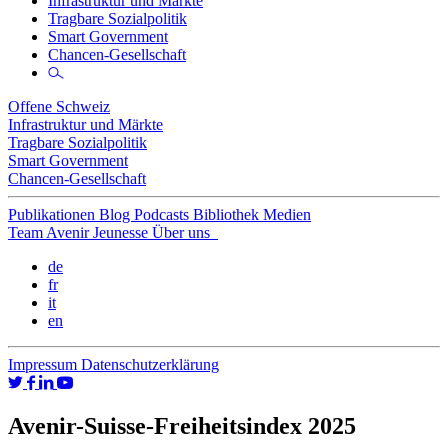
Infrastruktur und Märkte
Tragbare Sozialpolitik
Smart Government
Chancen-Gesellschaft
Offene Schweiz
Infrastruktur und Märkte
Tragbare Sozialpolitik
Smart Government
Chancen-Gesellschaft
Publikationen
Blog
Podcasts
Bibliothek
Medien
Team
Avenir Jeunesse
Über uns
de
fr
it
en
Impressum
Datenschutzerklärung
Avenir-Suisse-Freiheitsindex 2025