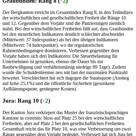
Graubünden: Rang 8 (
↑2
)
Der Bergkanton erreicht im Gesamtindex Rang 8, in den Teilindizes
der wirtschaftlichen und gesellschaftlichen Freiheit die Ränge 10
und 12. Gegenüber dem Vorjahr sind die Platzierungen ziemlich
stabil. Bei den wirtschaftlichen Freiheiten fällt auf, dass Graubünden
bei den steuerlichen Indikatoren deutlich schlechter abschneidet
(Mittelwert: 37 Indexpunkte) als bei den übrigen Indikatoren
(Mittelwert: 74 Indexpunkte), wo die regulatorischen
Rahmenbedingungen dominieren. Verbessert gegenüber dem
Vorjahr haben sich drei Indikatoren: Die Steuerbelastung für
Unternehmen ist gesunken, ebenso die Dauer bis zur
Baubewilligung (auf verhältnismässig niedrige 89 Tage). Zudem
wurde die Schuldenbremse neu mit fast der maximalen Punktzahl
bewertet. Verschlechtert hat sich dagegen die Staatsquote (Anstieg
auf hohe 25,1%) und die öffentliche Sicherheit (gesunkene
Aufklärungsquote, gestiegene Kosten).
Jura: Rang 10 (
↑2
)
Der Kanton Jura verkörpert das Muster der französischsprachigen
Kantone in extremis: bloss auf Platz 25 bei den wirtschaftlichen
Freiheiten, aber auf Platz 2 bei den gesellschaftlichen Freiheiten.
Gesamthaft reicht das für Platz 10, was eine Verbesserung um zwei
Ränge gegenüber dem Vorjahr bedeutet. Verbessert hat sich Jura bei