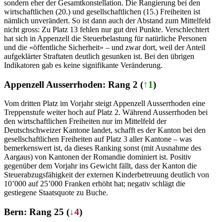
sondern eher der Gesamtkonstellation. Die Rangierung bei den
wirtschaftlichen (20.) und gesellschaftlichen (15.) Freiheiten ist
nämlich unverändert. So ist dann auch der Abstand zum Mittelfeld
nicht gross: Zu Platz 13 fehlen nur gut drei Punkte. Verschlechtert
hat sich in Appenzell die Steuerbelastung für natürliche Personen
und die «öffentliche Sicherheit» – und zwar dort, weil der Anteil
aufgeklärter Straftaten deutlich gesunken ist. Bei den übrigen
Indikatoren gab es keine signifikante Veränderung.
Appenzell Ausserrhoden: Rang 2 (
↑1
)
Vom dritten Platz im Vorjahr steigt Appenzell Ausserrhoden eine
Treppenstufe weiter hoch auf Platz 2. Während Ausserrhoden bei
den wirtschaftlichen Freiheiten nur im Mittelfeld der
Deutschschweizer Kantone landet, schafft es der Kanton bei den
gesellschaftlichen Freiheiten auf Platz 3 aller Kantone – was
bemerkenswert ist, da dieses Ranking sonst (mit Ausnahme des
Aargaus) von Kantonen der Romandie dominiert ist. Positiv
gegenüber dem Vorjahr ins Gewicht fällt, dass der Kanton die
Steuerabzugsfähigkeit der externen Kinderbetreuung deutlich von
10’000 auf 25’000 Franken erhöht hat; negativ schlägt die
gestiegene Staatsquote zu Buche.
Bern: Rang 25 (
↓4
)