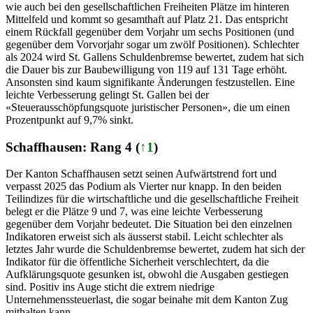
wie auch bei den gesellschaftlichen Freiheiten Plätze im hinteren
Mittelfeld und kommt so gesamthaft auf Platz 21. Das entspricht
einem Rückfall gegenüber dem Vorjahr um sechs Positionen (und
gegenüber dem Vorvorjahr sogar um zwölf Positionen). Schlechter
als 2024 wird St. Gallens Schuldenbremse bewertet, zudem hat sich
die Dauer bis zur Baubewilligung von 119 auf 131 Tage erhöht.
Ansonsten sind kaum signifikante Änderungen festzustellen. Eine
leichte Verbesserung gelingt St. Gallen bei der
«Steuerausschöpfungsquote juristischer Personen», die um einen
Prozentpunkt auf 9,7% sinkt.
Schaffhausen: Rang 4 (
↑1
)
Der Kanton Schaffhausen setzt seinen Aufwärtstrend fort und
verpasst 2025 das Podium als Vierter nur knapp. In den beiden
Teilindizes für die wirtschaftliche und die gesellschaftliche Freiheit
belegt er die Plätze 9 und 7, was eine leichte Verbesserung
gegenüber dem Vorjahr bedeutet. Die Situation bei den einzelnen
Indikatoren erweist sich als äusserst stabil. Leicht schlechter als
letztes Jahr wurde die Schuldenbremse bewertet, zudem hat sich der
Indikator für die öffentliche Sicherheit verschlechtert, da die
Aufklärungsquote gesunken ist, obwohl die Ausgaben gestiegen
sind. Positiv ins Auge sticht die extrem niedrige
Unternehmenssteuerlast, die sogar beinahe mit dem Kanton Zug
mithalten kann.