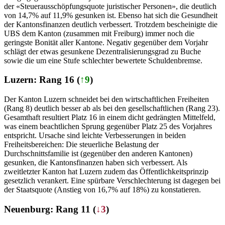
der «Steuerausschöpfungsquote juristischer Personen», die deutlich
von 14,7% auf 11,9% gesunken ist. Ebenso hat sich die Gesundheit
der Kantonsfinanzen deutlich verbessert. Trotzdem bescheinigte die
UBS dem Kanton (zusammen mit Freiburg) immer noch die
geringste Bonität aller Kantone. Negativ gegenüber dem Vorjahr
schlägt der etwas gesunkene Dezentralisierungsgrad zu Buche
sowie die um eine Stufe schlechter bewertete Schuldenbremse.
Luzern: Rang 16 (
↑9
)
Der Kanton Luzern schneidet bei den wirtschaftlichen Freiheiten
(Rang 8) deutlich besser ab als bei den gesellschaftlichen (Rang 23).
Gesamthaft resultiert Platz 16 in einem dicht gedrängten Mittelfeld,
was einem beachtlichen Sprung gegenüber Platz 25 des Vorjahres
entspricht. Ursache sind leichte Verbesserungen in beiden
Freiheitsbereichen: Die steuerliche Belastung der
Durchschnittsfamilie ist (gegenüber den anderen Kantonen)
gesunken, die Kantonsfinanzen haben sich verbessert. Als
zweitletzter Kanton hat Luzern zudem das Öffentlichkeitsprinzip
gesetzlich verankert. Eine spürbare Verschlechterung ist dagegen bei
der Staatsquote (Anstieg von 16,7% auf 18%) zu konstatieren.
Neuenburg: Rang 11 (
↓3
)