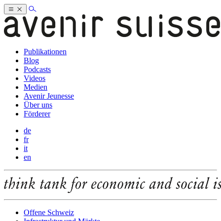
Publikationen
Blog
Podcasts
Videos
Medien
Avenir Jeunesse
Über uns
Förderer
de
fr
it
en
Offene Schweiz