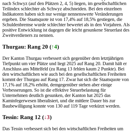
nach Schwyz (auf den Plätzen 2, 4, 5) liegen, im gesellschaftlichen
Teilindex schlechter als Schwyz abschneiden. Bei den einzelnen
Indikatoren haben sich nur wenige nennenswerte Veränderungen
ergeben. Die Staatsquote ist von 17,4% auf 18,5% gestiegen, die
Schuldenbremse wurde schlechter bewertet als in den Vorjahren. Als
positive Entwicklung ist dagegen die leicht gesunkene Steuerlast des
Zweitverdieners zu nennen.
Thurgau: Rang 20 (
↑4
)
Der Kanton Thurgau verbessert sich gegenüber dem letztjährigen
Tiefpunkt um vier Plätze und liegt 2025 auf Rang 20. Damit hält er
Anschluss ans Mittelfeld (zu Rang 13 fehlen kaum 2 Punkte). Bei
den wirtschaftlichen wie auch bei den gesellschaftlichen Freiheiten
kommt der Thurgau auf Rang 17. Zwar hat sich die Staatsquote von
17,1% auf 18,2% erhöht, demgegenüber stehen aber einige
Verbesserungen. So ist die effektive Steuerbelastung für
Unternehmen deutlich gesunken, der Kanton hat 2025 das
Kaminfegerwesen liberalisiert, und die mittlere Dauer bis zur
Baubewilligung konnte von 130 auf 119 Tage verkürzt werden.
Tessin: Rang 12 (
↓3
)
Das Tessin verbessert sich bei den wirtschaftlichen Freiheiten um