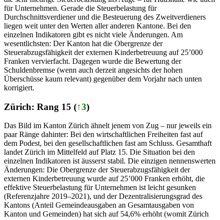
für Unternehmen. Gerade die Steuerbelastung für
Durchschnittsverdiener und die Besteuerung des Zweitverdieners
liegen weit unter den Werten aller anderen Kantone. Bei den
einzelnen Indikatoren gibt es nicht viele Änderungen. Am
wesentlichsten: Der Kanton hat die Obergrenze der
Steuerabzugsfähigkeit der externen Kinderbetreuung auf 25’000
Franken vervierfacht. Dagegen wurde die Bewertung der
Schuldenbremse (wenn auch derzeit angesichts der hohen
Überschüsse kaum relevant) gegenüber dem Vorjahr nach unten
korrigiert.
Zürich: Rang 15 (
↑3
)
Das Bild im Kanton Zürich ähnelt jenem von Zug – nur jeweils ein
paar Ränge dahinter: Bei den wirtschaftlichen Freiheiten fast auf
dem Podest, bei den gesellschaftlichen fast am Schluss. Gesamthaft
landet Zürich im Mittelfeld auf Platz 15. Die Situation bei den
einzelnen Indikatoren ist äusserst stabil. Die einzigen nennenswerten
Änderungen: Die Obergrenze der Steuerabzugsfähigkeit der
externen Kinderbetreuung wurde auf 25’000 Franken erhöht, die
effektive Steuerbelastung für Unternehmen ist leicht gesunken
(Referenzjahre 2019–2021), und der Dezentralisierungsgrad des
Kantons (Anteil Gemeindeausgaben an Gesamtausgaben von
Kanton und Gemeinden) hat sich auf 54,6% erhöht (womit Zürich