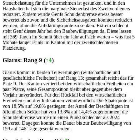
Steuerbelastung für die Unternehmen ist gesunken, und in den
Haushalten hat sich die marginale Steuerlast des Zweitverdieners
reduziert. Zudem wurde Genfs Schuldenbremse etwas besser
bewertet als zuvor, und die Sicherheitsausgaben konnten reduziert
werden, ohne die Aufklärungsquote zu senken. Extrem schlecht
steht Genf dieses Jahr bei den Baubewilligungen da. Diese lassen
mit 369 Tagen im Schnitt über ein Jahr auf sich warten – was fast 5
Monate länger ist als im Kanton mit der zweitschlechtesten
Platzierung.
Glarus: Rang 9 (
↑4
)
Glarus kommt in beiden Teilwertungen (wirtschaftliche und
gesellschaftliche Freiheiten) auf Rang 13; gesamthaft reicht das für
Platz 9. Der Kanton verliert bei den wirtschaftlichen Freiheiten ein
paar Plätze, seine Gesamtposition bleibt aber gegenüber dem
Vorjahr unverändert. Für den Rückfall bei den wirtschaftlichen
Freiheiten sind drei Indikatoren verantwortlich: Die Staatsquote ist
von 18,5% auf 19,8% gestiegen; der Anteil der Beschäftigten im
öffentlichen Sektor hat von 13,8% auf 14,4% zugenommen; die
Schuldenbremse wurde um einen Punkt schlechter als 2024
bewertet. Dagegen konnte die Dauer bis zur Baubewilligung von
159 auf 146 Tage gesenkt werden.