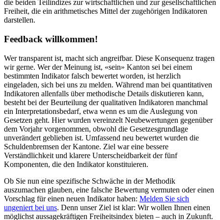
die beiden Teilindizes zur wirtschaftlichen und zur gesellschaftlichen
Freiheit, die ein arithmetisches Mittel der zugehörigen Indikatoren
darstellen.
Feedback willkommen!
Wer transparent ist, macht sich angreifbar. Diese Konsequenz tragen
wir gerne. Wer der Meinung ist, «sein» Kanton sei bei einem
bestimmten Indikator falsch bewertet worden, ist herzlich
eingeladen, sich bei uns zu melden. Während man bei quantitativen
Indikatoren allenfalls über methodische Details diskutieren kann,
besteht bei der Beurteilung der qualitativen Indikatoren manchmal
ein Interpretationsbedarf, etwa wenn es um die Auslegung von
Gesetzen geht. Hier wurden vereinzelt Neubewertungen gegenüber
dem Vorjahr vorgenommen, obwohl die Gesetzesgrundlage
unverändert geblieben ist. Umfassend neu bewertet wurden die
Schuldenbremsen der Kantone. Ziel war eine bessere
Verständlichkeit und klarere Unterscheidbarkeit der fünf
Komponenten, die den Indikator konstituieren.
Ob Sie nun eine spezifische Schwäche in der Methodik
auszumachen glauben, eine falsche Bewertung vermuten oder einen
Vorschlag für einen neuen Indikator haben:
Melden Sie sich
ungeniert bei uns
. Denn unser Ziel ist klar: Wir wollen Ihnen einen
möglichst aussagekräftigen Freiheitsindex bieten – auch in Zukunft.