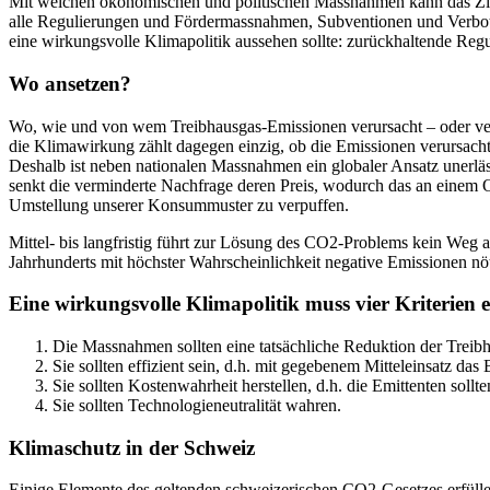
Mit welchen ökonomischen und politischen Massnahmen kann das Ziel
alle Regulierungen und Fördermassnahmen, Subventionen und Verbote
eine wirkungsvolle Klimapolitik aussehen sollte: zurückhaltende Reg
Wo ansetzen?
Wo, wie und von wem Treibhausgas-Emissionen verursacht – oder verm
die Klimawirkung zählt dagegen einzig, ob die Emissionen verursacht
Deshalb ist neben nationalen Massnahmen ein globaler Ansatz unerlä
senkt die verminderte Nachfrage deren Preis, wodurch das an einem 
Umstellung unserer Konsummuster zu verpuffen.
Mittel- bis langfristig führt zur Lösung des CO2-Problems kein Weg 
Jahrhunderts mit höchster Wahrscheinlichkeit negative Emissionen n
Eine wirkungsvolle Klimapolitik muss vier Kriterien e
Die Massnahmen sollten eine tatsächliche Reduktion der Trei
Sie sollten effizient sein, d.h. mit gegebenem Mitteleinsatz das
Sie sollten Kostenwahrheit herstellen, d.h. die Emittenten sollt
Sie sollten Technologieneutralität wahren.
Klimaschutz in der Schweiz
Einige Elemente des geltenden schweizerischen CO2-Gesetzes erfülle