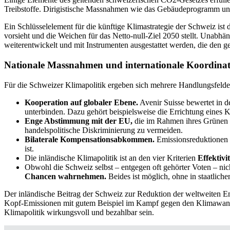
Treibstoffe. Dirigistische Massnahmen wie das Gebäudeprogramm und
Ein Schlüsselelement für die künftige Klimastrategie der Schweiz i
vorsieht und die Weichen für das Netto-null-Ziel 2050 stellt. Unab
weiterentwickelt und mit Instrumenten ausgestattet werden, die den ge
Nationale Massnahmen und internationale Koordina
Für die Schweizer Klimapolitik ergeben sich mehrere Handlungsfelde
Kooperation auf globaler Ebene.
Avenir Suisse bewertet in de
unterbinden. Dazu gehört beispielsweise die Errichtung eines 
Enge Abstimmung mit der EU,
die im Rahmen ihres Grünen D
handelspolitische Diskriminierung zu vermeiden.
Bilaterale Kompensationsabkommen.
Emissionsreduktionen 
ist.
Die inländische Klimapolitik ist an den vier Kriterien
Effektivi
Obwohl die Schweiz selbst – entgegen oft gehörter Voten – nich
Chancen wahrnehmen.
Beides ist möglich, ohne in staatliche
Der inländische Beitrag der Schweiz zur Reduktion der weltweiten Em
Kopf-Emissionen mit gutem Beispiel im Kampf gegen den Klimawandel
Klimapolitik wirkungsvoll und bezahlbar sein.