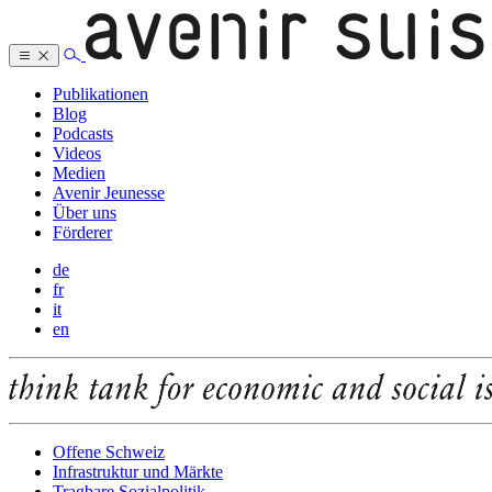
Publikationen
Blog
Podcasts
Videos
Medien
Avenir Jeunesse
Über uns
Förderer
de
fr
it
en
Offene Schweiz
Infrastruktur und Märkte
Tragbare Sozialpolitik