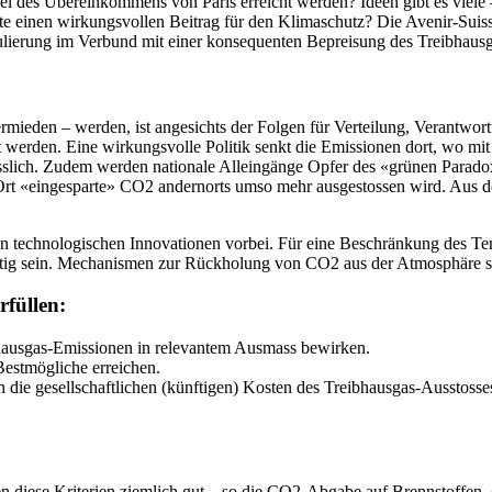
 des Übereinkommens von Paris erreicht werden? Ideen gibt es viele 
 einen wirkungsvollen Beitrag für den Klimaschutz? Die Avenir-Suis
ulierung im Verbund mit einer konsequenten Bepreisung des Treibhausg
ieden – werden, ist angesichts der Folgen für Verteilung, Verantwort
 werden. Eine wirkungsvolle Politik senkt die Emissionen dort, wo mit
sslich. Zudem werden nationale Alleingänge Opfer des «grünen Parado
Ort «eingesparte» CO2 andernorts umso mehr ausgestossen wird. Aus d
an technologischen Innovationen vorbei. Für eine Beschränkung des Tem
ötig sein. Mechanismen zur Rückholung von CO2 aus der Atmosphäre st
rfüllen:
bhausgas-Emissionen in relevantem Ausmass bewirken.
 Bestmögliche erreichen.
en die gesellschaftlichen (künftigen) Kosten des Treibhausgas-Ausstosse
n diese Kriterien ziemlich gut – so die CO2-Abgabe auf Brennstoffen,