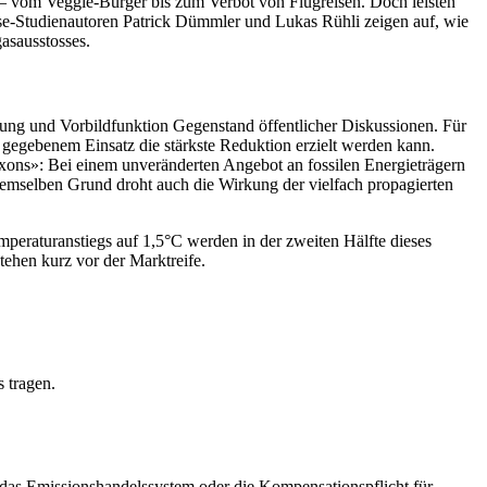
– vom Veggie-Burger bis zum Verbot von Flugreisen. Doch leisten
se-Studienautoren Patrick Dümmler und Lukas Rühli zeigen auf, wie
asausstosses.
ung und Vorbildfunktion Gegenstand öffentlicher Diskussionen. Für
 gegebenem Einsatz die stärkste Reduktion erzielt werden kann.
xons»: Bei einem unveränderten Angebot an fossilen Energieträgern
emselben Grund droht auch die Wirkung der vielfach propagierten
peraturanstiegs auf 1,5°C werden in der zweiten Hälfte dieses
ehen kurz vor der Marktreife.
s tragen.
 das Emissionshandelssystem oder die Kompensationspflicht für