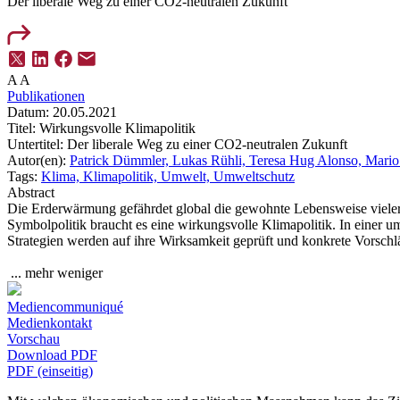
Der liberale Weg zu einer CO2-neutralen Zukunft
A
A
Publikationen
Datum:
20.05.2021
Titel:
Wirkungsvolle Klimapolitik
Untertitel:
Der liberale Weg zu einer CO2-neutralen Zukunft
Autor(en):
Patrick Dümmler,
Lukas Rühli,
Teresa Hug Alonso,
Mario
Tags:
Klima,
Klimapolitik,
Umwelt,
Umweltschutz
Abstract
Die Erderwärmung gefährdet global die gewohnte Lebensweise vieler Me
Symbolpolitik braucht es eine wirkungsvolle Klimapolitik. In einer 
Strategien werden auf ihre Wirksamkeit geprüft und konkrete Vorschl
...
mehr
weniger
Mediencommuniqué
Medienkontakt
Vorschau
Download PDF
PDF (einseitig)