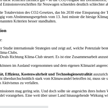
 Emissionsvorschriften für Neuwagen schneiden deutlich schlechter a
st die Totalrevision des CO2-Gesetzes, das bis 2030 eine Einsparung 
hängig vom Abstimmungsergebnis vom 13. Juni müsste die hiesige Klima
nannten Kriterien besser standhalten.
tion
r:
r Studie internationale Strategien und zeigt auf, welche Potenziale bes
Klima-Clubs.
eals Richtung Klima-Club steuert. Es ist eine Zusammenarbeit anzus
können im Ausland vorgenommen und dem eigenen Klimaziel angerechnet
tät, Effizienz, Kostenwahrheit und Technologieneutralität
auszurich
t überdurchschnittlich stark vom Klimawandel betroffen ist, muss sie s
n Aktivismus zu verfallen.
issionen mag gering sein. Und doch sollte sie angesichts ihres hohen 
 vorangehen. Eine weit über unser Land hinausgehende Wirkung wird 