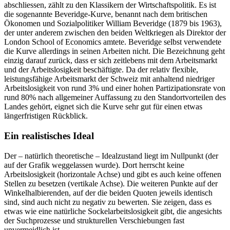
abschliessen, zählt zu den Klassikern der Wirtschaftspolitik. Es ist
die sogenannte Beveridge-Kurve, benannt nach dem britischen
Ökonomen und Sozialpolitiker William Beveridge (1879 bis 1963),
der unter anderem zwischen den beiden Weltkriegen als Direktor der
London School of Economics amtete. Beveridge selbst verwendete
die Kurve allerdings in seinen Arbeiten nicht. Die Bezeichnung geht
einzig darauf zurück, dass er sich zeitlebens mit dem Arbeitsmarkt
und der Arbeitslosigkeit beschäftigte. Da der relativ flexible,
leistungsfähige Arbeitsmarkt der Schweiz mit anhaltend niedriger
Arbeitslosigkeit von rund 3% und einer hohen Partizipationsrate von
rund 80% nach allgemeiner Auffassung zu den Standortvorteilen des
Landes gehört, eignet sich die Kurve sehr gut für einen etwas
längerfristigen Rückblick.
Ein realistisches Ideal
Der – natürlich theoretische – Idealzustand liegt im Nullpunkt (der
auf der Grafik weggelassen wurde). Dort herrscht keine
Arbeitslosigkeit (horizontale Achse) und gibt es auch keine offenen
Stellen zu besetzen (vertikale Achse). Die weiteren Punkte auf der
Winkelhalbierenden, auf der die beiden Quoten jeweils identisch
sind, sind auch nicht zu negativ zu bewerten. Sie zeigen, dass es
etwas wie eine natürliche Sockelarbeitslosigkeit gibt, die angesichts
der Suchprozesse und strukturellen Verschiebungen fast
unvermeidlich ist.