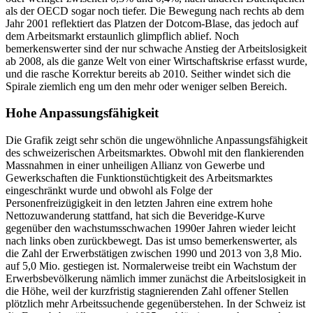
als der OECD sogar noch tiefer. Die Bewegung nach rechts ab dem
Jahr 2001 reflektiert das Platzen der Dotcom-Blase, das jedoch auf
dem Arbeitsmarkt erstaunlich glimpflich ablief. Noch
bemerkenswerter sind der nur schwache Anstieg der Arbeitslosigkeit
ab 2008, als die ganze Welt von einer Wirtschaftskrise erfasst wurde,
und die rasche Korrektur bereits ab 2010. Seither windet sich die
Spirale ziemlich eng um den mehr oder weniger selben Bereich.
Hohe Anpassungsfähigkeit
Die Grafik zeigt sehr schön die ungewöhnliche Anpassungsfähigkeit
des schweizerischen Arbeitsmarktes. Obwohl mit den flankierenden
Massnahmen in einer unheiligen Allianz von Gewerbe und
Gewerkschaften die Funktionstüchtigkeit des Arbeitsmarktes
eingeschränkt wurde und obwohl als Folge der
Personenfreizügigkeit in den letzten Jahren eine extrem hohe
Nettozuwanderung stattfand, hat sich die Beveridge-Kurve
gegenüber den wachstumsschwachen 1990er Jahren wieder leicht
nach links oben zurückbewegt. Das ist umso bemerkenswerter, als
die Zahl der Erwerbstätigen zwischen 1990 und 2013 von 3,8 Mio.
auf 5,0 Mio. gestiegen ist. Normalerweise treibt ein Wachstum der
Erwerbsbevölkerung nämlich immer zunächst die Arbeitslosigkeit in
die Höhe, weil der kurzfristig stagnierenden Zahl offener Stellen
plötzlich mehr Arbeitssuchende gegenüberstehen. In der Schweiz ist