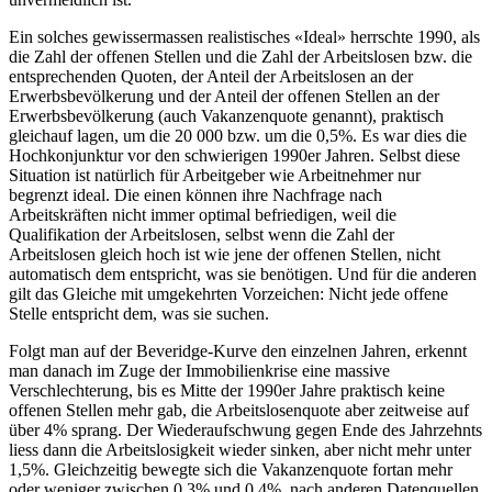
Ein solches gewissermassen realistisches «Ideal» herrschte 1990, als
die Zahl der offenen Stellen und die Zahl der Arbeitslosen bzw. die
entsprechenden Quoten, der Anteil der Arbeitslosen an der
Erwerbsbevölkerung und der Anteil der offenen Stellen an der
Erwerbsbevölkerung (auch Vakanzenquote genannt), praktisch
gleichauf lagen, um die 20 000 bzw. um die 0,5%. Es war dies die
Hochkonjunktur vor den schwierigen 1990er Jahren. Selbst diese
Situation ist natürlich für Arbeitgeber wie Arbeitnehmer nur
begrenzt ideal. Die einen können ihre Nachfrage nach
Arbeitskräften nicht immer optimal befriedigen, weil die
Qualifikation der Arbeitslosen, selbst wenn die Zahl der
Arbeitslosen gleich hoch ist wie jene der offenen Stellen, nicht
automatisch dem entspricht, was sie benötigen. Und für die anderen
gilt das Gleiche mit umgekehrten Vorzeichen: Nicht jede offene
Stelle entspricht dem, was sie suchen.
Folgt man auf der Beveridge-Kurve den einzelnen Jahren, erkennt
man danach im Zuge der Immobilienkrise eine massive
Verschlechterung, bis es Mitte der 1990er Jahre praktisch keine
offenen Stellen mehr gab, die Arbeitslosenquote aber zeitweise auf
über 4% sprang. Der Wiederaufschwung gegen Ende des Jahrzehnts
liess dann die Arbeitslosigkeit wieder sinken, aber nicht mehr unter
1,5%. Gleichzeitig bewegte sich die Vakanzenquote fortan mehr
oder weniger zwischen 0,3% und 0,4%, nach anderen Datenquellen