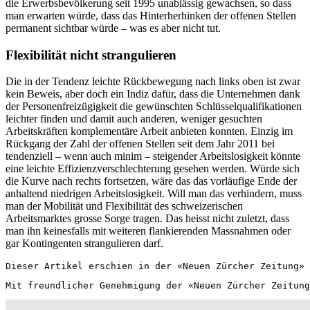
die Erwerbsbevölkerung seit 1995 unablässig gewachsen, so dass
man erwarten würde, dass das Hinterherhinken der offenen Stellen
permanent sichtbar würde – was es aber nicht tut.
Flexibilität nicht strangulieren
Die in der Tendenz leichte Rückbewegung nach links oben ist zwar
kein Beweis, aber doch ein Indiz dafür, dass die Unternehmen dank
der Personenfreizügigkeit die gewünschten Schlüsselqualifikationen
leichter finden und damit auch anderen, weniger gesuchten
Arbeitskräften komplementäre Arbeit anbieten konnten. Einzig im
Rückgang der Zahl der offenen Stellen seit dem Jahr 2011 bei
tendenziell – wenn auch minim – steigender Arbeitslosigkeit könnte
eine leichte Effizienzverschlechterung gesehen werden. Würde sich
die Kurve nach rechts fortsetzen, wäre das das vorläufige Ende der
anhaltend niedrigen Arbeitslosigkeit. Will man das verhindern, muss
man der Mobilität und Flexibilität des schweizerischen
Arbeitsmarktes grosse Sorge tragen. Das heisst nicht zuletzt, dass
man ihn keinesfalls mit weiteren flankierenden Massnahmen oder
gar Kontingenten strangulieren darf.
Dieser Artikel erschien in der «Neuen Zürcher Zeitung» 
Mit freundlicher Genehmigung der «Neuen Zürcher Zeitung