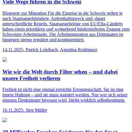
Viele Wege führen in die Schweiz
Blogserie zur Migration
Für die Einreise in die Schweiz gelten je
nach Staatsangehörigkeit, Aufenthaltszweck und -dauer
unterschiedliche Regeln. Staatsangehörige von EU/Efta-Ländern
haben einen prioritären und weitgehend hindernisfreien Zugang zum
Schweizer Arbeitsmarkt. Die Arbeitsmigration aus Drittstaaten ist
hingegen streng reguliert und kontingentiert.
14.11.2025
,
Patrick Leisibach, Agustina Rodriguez
Wie wir die Welt durch Filter sehen – und dabei
unsere Freiheit verlieren
Freiheit ist nicht eine einmal erreichte Errungenschaft. Sie ist eine
innere Haltung – und sie muss trainiert werden. Nur wer sich seiner
eigenen Denkmuster bewusst wird, bleibt wirklich selbstbestimmt.
10.11.2025
,
Jürg Müller