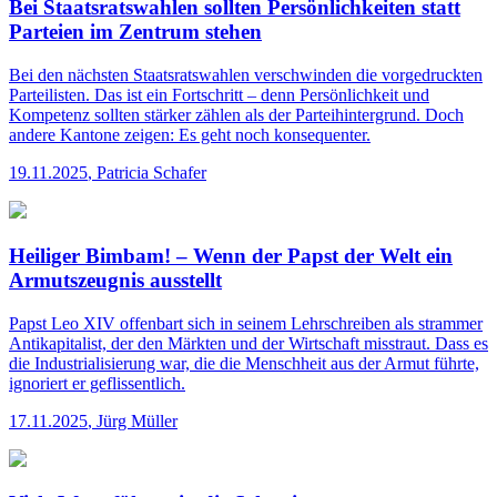
Bei Staatsratswahlen sollten Persönlichkeiten statt
Parteien im Zentrum stehen
Bei den nächsten Staatsratswahlen verschwinden die vorgedruckten
Parteilisten. Das ist ein Fortschritt – denn Persönlichkeit und
Kompetenz sollten stärker zählen als der Parteihintergrund. Doch
andere Kantone zeigen: Es geht noch konsequenter.
19.11.2025
,
Patricia Schafer
Heiliger Bimbam! – Wenn der Papst der Welt ein
Armutszeugnis ausstellt
Papst Leo XIV offenbart sich in seinem Lehrschreiben als strammer
Antikapitalist, der den Märkten und der Wirtschaft misstraut. Dass es
die Industrialisierung war, die die Menschheit aus der Armut führte,
ignoriert er geflissentlich.
17.11.2025
,
Jürg Müller