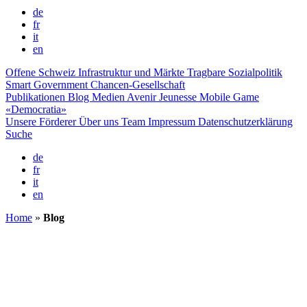
Karte
Suche
de
fr
it
en
Offene Schweiz
Infrastruktur und Märkte
Tragbare Sozialpolitik
Smart Government
Chancen-Gesellschaft
Publikationen
Blog
Medien
Avenir Jeunesse
Mobile Game
«Democratia»
Unsere Förderer
Über uns
Team
Impressum
Datenschutzerklärung
Suche
de
fr
it
en
Home
»
Blog