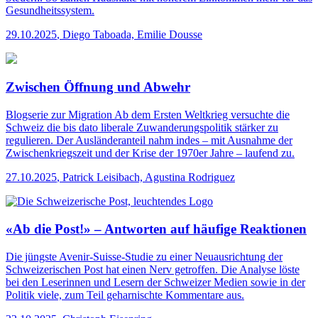
Gesundheitssystem.
29.10.2025
,
Diego Taboada, Emilie Dousse
Zwischen Öffnung und Abwehr
Blogserie zur Migration
Ab dem Ersten Weltkrieg versuchte die
Schweiz die bis dato liberale Zuwanderungspolitik stärker zu
regulieren. Der Ausländeranteil nahm indes – mit Ausnahme der
Zwischenkriegszeit und der Krise der 1970er Jahre – laufend zu.
27.10.2025
,
Patrick Leisibach, Agustina Rodriguez
«Ab die Post!» – Antworten auf häufige Reaktionen
Die jüngste Avenir-Suisse-Studie zu einer Neuausrichtung der
Schweizerischen Post hat einen Nerv getroffen. Die Analyse löste
bei den Leserinnen und Lesern der Schweizer Medien sowie in der
Politik viele, zum Teil geharnischte Kommentare aus.