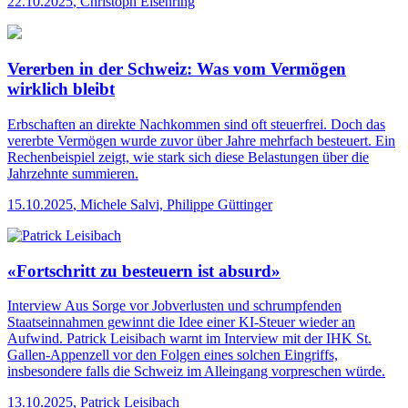
22.10.2025
,
Christoph Eisenring
Vererben in der Schweiz: Was vom Vermögen
wirklich bleibt
Erbschaften an direkte Nachkommen sind oft steuerfrei. Doch das
vererbte Vermögen wurde zuvor über Jahre mehrfach besteuert. Ein
Rechenbeispiel zeigt, wie stark sich diese Belastungen über die
Jahrzehnte summieren.
15.10.2025
,
Michele Salvi, Philippe Güttinger
«Fortschritt zu besteuern ist absurd»
Interview
Aus Sorge vor Jobverlusten und schrumpfenden
Staatseinnahmen gewinnt die Idee einer KI-Steuer wieder an
Aufwind. Patrick Leisibach warnt im Interview mit der IHK St.
Gallen-Appenzell vor den Folgen eines solchen Eingriffs,
insbesondere falls die Schweiz im Alleingang vorpreschen würde.
13.10.2025
,
Patrick Leisibach