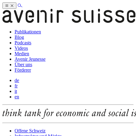
Publikationen
Blog
Podcasts
Videos
Medien
Avenir Jeunesse
Über uns
Förderer
de
fr
it
en
Offene Schweiz