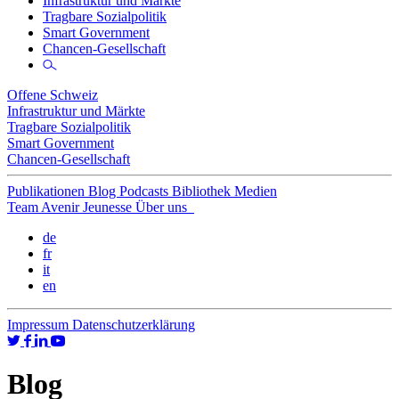
Infrastruktur und Märkte
Tragbare Sozialpolitik
Smart Government
Chancen-Gesellschaft
Offene Schweiz
Infrastruktur und Märkte
Tragbare Sozialpolitik
Smart Government
Chancen-Gesellschaft
Publikationen
Blog
Podcasts
Bibliothek
Medien
Team
Avenir Jeunesse
Über uns
de
fr
it
en
Impressum
Datenschutzerklärung
Blog