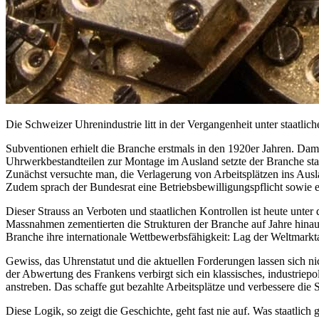
Die Schweizer Uhrenindustrie litt in der Vergangenheit unter staatli
Subventionen erhielt die Branche erstmals in den 1920er Jahren. D
Uhrwerkbestandteilen zur Montage im Ausland setzte der Branche sta
Zunächst versuchte man, die Verlagerung von Arbeitsplätzen ins Ausla
Zudem sprach der Bundesrat eine Betriebsbewilligungspflicht sowie e
Dieser Strauss an Verboten und staatlichen Kontrollen ist heute unt
Massnahmen zementierten die Strukturen der Branche auf Jahre hinaus.
Branche ihre internationale Wettbewerbsfähigkeit: Lag der Weltmarkt
Gewiss, das Uhrenstatut und die aktuellen Forderungen lassen sich ni
der Abwertung des Frankens verbirgt sich ein klassisches, industriep
anstreben. Das schaffe gut bezahlte Arbeitsplätze und verbessere die
Diese Logik, so zeigt die Geschichte, geht fast nie auf. Was staatlich 