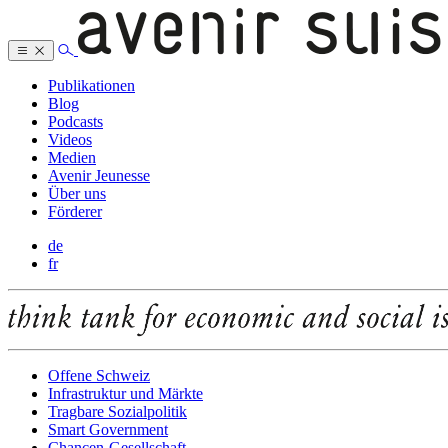
Publikationen
Blog
Podcasts
Videos
Medien
Avenir Jeunesse
Über uns
Förderer
de
fr
Offene Schweiz
Infrastruktur und Märkte
Tragbare Sozialpolitik
Smart Government
Chancen-Gesellschaft