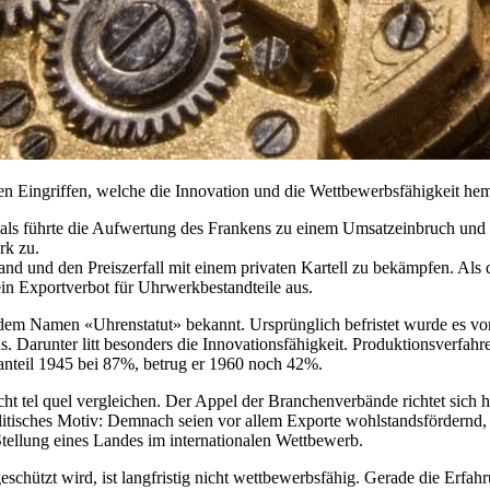
chen Eingriffen, welche die Innovation und die Wettbewerbsfähigkeit h
amals führte die Aufwertung des Frankens zu einem Umsatzeinbruch und
rk zu.
nd und den Preiszerfall mit einem privaten Kartell zu bekämpfen. Als di
in Exportverbot für Uhrwerkbestandteile aus.
er dem Namen «Uhrenstatut» bekannt. Ursprünglich befristet wurde es 
 Darunter litt besonders die Innovationsfähigkeit. Produktionsverfahr
anteil 1945 bei 87%, betrug er 1960 noch 42%.
cht tel quel vergleichen. Der Appel der Branchenverbände richtet sich
olitisches Motiv: Demnach seien vor allem Exporte wohlstandsfördernd,
 Stellung eines Landes im internationalen Wettbewerb.
geschützt wird, ist langfristig nicht wettbewerbsfähig. Gerade die Erfah