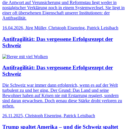
die Antwort auf Verunsicherung und Reformstau liegt weder in
nostalgischer Verklärung noch in einem Systemwechsel. Sie liegt in
einer oft übersehenen Eigenschaft unserer Institutionen: der
Antifragilität.
16.04.2026
,
Jürg Müller, Christoph Eisenring, Patrick Leisibach
Antifragilität: Das vergessene Erfolgsrezept der
Schweiz
Antifragilität: Das vergessene Erfolgsrezept der
Schweiz
Die Schweiz war immer dann erfolgreich, wenn es auf der Welt
turbulent zu und her ging. Der Grund: Das Land und seine
Bewohner haben auf Krisen nie mit Erstarrung reagiert, sondern
sind daran gewachsen. Doch genau diese Stärke droht verloren zu
gehen.
26.11.2025
,
Christoph Eisenring, Patrick Leisibach
Trump spaltet Amerika – und die Schweiz spaltet