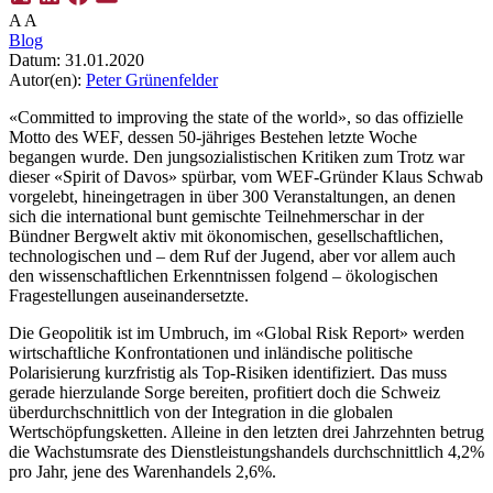
A
A
Blog
Datum:
31.01.2020
Autor(en):
Peter Grünenfelder
«Committed to improving the state of the world», so das offizielle
Motto des WEF, dessen 50-jähriges Bestehen letzte Woche
begangen wurde. Den jungsozialistischen Kritiken zum Trotz war
dieser «Spirit of Davos» spürbar, vom WEF-Gründer Klaus Schwab
vorgelebt, hineingetragen in über 300 Veranstaltungen, an denen
sich die international bunt gemischte Teilnehmerschar in der
Bündner Bergwelt aktiv mit ökonomischen, gesellschaftlichen,
technologischen und – dem Ruf der Jugend, aber vor allem auch
den wissenschaftlichen Erkenntnissen folgend – ökologischen
Fragestellungen auseinandersetzte.
Die Geopolitik ist im Umbruch, im «Global Risk Report» werden
wirtschaftliche Konfrontationen und inländische politische
Polarisierung kurzfristig als Top-Risiken identifiziert. Das muss
gerade hierzulande Sorge bereiten, profitiert doch die Schweiz
überdurchschnittlich von der Integration in die globalen
Wertschöpfungsketten. Alleine in den letzten drei Jahrzehnten betrug
die Wachstumsrate des Dienstleistungshandels durchschnittlich 4,2%
pro Jahr, jene des Warenhandels 2,6%.