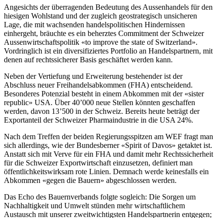
Angesichts der überragenden Bedeutung des Aussenhandels für den
hiesigen Wohlstand und der zugleich geostrategisch unsicheren
Lage, die mit wachsenden handelspolitischen Hindernissen
einhergeht, bräuchte es ein beherztes Commitment der Schweizer
Aussenwirtschaftspolitik «to improve the state of Switzerland».
Vordringlich ist ein diversifiziertes Portfolio an Handelspartnern, mit
denen auf rechtssicherer Basis geschäftet werden kann.
Neben der Vertiefung und Erweiterung bestehender ist der
Abschluss neuer Freihandelsabkommen (FHA) entscheidend.
Besonderes Potenzial besteht in einem Abkommen mit der «sister
republic» USA. Über 40’000 neue Stellen könnten geschaffen
werden, davon 13’500 in der Schweiz. Bereits heute beträgt der
Exportanteil der Schweizer Pharmaindustrie in die USA 24%.
Nach dem Treffen der beiden Regierungsspitzen am WEF fragt man
sich allerdings, wie der Bundesberner «Spirit of Davos» getaktet ist.
Anstatt sich mit Verve für ein FHA und damit mehr Rechtssicherheit
für die Schweizer Exportwirtschaft einzusetzen, definiert man
öffentlichkeitswirksam rote Linien. Demnach werde keinesfalls ein
Abkommen «gegen die Bauern» abgeschlossen werden.
Das Echo des Bauernverbands folgte sogleich: Die Sorgen um
Nachhaltigkeit und Umwelt stünden mehr wirtschaftlichem
Austausch mit unserer zweitwichtigsten Handelspartnerin entgegen;