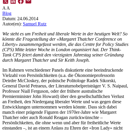
A
A
Blog
Datum:
24.06.2014
Autor(en):
Samuel Rutz
Wie steht es um Freiheit und liberale Werte in der heutigen Welt? So
könnte die Fragestellung der «Margaret Thatcher Conference on
Liberty» zusammengefasst werden, die das Centre for Policy Studies
(CPS) Mitte letzter Woche in London organisiert hat. Der Think-
Tank CPS feiert damit den vierzigsten Jahrestag seiner Gründung
durch Margaret Thatcher und Sir Keith Joseph.
Im Rahmen verschiedener Panels diskutierte eine beeindruckende
Vielzahl von Persönlichkeiten (u.a. die Ökonomieprofessorin
Deirdre McCloskey, der polnische Politologe Radek Sikorski,
General David Petraeus, der Literaturnobelpreisträger V. S. Naipaul,
Professor Niall Ferguson, oder der frühere australische
Premierminister John Howard) über den gesellschaftlichen Verlust
an Freiheit, den Niedergang liberaler Werte und was gegen diese
Entwicklungen unternommen werden könnte. Dass sich dabei
manch einer prägende Figuren der 1970er-Jahre wie Margaret
Thatcher oder auch Ronald Reagan zurückwünschte –
Persönlichkeiten, die ohne wenn und aber für freiheitliche Werte
einstanden –, ist an einem Anlass zu Ehren der «Iron Lady» nicht