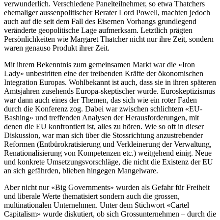
verwunderlich. Verschiedene Panelteilnehmer, so etwa Thatchers
ehemaliger aussenpolitischer Berater Lord Powell, machten jedoch
auch auf die seit dem Fall des Eisernen Vorhangs grundlegend
veränderte geopolitische Lage aufmerksam. Letztlich prägten
Persönlichkeiten wie Margaret Thatcher nicht nur ihre Zeit, sondern
waren genauso Produkt ihrer Zeit.
Mit ihrem Bekenntnis zum gemeinsamen Markt war die «Iron
Lady» unbestritten eine der treibenden Kräfte der ökonomischen
Integration Europas. Wohlbekannt ist auch, dass sie in ihren späteren
Amtsjahren zusehends Europa-skeptischer wurde. Euroskeptizismus
war dann auch eines der Themen, das sich wie ein roter Faden
durch die Konferenz zog. Dabei war zwischen schlichtem «EU-
Bashing» und treffenden Analysen der Herausforderungen, mit
denen die EU konfrontiert ist, alles zu hören. Wie so oft in dieser
Diskussion, war man sich über die Stossrichtung anzustrebender
Reformen (Entbürokratisierung und Verkleinerung der Verwaltung,
Renationalisierung von Kompetenzen etc.) weitgehend einig. Neue
und konkrete Umsetzungsvorschläge, die nicht die Existenz der EU
an sich gefährden, blieben hingegen Mangelware.
Aber nicht nur «Big Governments» wurden als Gefahr für Freiheit
und liberale Werte thematisiert sondern auch die grossen,
multinationalen Unternehmen. Unter dem Stichwort «Cartel
Capitalism» wurde diskutiert, ob sich Grossunternehmen – durch die