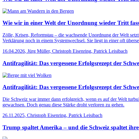
Wie wir in einer Welt der Unordnung wieder Tritt fas
Zölle, Krisen, Reformstau – die wachsende Unordnung der Welt setzt 
Verklärung noch in einem Systemwechsel. Sie liegt in einer oft überseh
16.04.2026
,
Jürg Müller, Christoph Eisenring, Patrick Leisibach
Antifragilität: Das vergessene Erfolgsrezept der Schwe
Antifragilität: Das vergessene Erfolgsrezept der Schwe
Die Schweiz war immer dann erfolgreich, wenn es auf der Welt turbul
gewachsen. Doch genau diese Stärke droht verloren zu gehen.
26.11.2025
,
Christoph Eisenring, Patrick Leisibach
Trump spaltet Amerika – und die Schweiz spaltet ihr