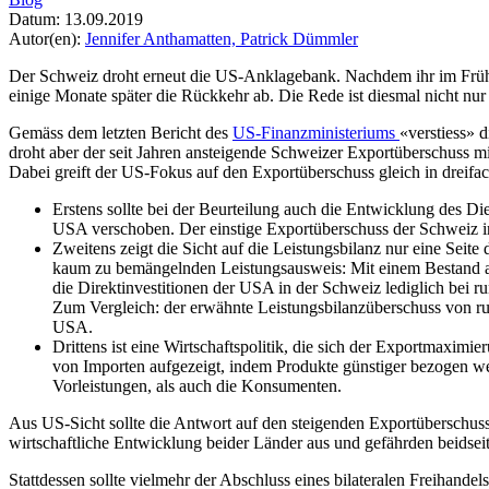
Datum:
13.09.2019
Autor(en):
Jennifer Anthamatten,
Patrick Dümmler
Der Schweiz droht erneut die US-Anklagebank. Nachdem ihr im Frühli
einige Monate später die Rückkehr ab. Die Rede ist diesmal nicht nu
Gemäss dem letzten Bericht des
US-Finanzministeriums
«verstiess» 
droht aber der seit Jahren ansteigende Schweizer Exportüberschuss 
Dabei greift der US-Fokus auf den Exportüberschuss gleich in dreifac
Erstens sollte bei der Beurteilung auch die Entwicklung des Di
USA verschoben. Der einstige Exportüberschuss der Schweiz im Di
Zweitens zeigt die Sicht auf die Leistungsbilanz nur eine Seite
kaum zu bemängelnden Leistungsausweis: Mit einem Bestand an
die Direktinvestitionen der USA in der Schweiz lediglich bei 
Zum Vergleich: der erwähnte Leistungsbilanzüberschuss von run
USA.
Drittens ist eine Wirtschaftspolitik, die sich der Exportmaximi
von Importen aufgezeigt, indem Produkte günstiger bezogen we
Vorleistungen, als auch die Konsumenten.
Aus US-Sicht sollte die Antwort auf den steigenden Exportüberschuss
wirtschaftliche Entwicklung beider Länder aus und gefährden beidseits
Stattdessen sollte vielmehr der Abschluss eines bilateralen Freihan