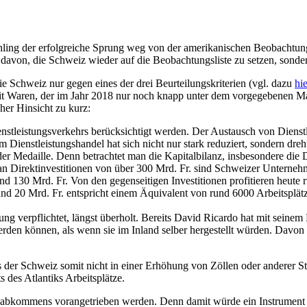
ng der erfolgreiche Sprung weg von der amerikanischen Beobachtungsl
r davon, die Schweiz wieder auf die Beobachtungsliste zu setzen, son
die Schweiz nur gegen eines der drei Beurteilungskriterien (vgl. dazu
hie
mit Waren, der im Jahr 2018 nur noch knapp unter dem vorgegebenen M
her Hinsicht zu kurz:
enstleistungsverkehrs berücksichtigt werden. Der Austausch von Dienstl
enstleistungshandel hat sich nicht nur stark reduziert, sondern drehte
 der Medaille. Denn betrachtet man die Kapitalbilanz, insbesondere die 
 Direktinvestitionen von über 300 Mrd. Fr. sind Schweizer Unternehm
rund 130 Mrd. Fr. Von den gegenseitigen Investitionen profitieren heut
d 20 Mrd. Fr. entspricht einem Äquivalent von rund 6000 Arbeitsplätze
erung verpflichtet, längst überholt. Bereits David Ricardo hat mit sei
rden können, als wenn sie im Inland selber hergestellt würden. Davon
 der Schweiz somit nicht in einer Erhöhung von Zöllen oder anderer St
 des Atlantiks Arbeitsplätze.
delsabkommens vorangetrieben werden. Denn damit würde ein Instrument