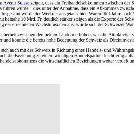
n Avenir Suisse
zeigen, dass ein Freihandelsabkommen zwischen der S
na führen würde – dies unter der Annahme, dass ein Abkommen zwis
. Insgesamt würde der Wert der ausgetauschten Waren fünf Jahre nach
it beinahe 10 Mrd. Fr. deutlich stärker steigen als die Exporte der Sc
g der errechneten Wachstumsraten aus, würde sich der Schweizer Waren
erheit zwischen den beiden Ländern erhöhen, was die Attraktivität von
der und könnte die bereits hohe Bedeutung der Schweiz als Direktinvesto
ich auch mit der Schweiz in Richtung eines Handels- und Währungskonf
 auch die Beziehung zu einem wichtigen Handelspartner leichtfertig aufs
ihandelsabkommens die wirtschaftlichen Beziehungen weiter vertieft und