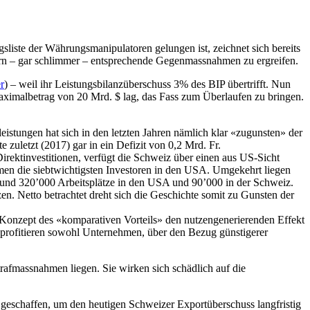
iste der Währungsmanipulatoren gelungen ist, zeichnet sich bereits
dern – gar schlimmer – entsprechende Gegenmassnahmen zu ergreifen.
r
) – weil ihr Leistungsbilanzüberschuss 3% des BIP übertrifft. Nun
aximalbetrag von 20 Mrd. $ lag, das Fass zum Überlaufen zu bringen.
eistungen hat sich in den letzten Jahren nämlich klar «zugunsten» der
 zuletzt (2017) gar in ein Defizit von 0,2 Mrd. Fr.
Direktinvestitionen, verfügt die Schweiz über einen aus US-Sicht
en die siebtwichtigsten Investoren in den USA. Umgekehrt liegen
e rund 320’000 Arbeitsplätze in den USA und 90’000 in der Schweiz.
n. Netto betrachtet dreht sich die Geschichte somit zu Gunsten der
nem Konzept des «komparativen Vorteils» den nutzengenerierenden Effekt
 profitieren sowohl Unternehmen, über den Bezug günstigerer
rafmassnahmen liegen. Sie wirken sich schädlich auf die
 geschaffen, um den heutigen Schweizer Exportüberschuss langfristig