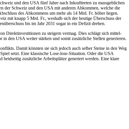
chweiz und den USA fünf Jahre nach Inkrafttreten zu massgeblichen
chen der Schweiz und den USA mit anderen Abkommen, welche die
 Abschluss des Abkommens um mehr als 14 Mrd. Fr. höher liegen.
hweiz mit knapp 5 Mrd. Fr., weshalb sich der heutige Überschuss der
überschuss bis im Jahr 2031 sogar in ein Defizit drehen.
 Direktinvestitionen zu steigern vermag. Dies schlägt sich mittel-
r in den USA weiter stärken und somit zusätzliche Stellen generieren.
likts. Damit könnten sie sich jedoch auch selber Steine in den Weg
 Spiel setzt. Eine klassische Lose-lose-Situation. Oder die USA
 beidseitig zusätzliche Arbeitsplätze generiert werden. Eine klare