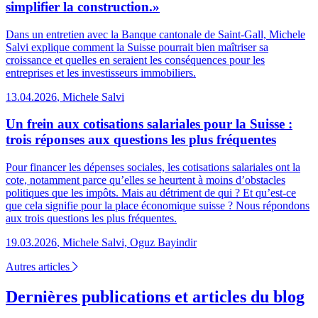
simplifier la construction.»
Dans un entretien avec la Banque cantonale de Saint-Gall, Michele
Salvi explique comment la Suisse pourrait bien maîtriser sa
croissance et quelles en seraient les conséquences pour les
entreprises et les investisseurs immobiliers.
13.04.2026
,
Michele Salvi
Un frein aux cotisations salariales pour la Suisse :
trois réponses aux questions les plus fréquentes
Pour financer les dépenses sociales, les cotisations salariales ont la
cote, notamment parce qu’elles se heurtent à moins d’obstacles
politiques que les impôts. Mais au détriment de qui ? Et qu’est-ce
que cela signifie pour la place économique suisse ? Nous répondons
aux trois questions les plus fréquentes.
19.03.2026
,
Michele Salvi, Oguz Bayindir
Autres articles
Dernières publications et articles du blog