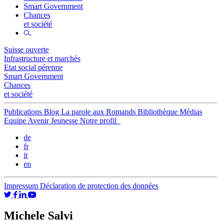
Smart Government
Chances
et société
Suisse ouverte
Infrastructure et marchés
Etat social pérenne
Smart Government
Chances
et société
Publications
Blog
La parole aux Romands
Bibliothèque
Médias
Equipe
Avenir Jeunesse
Notre profil
de
fr
it
en
Impressum
Déclaration de protection des données
Michele Salvi