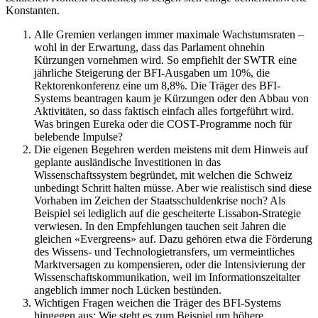
Konstanten.
Alle Gremien verlangen immer maximale Wachstumsraten –
wohl in der Erwartung, dass das Parlament ohnehin
Kürzungen vornehmen wird. So empfiehlt der SWTR eine
jährliche Steigerung der BFI-Ausgaben um 10%, die
Rektorenkonferenz eine um 8,8%. Die Träger des BFI-
Systems beantragen kaum je Kürzungen oder den Abbau von
Aktivitäten, so dass faktisch einfach alles fortgeführt wird.
Was bringen Eureka oder die COST-Programme noch für
belebende Impulse?
Die eigenen Begehren werden meistens mit dem Hinweis auf
geplante ausländische Investitionen in das
Wissenschaftssystem begründet, mit welchen die Schweiz
unbedingt Schritt halten müsse. Aber wie realistisch sind diese
Vorhaben im Zeichen der Staatsschuldenkrise noch? Als
Beispiel sei lediglich auf die gescheiterte Lissabon-Strategie
verwiesen. In den Empfehlungen tauchen seit Jahren die
gleichen «Evergreens» auf. Dazu gehören etwa die Förderung
des Wissens- und Technologietransfers, um vermeintliches
Marktversagen zu kompensieren, oder die Intensivierung der
Wissenschaftskommunikation, weil im Informationszeitalter
angeblich immer noch Lücken bestünden.
Wichtigen Fragen weichen die Träger des BFI-Systems
hingegen aus: Wie steht es zum Beispiel um höhere