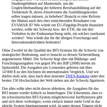
Studiengebühren auf Masterstufe, um die
Ungleichbehandlung der höheren Berufsausbildung auf der
Tertiärstufe B, deren Absolventen die Ausbildungskosten
selber tragen müssen, zu beheben? Braucht es eine Reform
der Matura nach den eher ernüchternden Resultaten von
EVAMAR II? Wie würde ein EU-Flagship-Projekt finanziert
werden, sollte der Schweiz bzw. der ETH, die mit drei
Vorhaben in der Endausmarchung steht, ein solches zuerkannt
werden? Was würde das für die übrigen Forschungs-und
Innovationsaktivitäten bedeuten?
Ohne Zweifel ist die Qualität des BFI-Systems für die Schweiz von
strategischer Bedeutung, und es braucht zu dessen Sicherstellung
angemessene Mittel. Die Schweiz liegt aber mit Bildungs- und
Forschungsausgaben von gegen 9% des BIP (2008) bereits im
Spitzenfeld. Die Ausgaben pro Lernenden gehören mit über
14‘000 $ zu den höchsten im internationalen Vergleich. Und wir
dürfen stolz sein, dass nach dem neuesten
THES-Ranking
unter den
besten 150 Hochschulen der Welt sieben aus der Schweiz figurieren.
Das alles sollte aber nicht davon ablenken, die Ausgaben für das
BFI immer wieder kritisch zu hinterfragen. Die Erkenntnis, dass es
im schweizerischen BFI-System möglicherweise Ineffizienzen gibt
und sich diese verfestigen, wenn einfach immer mehr Geld in das
gleiche System hineingepumpt wird, ist unter dessen Trägern nicht