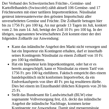
Der Verband des Schweizerischen Früchte-, Gemüse- und
Kartoffelhandels (Swisscofel) zählt aktuell 106 Gemüse- und 17
Früchtesorten mit einer tarifären Importrestriktion. Nüsslisalat
geniesst interessanterweise den grössten Importschutz aller
unverarbeiteten Gemüse und Früchte. Die Zolltarife betragen hier
bis zu 1756 Fr. pro 100 kg. An nur gerade 13 Tagen im Juli, konkret
vom 2. bis zum 14. Juli, beträgt der Zoll 10 Fr. pro 100 kg. In der
übrigen, sogenannten bewirtschafteten Zeit kommt einer der drei
folgenden Zolltarife zur Anwendung:
Kann das inländische Angebot den Markt nicht versorgen und
hat ein Importeur ein Kontingent erhalten, darf er innerhalb
seines Kontingents Nüsslisalat zu einem Zolltarif von 10 Fr.
pro 100 kg einführen.
Hat ein Importeur kein Importkontingent, oder hat er es
bereits ausgeschöpft, kann er Nüsslisalat zu einem Tarif von
1756 Fr. pro 100 kg einführen. Faktisch entspricht dies einem
handelspolitisch nicht konformen Importverbot, da ein
Endverkaufspreis von über 40 Fr. pro kg resultieren dürfte.
Dies bei einem im Einzelhandel üblichen Kilopreis von 20 bis
25 Fr.
Stellt das Bundesamt für Landwirtschaft (BLW) eine
sogenannte Vollversorgung fest, d.h. deckt das inländische
Angebot die inländische Nachfrage, kommen keine
Kontingente zur Anwendung. Damit sind mengenmässig