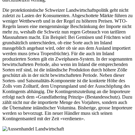
Die protektionistische Schweizer Landwirtschaftspolitik geht nicht
zuletzt zu Lasten der Konsumenten. Abgeschottete Märkte führen zu
weniger Wettbewerb und in der Regel zu höheren Preisen. WTO-
Regeln lassen eine mengenmässige Beschränkung der Importe nicht
mehr zu, weshalb die Schweiz nun regen Gebrauch von tarifären
Massnahmen macht. Ein Beispiel: Bei Gemüsen und Früchten wird
grundsätzlich unterschieden, ob eine Sorte auch im Inland
massgeblich angebaut wird, oder ob sie aus dem Ausland importiert
werden muss (etwa Tropenfrüchte). Für die auch im Inland
produzierten Sorten gilt ein Zweiphasen-System. In der sogenannten
bewirtschafteten Periode, also wenn im Inland die entsprechenden
Sorten reif sind, ist die inländische Produktion durch höhere Zölle
geschützt als in der nicht bewirtschafteten Periode. Neben dieser
Sorten- und Saisonalitäts-Komponente ist die konkrete Höhe des
Zolls vom Zolltarif, dem Ursprungsland und der Ausschöpfung des
Kontingents abhängig. Die Kontingentszuteilung an die Importeure
erfolgt nach dem «Grandfathering Prinzip» (Bestandesschutz). Dazu
zählt nicht nur die importierte Menge des Vorjahres, sondern auch
die Übernahme inländischer Volumina. Bisherige, grosse Importeure
werden so bevorzugt. Ein neuer Händler muss sich seinen
Kontingentsanteil mit der Zeit «verdienen».