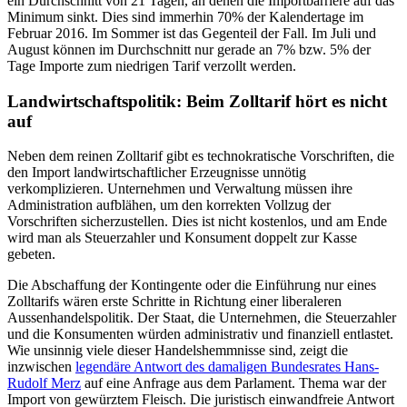
ein Durchschnitt von 21 Tagen, an denen die Importbarriere auf das
Minimum sinkt. Dies sind immerhin 70% der Kalendertage im
Februar 2016. Im Sommer ist das Gegenteil der Fall. Im Juli und
August können im Durchschnitt nur gerade an 7% bzw. 5% der
Tage Importe zum niedrigen Tarif verzollt werden.
Landwirtschaftspolitik: Beim Zolltarif hört es nicht
auf
Neben dem reinen Zolltarif gibt es technokratische Vorschriften, die
den Import landwirtschaftlicher Erzeugnisse unnötig
verkomplizieren. Unternehmen und Verwaltung müssen ihre
Administration aufblähen, um den korrekten Vollzug der
Vorschriften sicherzustellen. Dies ist nicht kostenlos, und am Ende
wird man als Steuerzahler und Konsument doppelt zur Kasse
gebeten.
Die Abschaffung der Kontingente oder die Einführung nur eines
Zolltarifs wären erste Schritte in Richtung einer liberaleren
Aussenhandelspolitik. Der Staat, die Unternehmen, die Steuerzahler
und die Konsumenten würden administrativ und finanziell entlastet.
Wie unsinnig viele dieser Handelshemmnisse sind, zeigt die
inzwischen
legendäre Antwort des damaligen Bundesrates Hans-
Rudolf Merz
auf eine Anfrage aus dem Parlament. Thema war der
Import von gewürztem Fleisch. Die juristisch einwandfreie Antwort