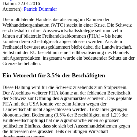
Datum:
22.01.2016
Autor(en):
Patrick Dümmler
Die multilaterale Handelsliberalisierung im Rahmen der
Welthandelsorganisation (WTO) steckt in einer Krise. Die Schweiz
setzt deshalb in ihrer Aussenwirtschaftsstrategie seit rund zehn
Jahren auf bilaterale Freihandelsabkommen (FHA) – bis heute
konnten deren 30 erfolgreich abgeschlossen werden. Aus dem
Freihandel bewusst ausgeklammert bleibt dabei die Landwirtschaft.
Selbst mit der EU besteht nur eine Teilliberalisierung des Handels
mit Agrarprodukten, insgesamt wurde ein bedeutender Schutz an der
Grenze beibehalten.
Ein Vetorecht für 3,5% der Beschäftigten
Diese Haltung wird für die Schweiz zusehends zum Stolperstein.
Der Abschluss weiterer FHA könnte an der fehlenden Bereitschaft
der Schweiz zur Öffnung des Agrarmarktes scheitern. Das geplante
FHA mit den USA konnte vor zehn Jahren wegen der
Landwirtschaft nicht abgeschlossen werden. Trotz ihrer geringen
ökonomischen Bedeutung (3,5% der Beschäftigten und 1,2% der
Bruttowertschöpfung) hat die Agrarbranche einen so grossen
politischen Einfluss, dass sie sich bei Aussenhandelsthemen gegen
die Interessen des grössten Teils der übrigen Wirtschaft
durchzusetzen vermag.