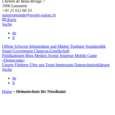
Chemin de Beau-Rivage 7
1006 Lausanne
+41 21 612 66 10
suisseromande@avenir-suisse.ch
Karte
Suche
de
fr
Offene Schweiz
Infrastruktur und Märkte
Tragbare Sozialpolitik
Smart Government
Chancen-Gesellschaft
Publikationen
Blog
Medien
Avenir Jeunesse
Mobile Game
«Democratia»
Unsere Förderer
Über uns
Team
Impressum
Datenschutzerklärung
Suche
de
fr
Home
»
Heimatschutz für Nüsslisalat