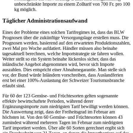
unbeschränkte Importe zu einem Zolltarif von 700 Fr. pro 100
kg möglich.
Täglicher Administrationsaufwand
Eines der Probleme eines solchen Tarifregimes ist, dass das BLW
Prognosen über die zukünftige Versorgungslage erstellen muss. Die
Prognosen werden, basierend auf den erwarteten Produktionszahlen,
zwei Mal pro Woche aufdatiert. Händler müssen also beinahe
tagesaktuell berechnen, welche Importstrategie sie fahren wollen.
Weiter stellt so ein System beinahe lückenlos sicher, dass das
inländische Angebot abgenommen wird, bevor sich Importe
auszahlen. Dies entspricht einer Abnahmegarantie. Man stelle sich
vor, der Bund würde Inländern vorschreiben, dass Auslandferien
erst bei einer 100%-Auslastung der Schweizer Tourismusbranche
erlaubt sind.
Für 60 der 123 Gemüse- und Früchtesorten gelten sogenannte
effektiv bewirtschaftete Perioden, während derer
Ergänzungsimporte zum niedrigsten Tarif bewilligt werden können.
Die Auswertung zeigt, dass der Freiheitsgrad im Februar am
höchsten ist. Von den 60 Gemüse- und Früchtesorten können 43
zumindest während mehreren Tagen im Februar zum niedrigsten
Tarif importiert werden. Über alle 60 Sorten gerechnet ergibt sich